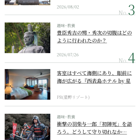
2026/08/02
No.
趣味･教養
豊臣秀吉の甥・秀次の切腹はどの
ように行われたのか？
2026/07/26
No.
客室はすべて海側にあり、眼前に
海が広がる『西表島ホテル by 星
野リゾート』
PR(星野リゾート)
趣味･教養
衝撃の羽柴与一郎「初陣死」を語
ろう。どうして守り切れなか…