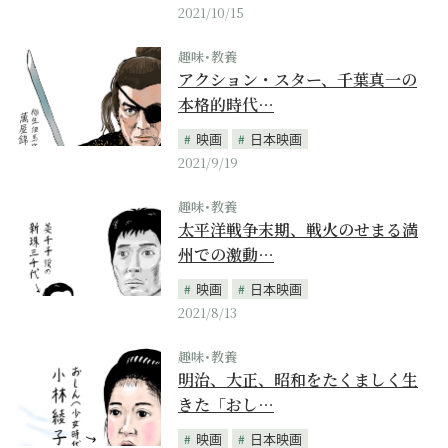
2021/10/15
趣味･教養
アクション・スター、千葉真一の
本格的時代…
映画
日本映画
2021/9/19
趣味･教養
太平洋戦争末期、戦火のせまる満
州での激動…
映画
日本映画
2021/8/13
趣味･教養
明治、大正、昭和をたくましく生
きた「おし…
映画
日本映画