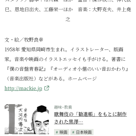
巳、恩地日出夫、工藤栄一ほか 音楽：大野克夫、井上堯
之
文・絵／牧野良幸
1958年 愛知県岡崎市生まれ。イラストレーター、版画
家。音楽や映画のイラストエッセイも手がける。著書に
『僕の音盤青春記』『オーディオ小僧のいい音おかわり』
（音楽出版社）などがある。ホームページ
http://mackie.jp
趣味･教養
歌舞伎の「勧進帳」をもとに制作
された黒澤…
映画
日本映画