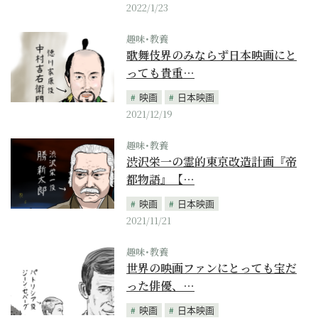
2022/1/23
趣味･教養
歌舞伎界のみならず日本映画にと
っても貴重…
映画
日本映画
2021/12/19
趣味･教養
渋沢栄一の霊的東京改造計画『帝
都物語』【…
映画
日本映画
2021/11/21
趣味･教養
世界の映画ファンにとっても宝だ
った俳優、…
映画
日本映画