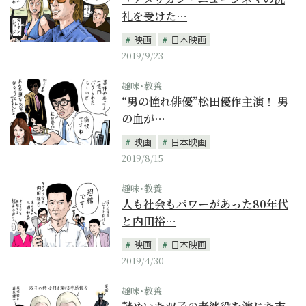
礼を受けた…
映画
日本映画
2019/9/23
趣味･教養
“男の憧れ俳優”松田優作主演！ 男
の血が…
映画
日本映画
2019/8/15
趣味･教養
人も社会もパワーがあった80年代
と内田裕…
映画
日本映画
2019/4/30
趣味･教養