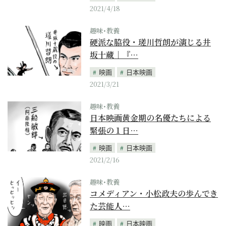
2021/4/18
趣味･教養
硬派な脇役・瑳川哲朗が演じる井
坂十蔵｜『…
映画
日本映画
2021/3/21
趣味･教養
日本映画黄金期の名優たちによる
緊張の１日…
映画
日本映画
2021/2/16
趣味･教養
コメディアン・小松政夫の歩んでき
た芸能人…
映画
日本映画