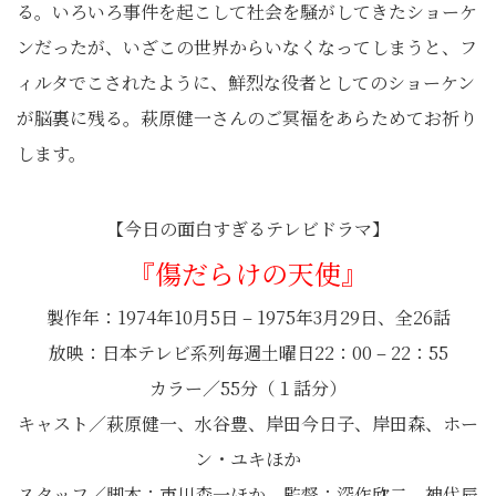
る。いろいろ事件を起こして社会を騒がしてきたショーケ
ンだったが、いざこの世界からいなくなってしまうと、フ
ィルタでこされたように、鮮烈な役者としてのショーケン
が脳裏に残る。萩原健一さんのご冥福をあらためてお祈り
します。
【今日の面白すぎるテレビドラマ】
『傷だらけの天使』
製作年：1974年10月5日 – 1975年3月29日、全26話
放映：日本テレビ系列毎週土曜日22：00 – 22：55
カラー／55分（１話分）
キャスト／萩原健一、水谷豊、岸田今日子、岸田森、ホー
ン・ユキほか
スタッフ／脚本：市川森一ほか 監督：深作欣二、神代辰