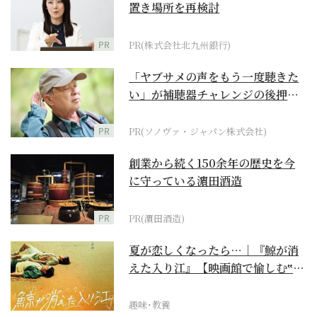
置き場所を再検討
PR
PR(株式会社北九州銀行)
「ヤブサメの声をもう一度聴きた
い」が補聴器チャレンジの後押し
に
PR
PR(ソノヴァ・ジャパン株式会社)
創業から続く150余年の歴史を今
に守っている濵田酒造
PR
PR(濵田酒造)
夏が恋しくなったら…｜『鯨が消
えた入り江』【映画館で愉しむ‟ご
褒美映画”】
趣味･教養