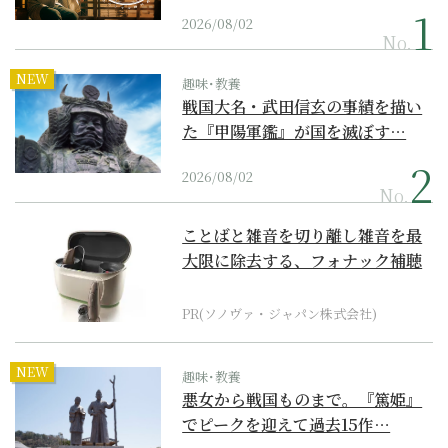
2026/08/02
No.
NEW
趣味･教養
戦国大名・武田信玄の事績を描い
た『甲陽軍鑑』が国を滅ぼす…
2026/08/02
No.
ことばと雑音を切り離し雑音を最
大限に除去する、フォナック補聴
器の最上位モデル
PR(ソノヴァ・ジャパン株式会社)
NEW
趣味･教養
悪女から戦国ものまで。『篤姫』
でピークを迎えて過去15作…