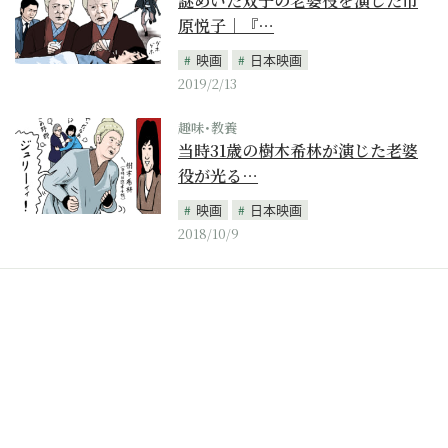
謎めいた双子の老婆役を演じた市
原悦子｜『…
映画
日本映画
2019/2/13
趣味･教養
当時31歳の樹木希林が演じた老婆
役が光る…
映画
日本映画
2018/10/9