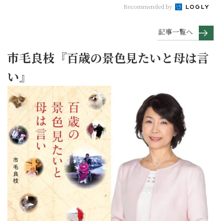
Recommended by
記事一覧へ
市毛良枝『百歳の景色見たいと母は言
い』