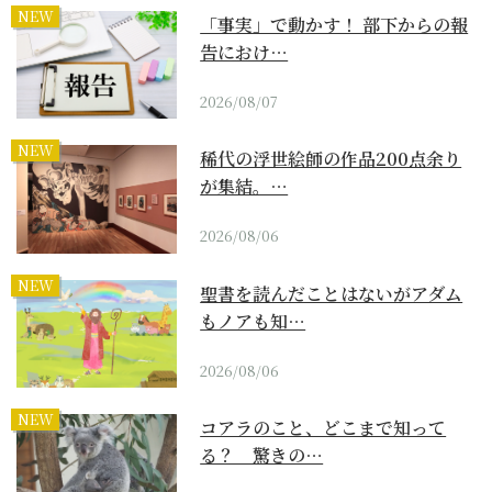
NEW
「事実」で動かす！ 部下からの報
告におけ…
2026/08/07
NEW
稀代の浮世絵師の作品200点余り
が集結。…
2026/08/06
NEW
聖書を読んだことはないがアダム
もノアも知…
2026/08/06
NEW
コアラのこと、どこまで知って
る？ 驚きの…