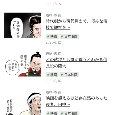
2021/7/18
趣味･教養
時代劇から現代劇まで、巧みな演
技で観客を…
映画
日本映画
2021/6/12
趣味･教養
どの武将とも格が違うとわかる信
長役の隆大…
映画
日本映画
2021/5/16
趣味･教養
映画を超えるほど存在感のあった
役者、田中…
映画
日本映画