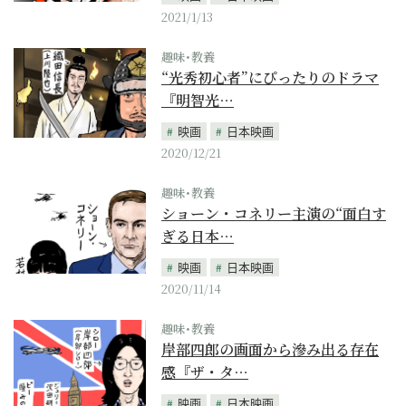
2021/1/13
趣味･教養
“光秀初心者”にぴったりのドラマ
『明智光…
映画
日本映画
2020/12/21
趣味･教養
ショーン・コネリー主演の“面白す
ぎる日本…
映画
日本映画
2020/11/14
趣味･教養
岸部四郎の画面から滲み出る存在
感『ザ・タ…
映画
日本映画