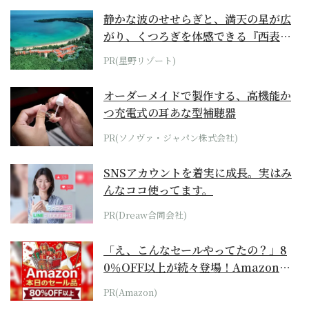
静かな波のせせらぎと、満天の星が広
がり、くつろぎを体感できる『西表島
ホテル by...
PR(星野リゾート)
オーダーメイドで製作する、高機能か
つ充電式の耳あな型補聴器
PR(ソノヴァ・ジャパン株式会社)
SNSアカウントを着実に成長。実はみ
んなココ使ってます。
PR(Dreaw合同会社)
「え、こんなセールやってたの？」8
0％OFF以上が続々登場！Amazonの
本気が...
PR(Amazon)