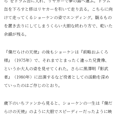
ら”をドラム缶に入れ、リヤカーで夢の島へ運ぶ。ドラム
缶を下ろすと修はリヤカーを引いて走り去る。こちらに向
けて走ってくるショーケンの姿でエンディング。観るもの
を置き去りにしてしまうくらい大胆な終わり方で、乾いた
余韻が残る。
『傷だらけの天使』の後もショーケンは『前略おふくろ
様』（1975年）で、それまでとまったく違った兄貴像、
というか大人の姿を見せてくれた。さらに黒澤明『影武
者』（1980年）に出演するなど役者としての活動を深め
ていったのはご存じのとおり。
歳下のいちファンから見ると、ショーケンの一生は『傷だ
らけの天使』のように大胆でスピーディーだったように映