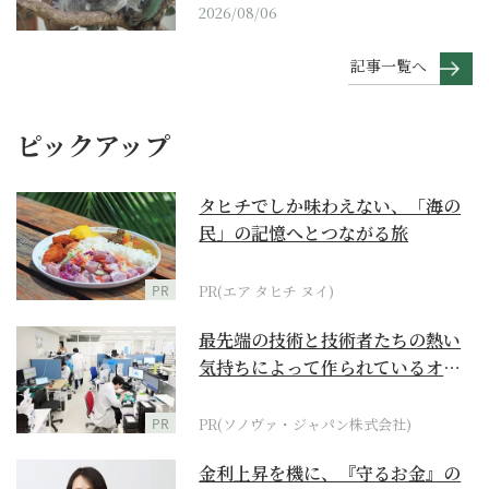
2026/08/06
記事一覧へ
ピックアップ
タヒチでしか味わえない、「海の
民」の記憶へとつながる旅
PR
PR(エア タヒチ ヌイ)
最先端の技術と技術者たちの熱い
気持ちによって作られているオー
ダーメイド補聴器
PR
PR(ソノヴァ・ジャパン株式会社)
金利上昇を機に、『守るお金』の