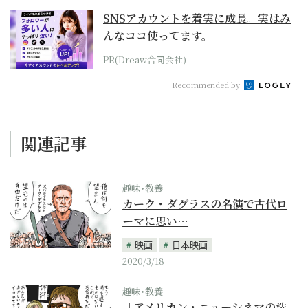
SNSアカウントを着実に成長。実はみ
んなココ使ってます。
PR(Dreaw合同会社)
Recommended by
関連記事
趣味･教養
カーク・ダグラスの名演で古代ロ
ーマに思い…
映画
日本映画
2020/3/18
趣味･教養
「アメリカン・ニューシネマの洗