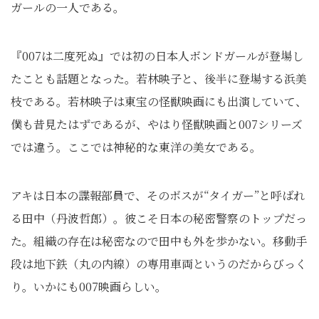
ガールの一人である。
『007は二度死ぬ』では初の日本人ボンドガールが登場し
たことも話題となった。若林映子と、後半に登場する浜美
枝である。若林映子は東宝の怪獣映画にも出演していて、
僕も昔見たはずであるが、やはり怪獣映画と007シリーズ
では違う。ここでは神秘的な東洋の美女である。
アキは日本の諜報部員で、そのボスが“タイガー”と呼ばれ
る田中（丹波哲郎）。彼こそ日本の秘密警察のトップだっ
た。組織の存在は秘密なので田中も外を歩かない。移動手
段は地下鉄（丸の内線）の専用車両というのだからびっく
り。いかにも007映画らしい。