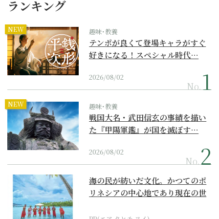
ランキング
NEW
趣味･教養
テンポが良くて登場キャラがすぐ
好きになる！スペシャル時代…
2026/08/02
No.
NEW
趣味･教養
戦国大名・武田信玄の事績を描い
た『甲陽軍鑑』が国を滅ぼす…
2026/08/02
No.
海の民が紡いだ文化。かつてのポ
リネシアの中心地であり現在の世
界遺産からみえてくる...
PR(エア タヒチ ヌイ)