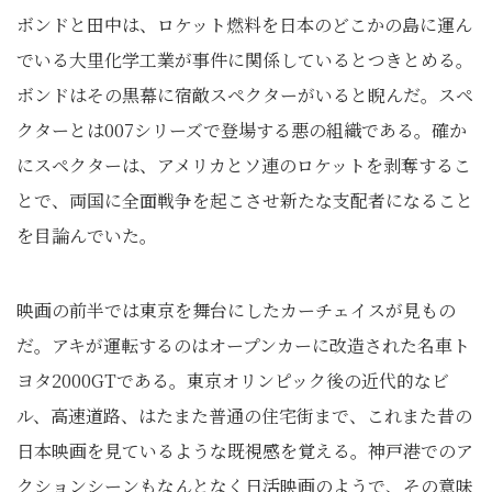
ボンドと田中は、ロケット燃料を日本のどこかの島に運ん
でいる大里化学工業が事件に関係しているとつきとめる。
ボンドはその黒幕に宿敵スペクターがいると睨んだ。スペ
クターとは007シリーズで登場する悪の組織である。確か
にスペクターは、アメリカとソ連のロケットを剥奪するこ
とで、両国に全面戦争を起こさせ新たな支配者になること
を目論んでいた。
映画の前半では東京を舞台にしたカーチェイスが見もの
だ。アキが運転するのはオープンカーに改造された名車ト
ヨタ2000GTである。東京オリンピック後の近代的なビ
ル、高速道路、はたまた普通の住宅街まで、これまた昔の
日本映画を見ているような既視感を覚える。神戸港でのア
クションシーンもなんとなく日活映画のようで、その意味