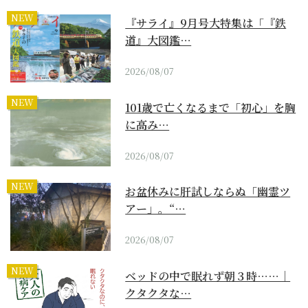
NEW
『サライ』9月号大特集は「『鉄
道』大図鑑…
2026/08/07
NEW
101歳で亡くなるまで「初心」を胸
に高み…
2026/08/07
NEW
お盆休みに肝試しならぬ「幽霊ツ
アー」。“…
2026/08/07
NEW
ベッドの中で眠れず朝３時……｜
クタクタな…