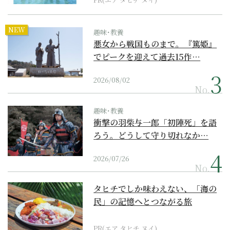
NEW
趣味･教養
悪女から戦国ものまで。『篤姫』
でピークを迎えて過去15作…
2026/08/02
No.
趣味･教養
衝撃の羽柴与一郎「初陣死」を語
ろう。どうして守り切れなか…
2026/07/26
No.
タヒチでしか味わえない、「海の
民」の記憶へとつながる旅
PR(エア タヒチ ヌイ)