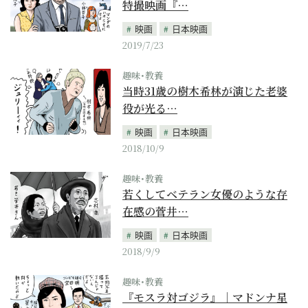
特撮映画『…
映画
日本映画
2019/7/23
趣味･教養
当時31歳の樹木希林が演じた老婆
役が光る…
映画
日本映画
2018/10/9
趣味･教養
若くしてベテラン女優のような存
在感の菅井…
映画
日本映画
2018/9/9
趣味･教養
『モスラ対ゴジラ』｜マドンナ星