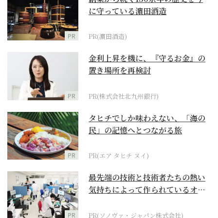
に守っている濵田酒造
PR
PR(濵田酒造)
金利上昇を機に、『守るお金』の
置き場所を再検討
PR
PR(株式会社北九州銀行)
タヒチでしか味わえない、「海の
民」の記憶へとつながる旅
PR
PR(エア タヒチ ヌイ)
最先端の技術と技術者たちの熱い
気持ちによって作られているオー
ダーメイド補聴器
PR
PR(ソノヴァ・ジャパン株式会社)