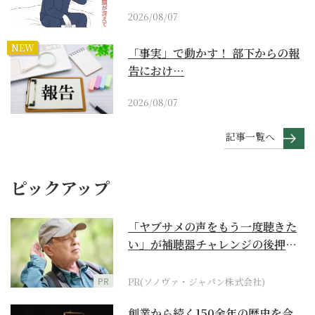
2026/08/07
NEW
「事実」で動かす！ 部下からの報
告におけ…
2026/08/07
記事一覧へ
ピックアップ
「ヤブサメの声をもう一度聴きた
い」が補聴器チャレンジの後押し
に
PR
PR(ソノヴァ・ジャパン株式会社)
創業から続く150余年の歴史を今