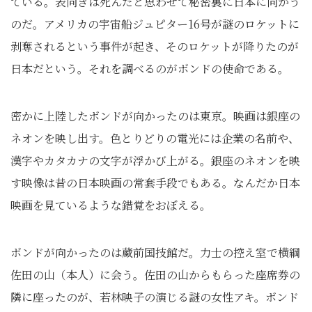
ている。表向きは死んだと思わせて秘密裏に日本に向かう
のだ。アメリカの宇宙船ジュピター16号が謎のロケットに
剥奪されるという事件が起き、そのロケットが降りたのが
日本だという。それを調べるのがボンドの使命である。
密かに上陸したボンドが向かったのは東京。映画は銀座の
ネオンを映し出す。色とりどりの電光には企業の名前や、
漢字やカタカナの文字が浮かび上がる。銀座のネオンを映
す映像は昔の日本映画の常套手段でもある。なんだか日本
映画を見ているような錯覚をおぼえる。
ボンドが向かったのは蔵前国技館だ。力士の控え室で横綱
佐田の山（本人）に会う。佐田の山からもらった座席券の
隣に座ったのが、若林映子の演じる謎の女性アキ。ボンド