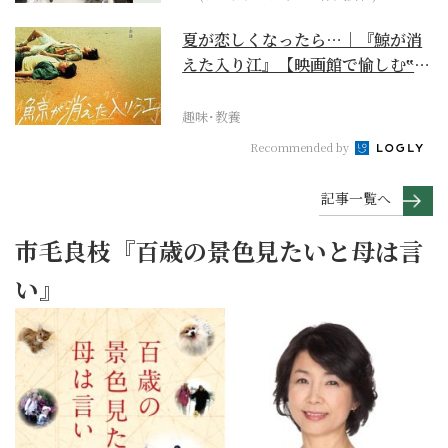
夏が恋しくなったら…｜『鯨が消
えた入り江』【映画館で愉しむ‟ご
褒美映画”】
趣味･教養
Recommended by
記事一覧へ
市毛良枝『百歳の景色見たいと母は言
い』