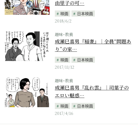
由里子の可…
映画
日本映画
2018/6/2
趣味･教養
成瀬巳喜男『稲妻』｜全員“問題あ
り”の家…
映画
日本映画
2017/11/12
趣味･教養
成瀬巳喜男『乱れ雲』｜司葉子の
エロい魅惑…
映画
日本映画
2017/4/16