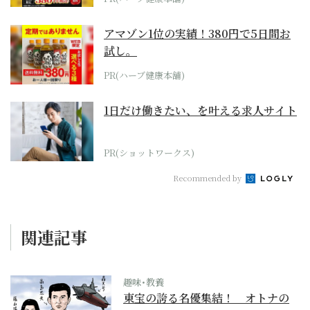
アマゾン1位の実績！380円で5日間お
試し。
PR(ハーブ健康本舗)
1日だけ働きたい、を叶える求人サイト
PR(ショットワークス)
Recommended by
関連記事
趣味･教養
東宝の誇る名優集結！ オトナの