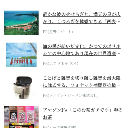
静かな波のせせらぎと、満天の星が広
がり、くつろぎを体感できる『西表島
ホテル by...
PR(星野リゾート)
海の民が紡いだ文化。かつてのポリネ
シアの中心地であり現在の世界遺産か
らみえてくる...
PR(エア タヒチ ヌイ)
ことばと雑音を切り離し雑音を最大限
に除去する、フォナック補聴器の最上
位モデル
PR(ソノヴァ・ジャパン株式会社)
アマゾン1位「このお茶ガチです」噂の
お茶
PR(ハーブ健康本舗)