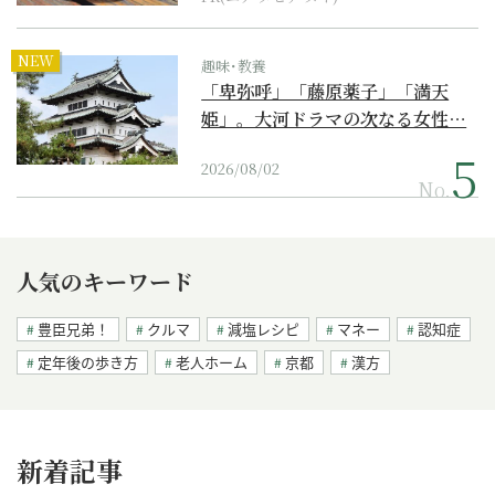
NEW
趣味･教養
「卑弥呼」「藤原薬子」「満天
姫」。大河ドラマの次なる女性…
2026/08/02
No.
人気のキーワード
豊臣兄弟！
クルマ
減塩レシピ
マネー
認知症
定年後の歩き方
老人ホーム
京都
漢方
新着記事