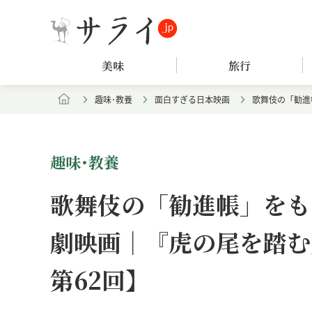
美味
旅行
趣味･教養
面白すぎる日本映画
歌舞伎の「勧進
趣味･教養
歌舞伎の「勧進帳」をも
劇映画｜『虎の尾を踏む
第62回】