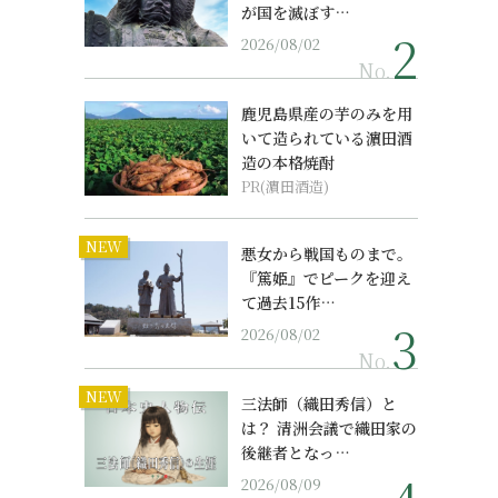
が国を滅ぼす…
2026/08/02
No.
鹿児島県産の芋のみを用
いて造られている濵田酒
造の本格焼酎
PR(濵田酒造)
NEW
悪女から戦国ものまで。
『篤姫』でピークを迎え
て過去15作…
2026/08/02
No.
NEW
三法師（織田秀信）と
は？ 清洲会議で織田家の
後継者となっ…
2026/08/09