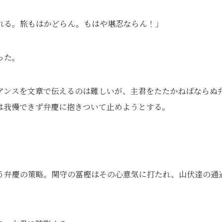
れる。旅もはかどらん。もはや堪忍ならん！」
った。
アンスを文章で伝えるのは難しいが、主君をたたかねばならぬ
は我慢できず弁慶に抱きついて止めようとする。
う弁慶の策略。関守の冨樫はその心意気に打たれ、山伏達の通