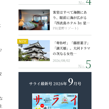
No.
客室はすべて海側にあ
り、眼前に海が広がる
『西表島ホテル by 星野
北
リゾート』
PR(星野リゾート)
NEW
「卑弥呼」「藤原薬子」
「満天姫」。大河ドラマ
む
の次なる女性…
2026/08/02
No.
安
9
サライ最新号
2026年
月号
な
生