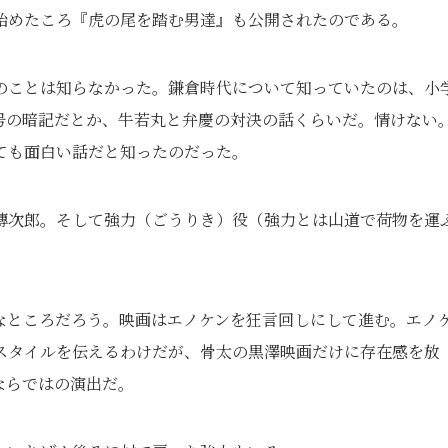
始めたころ『虎の尾を踏む男達』も公開されたのである。
のことは知らなかった。鎌倉時代について知っていたのは、小
号の暗記だとか、牛若丸と弁慶の対決の話くらいだ。情けない
ても面白い話だと知ったのだった。
傳次郎。そして強力（ごうりき）役（強力とは山道で荷物を運
。
なところだろう。映画はエノケンを狂言回しにして進む。エノ
スタイルを伝えるわけだが、骨太の黒澤映画だけに存在感を放
ならではの演出だ。