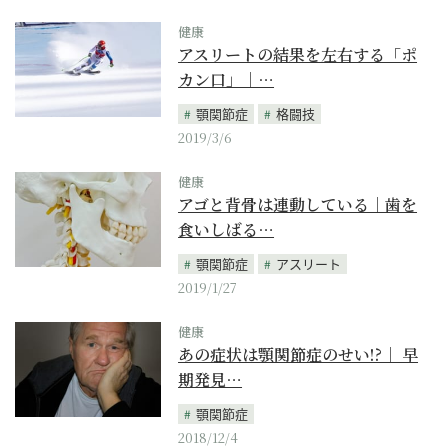
健康
アスリートの結果を左右する「ポ
カン口」｜…
顎関節症
格闘技
2019/3/6
健康
アゴと背骨は連動している｜歯を
食いしばる…
顎関節症
アスリート
2019/1/27
健康
あの症状は顎関節症のせい!?｜ 早
期発見…
顎関節症
2018/12/4