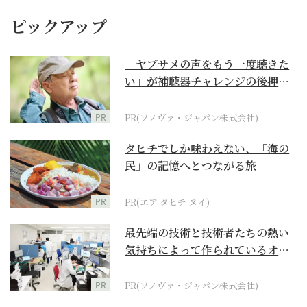
ピックアップ
「ヤブサメの声をもう一度聴きた
い」が補聴器チャレンジの後押し
に
PR
PR(ソノヴァ・ジャパン株式会社)
タヒチでしか味わえない、「海の
民」の記憶へとつながる旅
PR
PR(エア タヒチ ヌイ)
最先端の技術と技術者たちの熱い
気持ちによって作られているオー
ダーメイド補聴器
PR
PR(ソノヴァ・ジャパン株式会社)