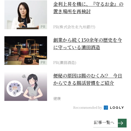
金利上昇を機に、『守るお金』の
置き場所を再検討
PR
PR(株式会社北九州銀行)
創業から続く150余年の歴史を今
に守っている濵田酒造
PR
PR(濵田酒造)
便秘の原因は腸のむくみ!? 今日
からできる腸活習慣をご紹介
健康
Recommended by
記事一覧へ