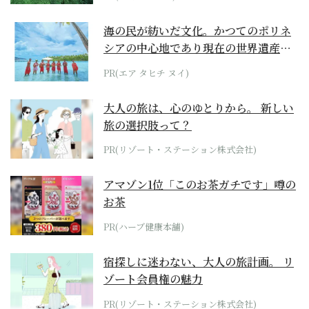
海の民が紡いだ文化。かつてのポリネ
シアの中心地であり現在の世界遺産か
らみえてくる...
PR(エア タヒチ ヌイ)
大人の旅は、心のゆとりから。 新しい
旅の選択肢って？
PR(リゾート・ステーション株式会社)
アマゾン1位「このお茶ガチです」噂の
お茶
PR(ハーブ健康本舗)
宿探しに迷わない、大人の旅計画。 リ
ゾート会員権の魅力
PR(リゾート・ステーション株式会社)