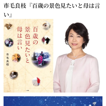
市毛良枝『百歳の景色見たいと母は言
い』