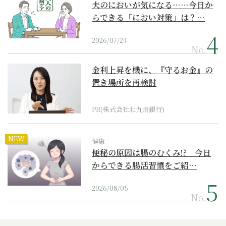
夫のにおいが気になる……今日か
らできる「におい対策」は？…
2026/07/24
No.
金利上昇を機に、『守るお金』の
置き場所を再検討
PR(株式会社北九州銀行)
NEW
健康
便秘の原因は腸のむくみ!? 今日
からできる腸活習慣をご紹…
2026/08/05
No.