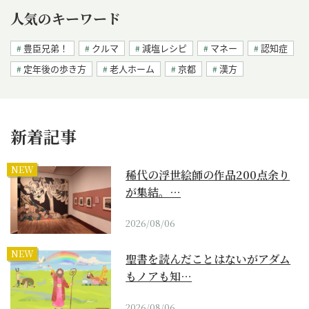
人気のキーワード
豊臣兄弟！
クルマ
減塩レシピ
マネー
認知症
定年後の歩き方
老人ホーム
京都
漢方
新着記事
NEW
稀代の浮世絵師の作品200点余り
が集結。…
2026/08/06
NEW
聖書を読んだことはないがアダム
もノアも知…
2026/08/06