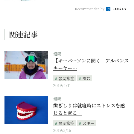
Recommended by
関連記事
健康
【キーパーソンに聞く｜アルペンス
キーヤー…
顎関節症
噛む
2019/4/11
健康
歯ぎしりは就寝時にストレスを感
じると起こ…
顎関節症
スキー
2019/3/16