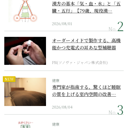
漢方の基本「気・血・水」と「五
臓・五行」【79歳、現役漢…
2026/08/01
No.
オーダーメイドで製作する、高機
能かつ充電式の耳あな型補聴器
PR(ソノヴァ・ジャパン株式会社)
NEW
健康
専門家が指南する、驚くほど睡眠
の質を上げる室内空間の改善…
2026/08/04
No.
健康