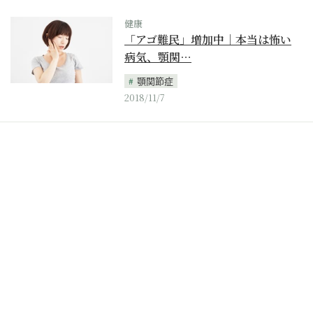
健康
「アゴ難民」増加中｜本当は怖い
病気、顎関…
顎関節症
2018/11/7