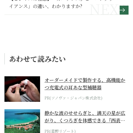
イアンス」の違い、わかりますか?
あわせて読みたい
オーダーメイドで製作する、高機能か
つ充電式の耳あな型補聴器
PR(ソノヴァ・ジャパン株式会社)
静かな波のせせらぎと、満天の星が広
がり、くつろぎを体感できる『西表島
ホテル by...
PR(星野リゾート)