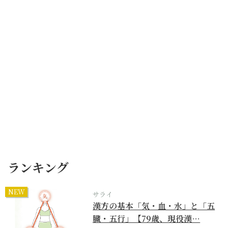
ランキング
NEW
サライ
漢方の基本「気・血・水」と「五
臓・五行」【79歳、現役漢…