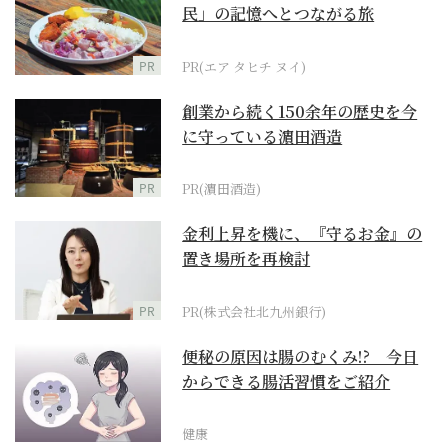
民」の記憶へとつながる旅
PR
PR(エア タヒチ ヌイ)
創業から続く150余年の歴史を今
に守っている濵田酒造
PR
PR(濵田酒造)
金利上昇を機に、『守るお金』の
置き場所を再検討
PR
PR(株式会社北九州銀行)
便秘の原因は腸のむくみ!? 今日
からできる腸活習慣をご紹介
健康