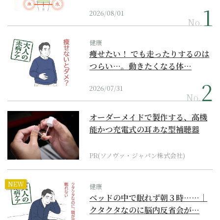
2026/08/01
No.
健康
痩せたい！ でも走ったりするのは
つらい…。動きたくなる体…
2026/07/31
No.
オーダーメイドで製作する、高機
能かつ充電式の耳あな型補聴器
PR(ソノヴァ・ジャパン株式会社)
NEW
健康
ベッドの中で眠れず朝３時……｜
クタクタなのに脳内反省会が…