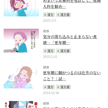
めまいで耳鼻科を受診して、産婦
人科を勧め…
漢方
漢方薬
2025/3/5
健康
気分の落ち込みと止まらない食
欲…「更年期…
漢方
漢方薬
2025/2/12
健康
更年期に脚がつるのは仕方のない
こと？｜試…
漢方
漢方薬
2024/12/18
健康