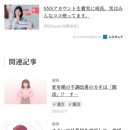
SNSアカウントを着実に成長。実はみ
んなココ使ってます。
PR(Dreaw合同会社)
Recommended by
関連記事
健康
更年期の不調改善のカギは「腸
活」!? す…
漢方
腸活
2026/1/7
健康