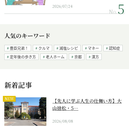
2026/07/24
No.
人気のキーワード
豊臣兄弟！
クルマ
減塩レシピ
マネー
認知症
定年後の歩き方
老人ホーム
京都
漢方
新着記事
NEW
【先人に学ぶ人生の仕舞い方】大
山捨松・5…
2026/08/08