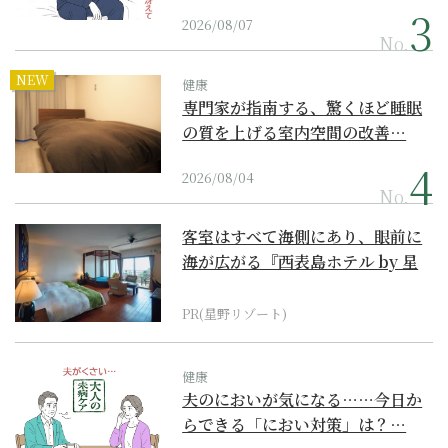
2026/08/07
No.
NEW
健康
専門家が指南する、驚くほど睡眠
の質を上げる室内空間の改善…
2026/08/04
No.
客室はすべて海側にあり、眼前に
海が広がる『西表島ホテル by 星
野リゾート』
PR(星野リゾート)
健康
夫のにおいが気になる……今日か
らできる「におい対策」は？…