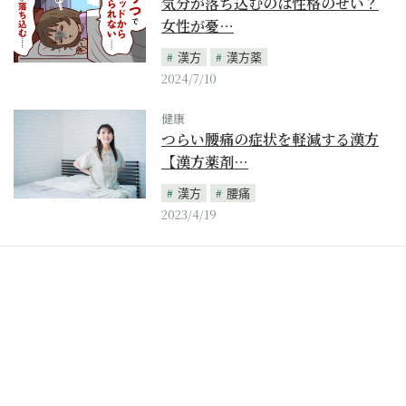
気分が落ち込むのは性格のせい？
女性が憂…
漢方
漢方薬
2024/7/10
健康
つらい腰痛の症状を軽減する漢方
【漢方薬剤…
漢方
腰痛
2023/4/19