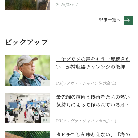
2026/08/07
記事一覧へ
ピックアップ
「ヤブサメの声をもう一度聴きた
い」が補聴器チャレンジの後押し
に
PR
PR(ソノヴァ・ジャパン株式会社)
最先端の技術と技術者たちの熱い
気持ちによって作られているオー
ダーメイド補聴器
PR
PR(ソノヴァ・ジャパン株式会社)
タヒチでしか味わえない、「海の