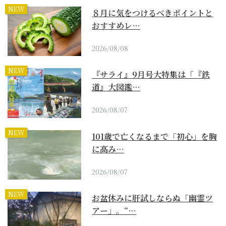
NEW
８月に気をつけるべきポイントと
おすすめレ…
2026/08/08
NEW
『サライ』9月号大特集は「『鉄
道』大図鑑…
2026/08/07
NEW
101歳で亡くなるまで「初心」を胸
に高み…
2026/08/07
NEW
お盆休みに肝試しならぬ「幽霊ツ
アー」。“…