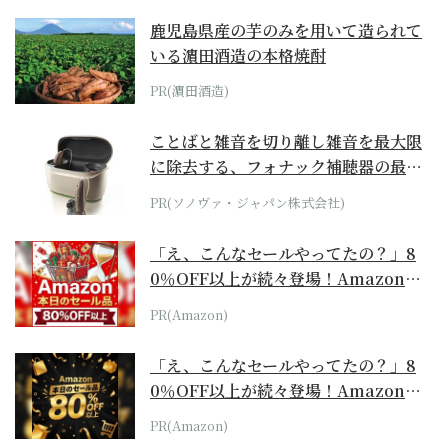
鹿児島県産の芋のみを用いて造られて
いる濵田酒造の本格焼酎
PR(濵田酒造)
ことばと雑音を切り離し雑音を最大限
に除去する、フォナック補聴器の最上
位モデル
PR(ソノヴァ・ジャパン株式会社)
「え、こんなセールやってたの？」8
0％OFF以上が続々登場！Amazonの
本気が...
PR(Amazon)
「え、こんなセールやってたの？」8
0％OFF以上が続々登場！Amazonの
本気が...
PR(Amazon)