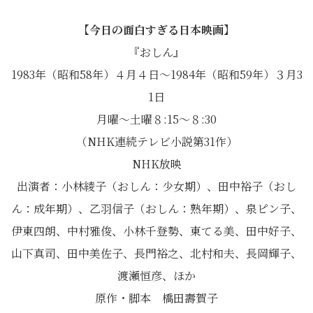
【今日の面白すぎる日本映画】
『おしん』
1983年（昭和58年）４月４日～1984年（昭和59年）３月3
1日
月曜〜土曜８:15～８:30
（NHK連続テレビ小説第31作）
NHK放映
出演者：小林綾子（おしん：少女期）、田中裕子（おし
ん：成年期）、乙羽信子（おしん：熟年期）、泉ピン子、
伊東四朗、中村雅俊、小林千登勢、東てる美、田中好子、
山下真司、田中美佐子、長門裕之、北村和夫、長岡輝子、
渡瀬恒彦、ほか
原作・脚本 橋田壽賀子