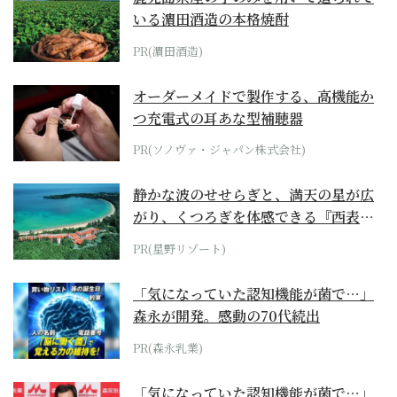
いる濵田酒造の本格焼酎
PR(濵田酒造)
オーダーメイドで製作する、高機能か
つ充電式の耳あな型補聴器
PR(ソノヴァ・ジャパン株式会社)
静かな波のせせらぎと、満天の星が広
がり、くつろぎを体感できる『西表島
ホテル by...
PR(星野リゾート)
「気になっていた認知機能が菌で…」
森永が開発。感動の70代続出
PR(森永乳業)
「気になっていた認知機能が菌で…」