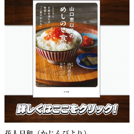
花人日和（かじんびより）