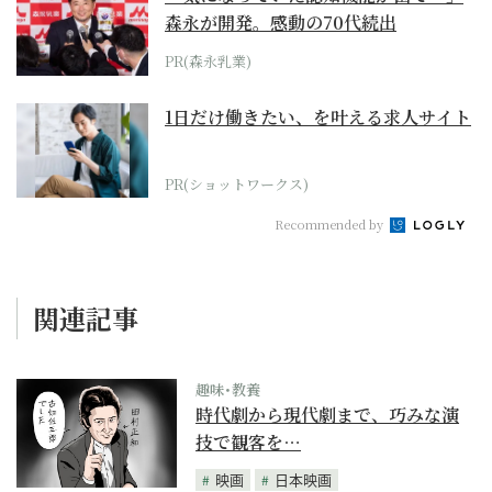
森永が開発。感動の70代続出
PR(森永乳業)
1日だけ働きたい、を叶える求人サイト
PR(ショットワークス)
Recommended by
関連記事
趣味･教養
時代劇から現代劇まで、巧みな演
技で観客を…
映画
日本映画