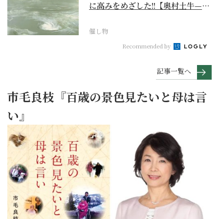
に高みをめざした!!【奥村土牛—名
作でたどる1...
催し物
Recommended by
記事一覧へ
市毛良枝『百歳の景色見たいと母は言
い』