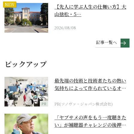
NEW
【先人に学ぶ人生の仕舞い方】大
山捨松・5…
2026/08/08
記事一覧へ
ピックアップ
最先端の技術と技術者たちの熱い
気持ちによって作られているオー
ダーメイド補聴器
PR
PR(ソノヴァ・ジャパン株式会社)
「ヤブサメの声をもう一度聴きた
い」が補聴器チャレンジの後押し
に