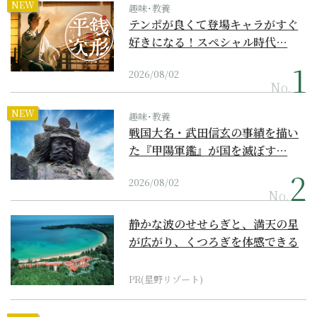
NEW
趣味･教養
テンポが良くて登場キャラがすぐ
好きになる！スペシャル時代…
2026/08/02
No.
NEW
趣味･教養
戦国大名・武田信玄の事績を描い
た『甲陽軍鑑』が国を滅ぼす…
2026/08/02
No.
静かな波のせせらぎと、満天の星
が広がり、くつろぎを体感できる
『西表島ホテル by...
PR(星野リゾート)