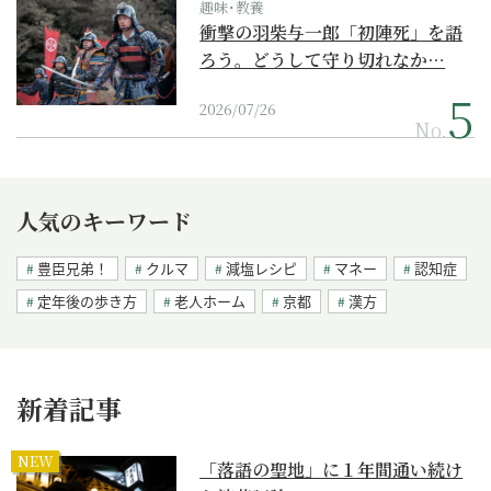
趣味･教養
衝撃の羽柴与一郎「初陣死」を語
ろう。どうして守り切れなか…
2026/07/26
No.
人気のキーワード
豊臣兄弟！
クルマ
減塩レシピ
マネー
認知症
定年後の歩き方
老人ホーム
京都
漢方
新着記事
NEW
「落語の聖地」に１年間通い続け