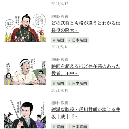
2021/6/12
趣味･教養
どの武将とも格が違うとわかる信
長役の隆大…
映画
日本映画
2021/5/16
趣味･教養
映画を超えるほど存在感のあった
役者、田中…
映画
日本映画
2021/4/18
趣味･教養
硬派な脇役・瑳川哲朗が演じる井
坂十蔵｜『…
映画
日本映画