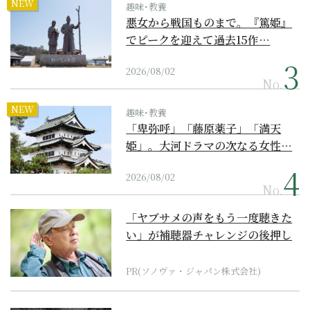
NEW
趣味･教養
悪女から戦国ものまで。『篤姫』
でピークを迎えて過去15作…
2026/08/02
No.
NEW
趣味･教養
「卑弥呼」「藤原薬子」「満天
姫」。大河ドラマの次なる女性…
2026/08/02
No.
「ヤブサメの声をもう一度聴きた
い」が補聴器チャレンジの後押し
に
PR(ソノヴァ・ジャパン株式会社)