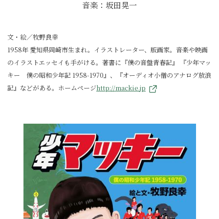
音楽：坂田晃一
文・絵／牧野良幸
1958年 愛知県岡崎市生まれ。イラストレーター、版画家。音楽や映画
のイラストエッセイも手がける。著書に『僕の音盤青春記』 『少年マッ
キー 僕の昭和少年記 1958-1970』、『オーディオ小僧のアナログ放浪
記』などがある。ホームページ
http://mackie.jp