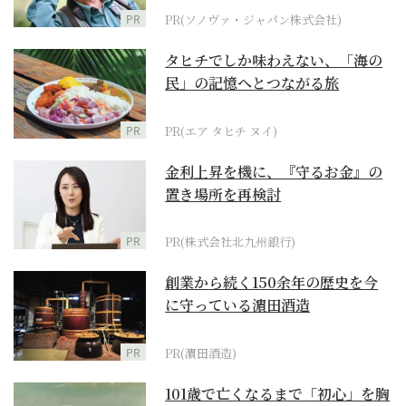
PR
PR(ソノヴァ・ジャパン株式会社)
タヒチでしか味わえない、「海の
民」の記憶へとつながる旅
PR
PR(エア タヒチ ヌイ)
金利上昇を機に、『守るお金』の
置き場所を再検討
PR
PR(株式会社北九州銀行)
創業から続く150余年の歴史を今
に守っている濵田酒造
PR
PR(濵田酒造)
101歳で亡くなるまで「初心」を胸