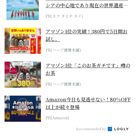
シアの中心地であり現在の世界遺産か
らみえてくる...
PR(エア タヒチ ヌイ)
アマゾン1位の実績！380円で5日間お
試し。
PR(ハーブ健康本舗)
アマゾン1位「このお茶ガチです」噂の
お茶
PR(ハーブ健康本舗)
Amazon今日も見逃せない！80%OFF
以上が続々登場
PR(Amazon)
Recommended by