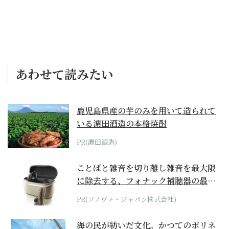
あわせて読みたい
鹿児島県産の芋のみを用いて造られて
いる濵田酒造の本格焼酎
PR(濵田酒造)
ことばと雑音を切り離し雑音を最大限
に除去する、フォナック補聴器の最上
位モデル
PR(ソノヴァ・ジャパン株式会社)
海の民が紡いだ文化。かつてのポリネ