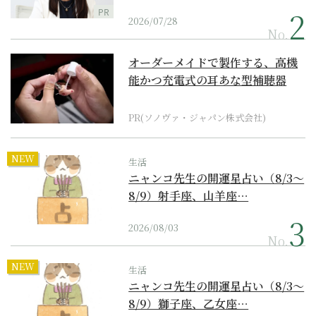
PR
2026/07/28
No.
オーダーメイドで製作する、高機
能かつ充電式の耳あな型補聴器
PR(ソノヴァ・ジャパン株式会社)
NEW
生活
ニャンコ先生の開運星占い（8/3～
8/9）射手座、山羊座…
2026/08/03
No.
NEW
生活
ニャンコ先生の開運星占い（8/3～
8/9）獅子座、乙女座…