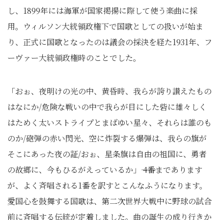
し、1899年には海軍が国家掲揚に際して使う楽曲に採
用。ウィルソン大統領政権下で国歌としての扱いが始ま
り、正式に国歌となったのは議会の採決を経た1931年、フ
ーヴァー大統領政権時のことでした。
「おぉ、夜明けの光の中、黄昏時、我らが誇り讃えたもの
はなにか/危険な戦いの中で我らが目にした砦に雄々しく
はためく太いストライプとまばゆい星々、それらは誰のも
のか/砲弾の赤い閃光、空に炸裂する爆弾は、我らの旗が
そこにあった夜の証/おぉ、星条旗は自由の祖国に、勇者
の故郷に、今もひるがえっているか」―― 4番まであります
が、よく斉唱される1番を訳すとこんなふうになります。
愛国心を鼓舞する国歌は、第二次世界大戦中に野球の試合
前に斉唱する伝統が定着しました。曲の誕生の成り行きか