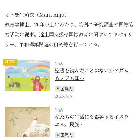
文・晏生莉衣（Marii Anjo）
教育学博士。20年以上にわたり、海外で研究調査や国際協
力活動に従事。途上国支援や国際教育に関するアドバイザ
リー、平和構築関連の研究等を行っている。
NEW
生活
聖書を読んだことはないがアダム
もノアも知…
国際人
2026/8/6
生活
私たちの生活にも影響するイスラ
エル。民族…
国際人