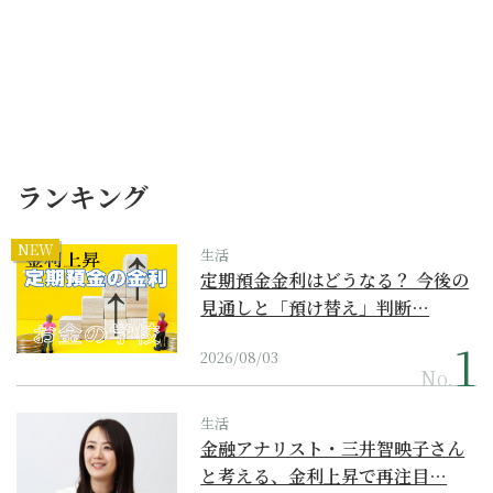
ランキング
NEW
生活
定期預金金利はどうなる？ 今後の
見通しと「預け替え」判断…
2026/08/03
No.
生活
金融アナリスト・三井智映子さん
と考える、金利上昇で再注目…