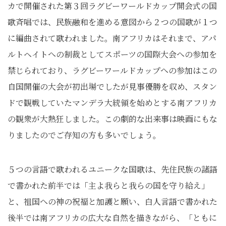
カで開催された第３回ラグビーワールドカップ開会式の国
歌斉唱では、民族融和を進める意図から２つの国歌が１つ
に編曲されて歌われました。南アフリカはそれまで、アパ
ルトヘイトへの制裁としてスポーツの国際大会への参加を
禁じられており、ラグビーワールドカップへの参加はこの
自国開催の大会が初出場でしたが見事優勝を収め、スタン
ドで観戦していたマンデラ大統領を始めとする南アフリカ
の観衆が大熱狂しました。この劇的な出来事は映画にもな
りましたのでご存知の方も多いでしょう。
５つの言語で歌われるユニークな国歌は、先住民族の諸語
で書かれた前半では「主よ我らと我らの国を守り給え」
と、祖国への神の祝福と加護と願い、白人言語で書かれた
後半では南アフリカの広大な自然を描きながら、「ともに