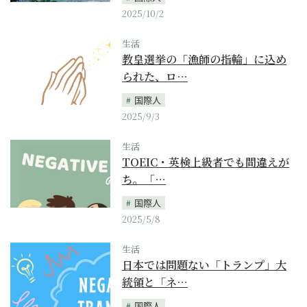
2025/10/2
生活
教皇選挙の「漁師の指輪」に込め
られた、ロ…
国際人
2025/9/3
生活
TOEIC・英検上級者でも間違えが
ち。「…
国際人
2025/5/8
生活
日本では問題ない「トランプ」大
統領と「ネ…
国際人