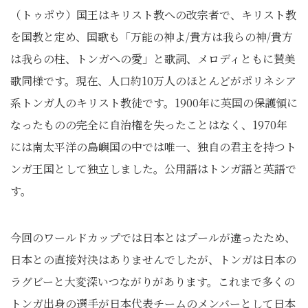
（トゥポウ）国王はキリスト教への改宗者で、キリスト教
を国教と定め、国歌も「万能の神よ/貴方は我らの神/貴方
は我らの柱、トンガへの愛」と歌詞、メロディともに賛美
歌同様です。現在、人口約10万人のほとんどがポリネシア
系トンガ人のキリスト教徒です。1900年に英国の保護領に
なったものの完全に自治権を失ったことはなく、1970年
には南太平洋の島嶼国の中では唯一、独自の君主を持つト
ンガ王国として独立しました。公用語はトンガ語と英語で
す。
今回のワールドカップでは日本とはプールが違ったため、
日本との直接対決はありませんでしたが、トンガは日本の
ラグビーと大変深いつながりがあります。これまで多くの
トンガ出身の選手が日本代表チームのメンバーとして日本