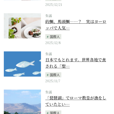
2025/12/21
生活
的鯛、馬頭鯛……？ 実はヨーロ
ッパで人気…
国際人
2025/12/8
生活
日本でもとれます。世界各地で食
される「聖…
国際人
2025/11/7
生活
「琵琶湖」でローマ教皇が漁をし
ていたとい…
国際人