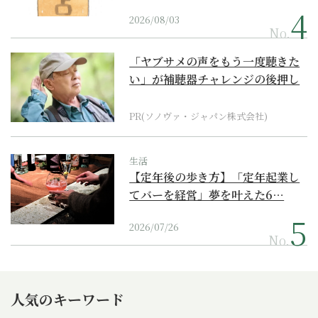
2026/08/03
No.
「ヤブサメの声をもう一度聴きた
い」が補聴器チャレンジの後押し
に
PR(ソノヴァ・ジャパン株式会社)
生活
【定年後の歩き方】「定年起業し
てバーを経営」夢を叶えた6…
2026/07/26
No.
人気のキーワード