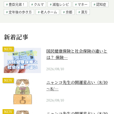
豊臣兄弟！
クルマ
減塩レシピ
マネー
認知症
定年後の歩き方
老人ホーム
京都
漢方
新着記事
NEW
国民健康保険と社会保険の違いと
は？ 保険…
2026/08/10
NEW
ニャンコ先生の開運星占い（8/10
～8/…
2026/08/10
NEW
ニャンコ先生の開運星占い（8/10