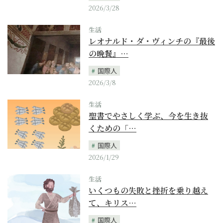
2026/3/28
生活
レオナルド・ダ・ヴィンチの『最後
の晩餐』…
国際人
2026/3/8
生活
聖書でやさしく学ぶ、今を生き抜
くための「…
国際人
2026/1/29
生活
いくつもの失敗と挫折を乗り越え
て、キリス…
国際人