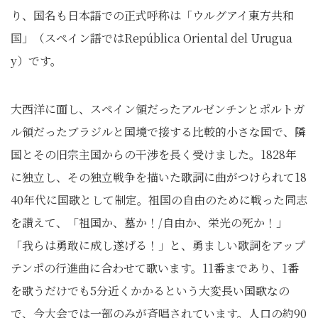
り、国名も日本語での正式呼称は「ウルグアイ東方共和
国」（スペイン語ではRepública Oriental del Urugua
y）です。
大西洋に面し、スペイン領だったアルゼンチンとポルトガ
ル領だったブラジルと国境で接する比較的小さな国で、隣
国とその旧宗主国からの干渉を長く受けました。1828年
に独立し、その独立戦争を描いた歌詞に曲がつけられて18
40年代に国歌として制定。祖国の自由のために戦った同志
を讃えて、「祖国か、墓か！/自由か、栄光の死か！」
「我らは勇敢に成し遂げる！」と、勇ましい歌詞をアップ
テンポの行進曲に合わせて歌います。11番まであり、1番
を歌うだけでも5分近くかかるという大変長い国歌なの
で、今大会では一部のみが斉唱されています。人口の約90