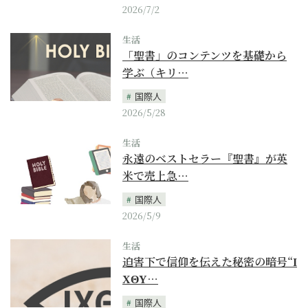
2026/7/2
生活
「聖書」のコンテンツを基礎から
学ぶ（キリ…
国際人
2026/5/28
生活
永遠のベストセラー『聖書』が英
米で売上急…
国際人
2026/5/9
生活
迫害下で信仰を伝えた秘密の暗号“Ι
ΧΘΥ…
国際人