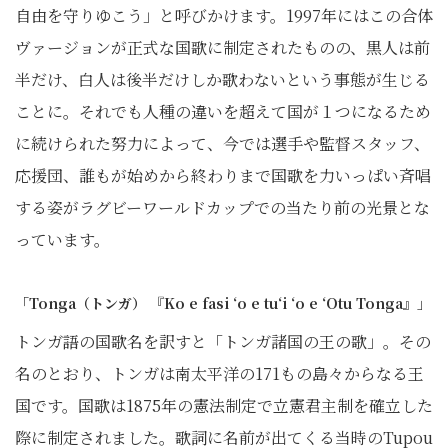
自由を守りゆこう」と呼びかけます。1997年にはこの合体
ヴァージョンが正式な国歌に制定されたものの、黒人は前
半だけ、白人は後半だけしか歌わないという事態が生じる
ことに。それでも人種の違いを超えて国が１つになるため
に続けられた努力によって、今では選手や監督スタッフ、
応援団、誰もが始めから終わりまで国歌を力いっぱい斉唱
する姿がラグビーワールドカップでの当たり前の光景とな
っています。
「Tonga（トンガ） 『Ko e fasi ʻo e tuʻi ʻo e ʻOtu Tonga』」
トンガ語の国歌名を訳すと「トンガ諸国の王の歌」。その
名のとおり、トンガは南太平洋の171もの島々からなる王
国です。国歌は1875年の憲法制定で立憲君主制を確立した
際に制定されました。歌詞に名前が出てくる当時のTupou