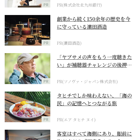
PR
PR(株式会社北九州銀行)
創業から続く150余年の歴史を今
に守っている濵田酒造
PR
PR(濵田酒造)
「ヤブサメの声をもう一度聴きた
い」が補聴器チャレンジの後押し
に
PR
PR(ソノヴァ・ジャパン株式会社)
タヒチでしか味わえない、「海の
民」の記憶へとつながる旅
PR
PR(エア タヒチ ヌイ)
客室はすべて海側にあり、眼前に