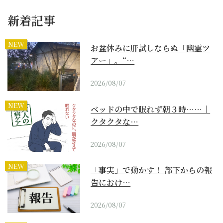
新着記事
NEW
お盆休みに肝試しならぬ「幽霊ツ
アー」。“…
2026/08/07
NEW
ベッドの中で眠れず朝３時……｜
クタクタな…
2026/08/07
NEW
「事実」で動かす！ 部下からの報
告におけ…
2026/08/07