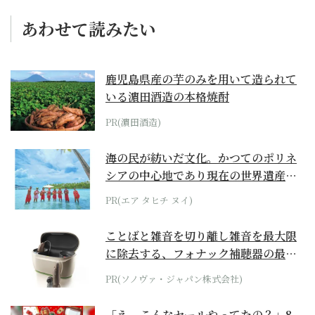
あわせて読みたい
鹿児島県産の芋のみを用いて造られて
いる濵田酒造の本格焼酎
PR(濵田酒造)
海の民が紡いだ文化。かつてのポリネ
シアの中心地であり現在の世界遺産か
らみえてくる...
PR(エア タヒチ ヌイ)
ことばと雑音を切り離し雑音を最大限
に除去する、フォナック補聴器の最上
位モデル
PR(ソノヴァ・ジャパン株式会社)
「え、こんなセールやってたの？」8