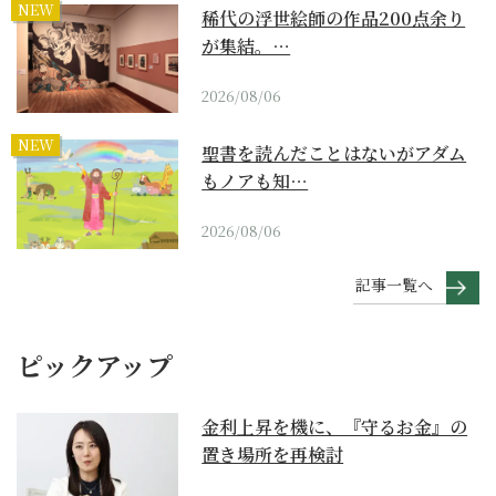
NEW
稀代の浮世絵師の作品200点余り
が集結。…
2026/08/06
NEW
聖書を読んだことはないがアダム
もノアも知…
2026/08/06
記事一覧へ
ピックアップ
金利上昇を機に、『守るお金』の
置き場所を再検討