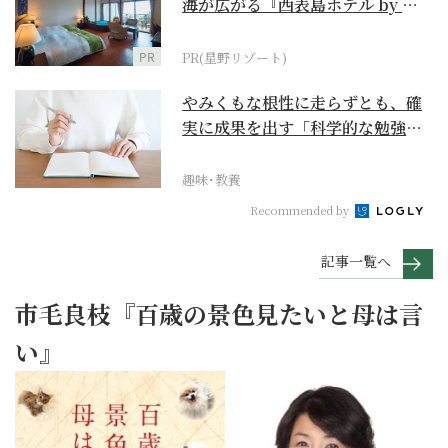
海が広がる『西表島ホテル by 星
野リゾート』
PR
PR(星野リゾート)
やみくもな根性に走らずとも、確
実に成果を出す「科学的な勉強
法」とは？
趣味･教養
Recommended by
記事一覧へ
市毛良枝『百歳の景色見たいと母は言
い』