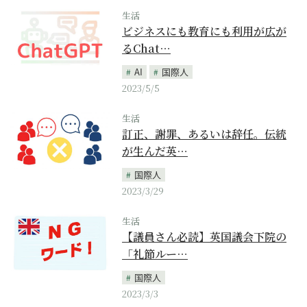
生活
ビジネスにも教育にも利用が広が
るChat…
AI
国際人
2023/5/5
生活
訂正、謝罪、あるいは辞任。伝統
が生んだ英…
国際人
2023/3/29
生活
【議員さん必読】英国議会下院の
「礼節ルー…
国際人
2023/3/3