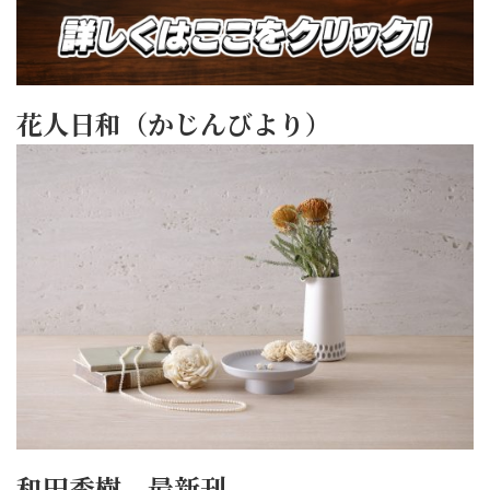
花人日和（かじんびより）
和田秀樹 最新刊