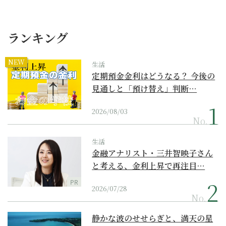
ランキング
NEW
生活
定期預金金利はどうなる？ 今後の
見通しと「預け替え」判断…
2026/08/03
No.
生活
金融アナリスト・三井智映子さん
と考える、金利上昇で再注目…
PR
2026/07/28
No.
静かな波のせせらぎと、満天の星