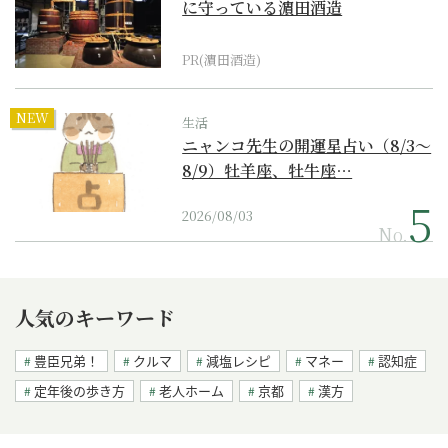
に守っている濵田酒造
PR(濵田酒造)
NEW
生活
ニャンコ先生の開運星占い（8/3～
8/9）牡羊座、牡牛座…
2026/08/03
No.
人気のキーワード
豊臣兄弟！
クルマ
減塩レシピ
マネー
認知症
定年後の歩き方
老人ホーム
京都
漢方