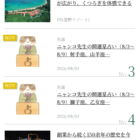
が広がり、くつろぎを体感できる
『西表島ホテル by...
PR(星野リゾート)
NEW
生活
ニャンコ先生の開運星占い（8/3～
8/9）射手座、山羊座…
2026/08/03
No.
NEW
生活
ニャンコ先生の開運星占い（8/3～
8/9）獅子座、乙女座…
2026/08/03
No.
創業から続く150余年の歴史を今