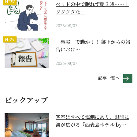
NEW
ベッドの中で眠れず朝３時……｜
クタクタな…
2026/08/07
NEW
「事実」で動かす！ 部下からの報
告におけ…
2026/08/07
記事一覧へ
ピックアップ
客室はすべて海側にあり、眼前に
海が広がる『西表島ホテル by 星
野リゾート』