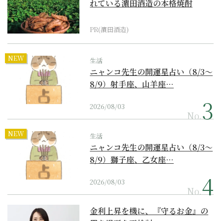
れている濵田酒造の本格焼酎
PR(濵田酒造)
NEW
生活
ニャンコ先生の開運星占い（8/3～
8/9）射手座、山羊座…
2026/08/03
No.
NEW
生活
ニャンコ先生の開運星占い（8/3～
8/9）獅子座、乙女座…
2026/08/03
No.
金利上昇を機に、『守るお金』の