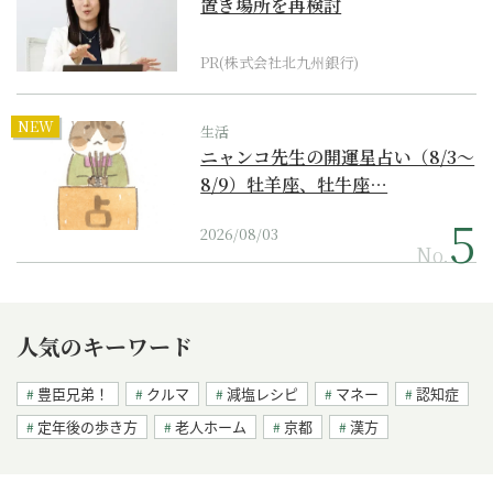
置き場所を再検討
PR(株式会社北九州銀行)
NEW
生活
ニャンコ先生の開運星占い（8/3～
8/9）牡羊座、牡牛座…
2026/08/03
No.
人気のキーワード
豊臣兄弟！
クルマ
減塩レシピ
マネー
認知症
定年後の歩き方
老人ホーム
京都
漢方