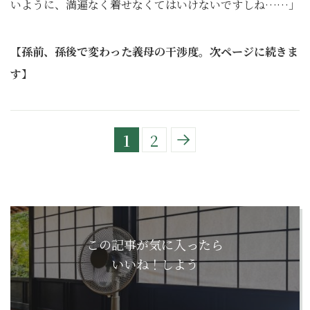
いように、満遍なく着せなくてはいけないですしね……」
【
孫前、孫後で変わった義母の干渉度。次ページに続きま
す
】
1
2
この記事が気に入ったら
いいね！しよう