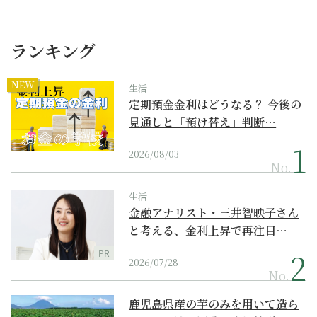
ランキング
NEW
生活
定期預金金利はどうなる？ 今後の
見通しと「預け替え」判断…
2026/08/03
No.
生活
金融アナリスト・三井智映子さん
と考える、金利上昇で再注目…
PR
2026/07/28
No.
鹿児島県産の芋のみを用いて造ら