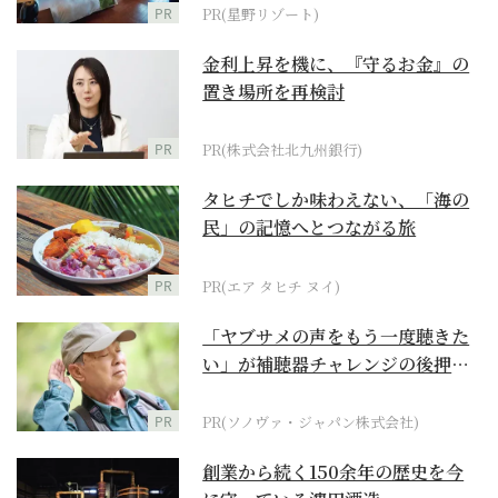
PR
PR(星野リゾート)
金利上昇を機に、『守るお金』の
置き場所を再検討
PR
PR(株式会社北九州銀行)
タヒチでしか味わえない、「海の
民」の記憶へとつながる旅
PR
PR(エア タヒチ ヌイ)
「ヤブサメの声をもう一度聴きた
い」が補聴器チャレンジの後押し
に
PR
PR(ソノヴァ・ジャパン株式会社)
創業から続く150余年の歴史を今