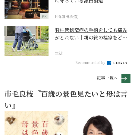
に守っている濵田酒造
PR
PR(濵田酒造)
脊柱管狭窄症の手術をしても痛み
がとれない｜親の終の棲家をどう
選ぶ？【２】
生活
Recommended by
記事一覧へ
市毛良枝『百歳の景色見たいと母は言
い』