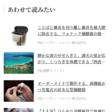
あわせて読みたい
ことばと雑音を切り離し雑音を最大限
に除去する、フォナック補聴器の最上
位モデル
PR(ソノヴァ・ジャパン株式会社)
静かな波のせせらぎと、満天の星が広
がり、くつろぎを体感できる『西表島
ホテル by...
PR(星野リゾート)
オーダーメイドで製作する、高機能か
つ充電式の耳あな型補聴器
PR(ソノヴァ・ジャパン株式会社)
【大人気】ひんやり冷感寝具で快適な