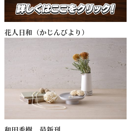
花人日和（かじんびより）
和田秀樹 最新刊