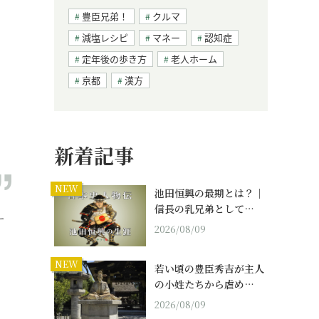
豊臣兄弟！
クルマ
減塩レシピ
マネー
認知症
定年後の歩き方
老人ホーム
京都
漢方
新着記事
NEW
池田恒興の最期とは？｜
信長の乳兄弟として…
ー
2026/08/09
NEW
若い頃の豊臣秀吉が主人
の小姓たちから虐め…
2026/08/09