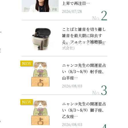
上昇で再注目…
PR
2026/07/28
No.
、
ことばと雑音を切り離し
ー
雑音を最大限に除去す
る、フォナック補聴器の
PR(ソノヴァ・ジャパン株
最上位モデル
式会社)
査
ま
NEW
ニャンコ先生の開運星占
い（8/3～8/9）射手座、
山羊座…
2026/08/03
No.
NEW
ニャンコ先生の開運星占
い（8/3～8/9）獅子座、
乙女座…
う
2026/08/03