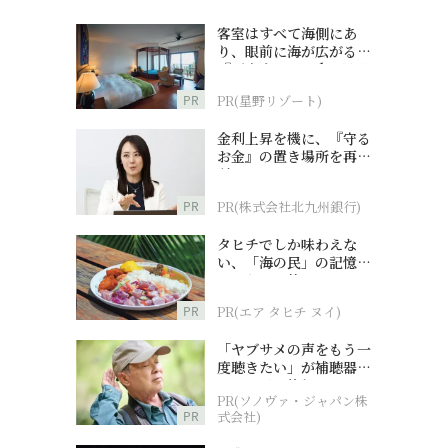
客室はすべて海側にあ
り、眼前に海が広がる
『西表島ホテル by 星野
リゾート』
PR
PR(星野リゾート)
金利上昇を機に、『守る
お金』の置き場所を再検
討
PR
PR(株式会社北九州銀行)
タヒチでしか味わえな
い、「海の民」の記憶へ
とつながる旅
PR
PR(エア タヒチ ヌイ)
「ヤブサメの声をもう一
度聴きたい」が補聴器チ
ャレンジの後押しに
PR(ソノヴァ・ジャパン株
PR
式会社)