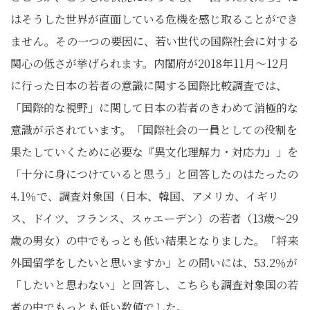
はそうした世界が直面している危機を感じ取ることができ
ません。その一つの要因に、若い世代の国際社会に対する
関心の低さが挙げられます。内閣府が2018年11月～12月
に行った日本の若者の意識に関する国際比較調査では、
「国際的な視野」に関して日本の若者のきわめて消極的な
意識が示されています。「国際社会の一員としての役割を
果たしていくために必要な『異文化理解力・対応力』」を
「十分に身につけていると思う」と回答したのはたったの
4.1％で、調査対象国（日本、韓国、アメリカ、イギリ
ス、ドイツ、フランス、スゥエーデン）の若者（13歳～29
歳の男女）の中でもっとも低い結果となりました。「将来
外国留学をしたいと思いますか」との問いには、53.2％が
「したいと思わない」と回答し、こちらも調査対象国の若
者の中でもっとも低い数値でした。