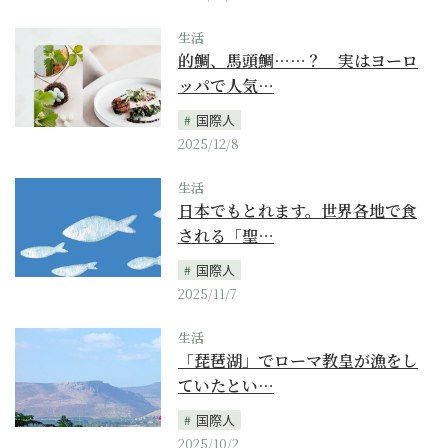
生活
的鯛、馬頭鯛……？ 実はヨーロ
ッパで人気…
国際人
2025/12/8
生活
日本でもとれます。世界各地で食
される「聖…
国際人
2025/11/7
生活
「琵琶湖」でローマ教皇が漁をし
ていたとい…
国際人
2025/10/2