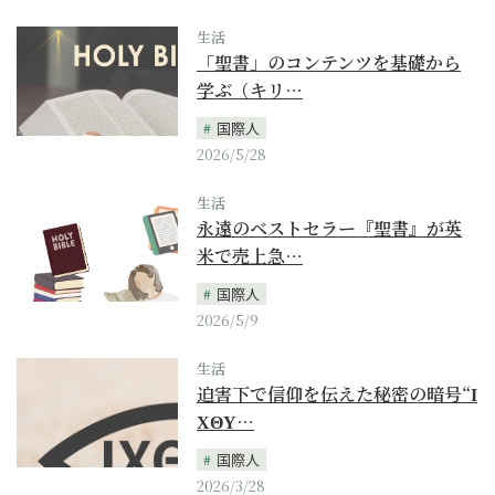
生活
「聖書」のコンテンツを基礎から
学ぶ（キリ…
国際人
2026/5/28
生活
永遠のベストセラー『聖書』が英
米で売上急…
国際人
2026/5/9
生活
迫害下で信仰を伝えた秘密の暗号“Ι
ΧΘΥ…
国際人
2026/3/28