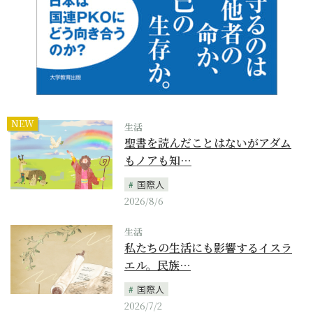
NEW
生活
聖書を読んだことはないがアダム
もノアも知…
国際人
2026/8/6
生活
私たちの生活にも影響するイスラ
エル。民族…
国際人
2026/7/2