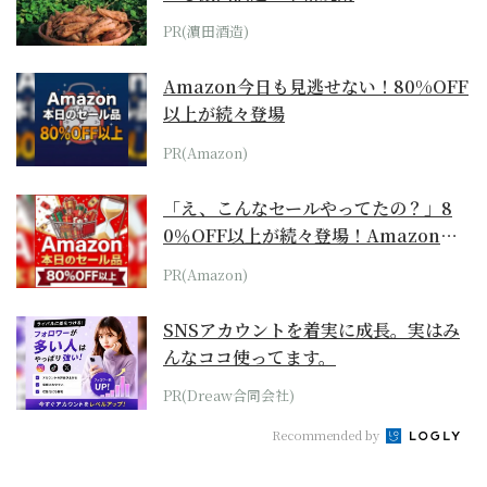
PR(濵田酒造)
Amazon今日も見逃せない！80%OFF
以上が続々登場
PR(Amazon)
「え、こんなセールやってたの？」8
0％OFF以上が続々登場！Amazonの
本気が...
PR(Amazon)
SNSアカウントを着実に成長。実はみ
んなココ使ってます。
PR(Dreaw合同会社)
Recommended by