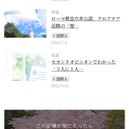
生活
ローマ教皇庁非公認、クロアチア
近隣の「聖…
国際人
2024/7/4
生活
セカンドオピニオンでわかった
「５人に１人…
国際人
2023/9/13
この記事が気に入ったら