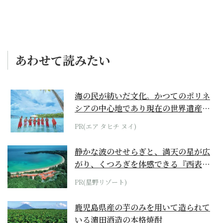
あわせて読みたい
海の民が紡いだ文化。かつてのポリネ
シアの中心地であり現在の世界遺産か
らみえてくる...
PR(エア タヒチ ヌイ)
静かな波のせせらぎと、満天の星が広
がり、くつろぎを体感できる『西表島
ホテル by...
PR(星野リゾート)
鹿児島県産の芋のみを用いて造られて
いる濵田酒造の本格焼酎