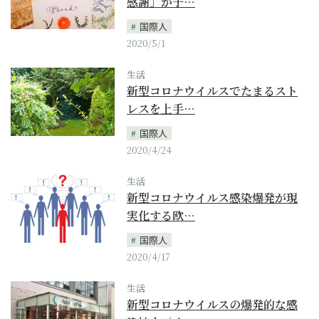
感謝」が子…
国際人
2020/5/1
生活
新型コロナウイルスでたまるスト
レスを上手…
国際人
2020/4/24
生活
新型コロナウイルス感染爆発が現
実化する欧…
国際人
2020/4/17
生活
新型コロナウイルスの爆発的な感