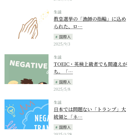
生活
教皇選挙の「漁師の指輪」に込め
られた、ロ…
国際人
2025/9/3
生活
TOEIC・英検上級者でも間違えが
ち。「…
国際人
2025/5/8
生活
日本では問題ない「トランプ」大
統領と「ネ…
国際人
2025/1/28