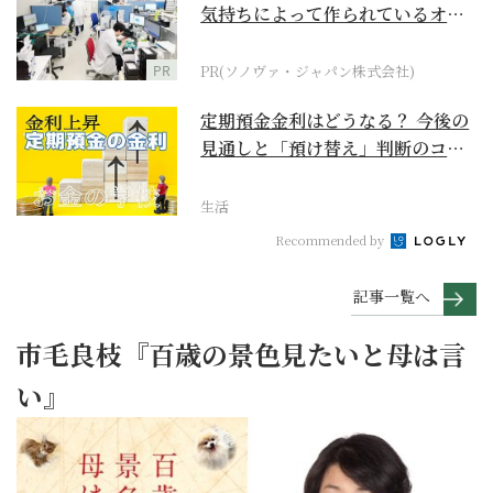
気持ちによって作られているオー
ダーメイド補聴器
PR
PR(ソノヴァ・ジャパン株式会社)
定期預金金利はどうなる？ 今後の
見通しと「預け替え」判断のコツ
【お金の学校】
生活
Recommended by
記事一覧へ
市毛良枝『百歳の景色見たいと母は言
い』