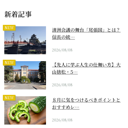
新着記事
NEW
清洲会議の舞台「尾張国」とは？
信長の統…
2026/08/08
NEW
【先人に学ぶ人生の仕舞い方】大
山捨松・5…
2026/08/08
NEW
８月に気をつけるべきポイントと
おすすめレ…
2026/08/08