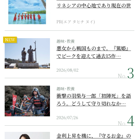
リネシアの中心地であり現在の世
界遺産からみえてくる...
PR(エア タヒチ ヌイ)
NEW
趣味･教養
悪女から戦国ものまで。『篤姫』
でピークを迎えて過去15作…
2026/08/02
No.
趣味･教養
衝撃の羽柴与一郎「初陣死」を語
ろう。どうして守り切れなか…
2026/07/26
No.
金利上昇を機に、『守るお金』の