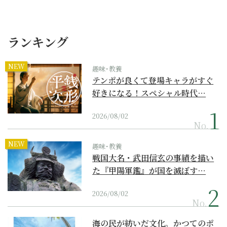
ランキング
NEW
趣味･教養
テンポが良くて登場キャラがすぐ
好きになる！スペシャル時代…
2026/08/02
No.
NEW
趣味･教養
戦国大名・武田信玄の事績を描い
た『甲陽軍鑑』が国を滅ぼす…
2026/08/02
No.
海の民が紡いだ文化。かつてのポ