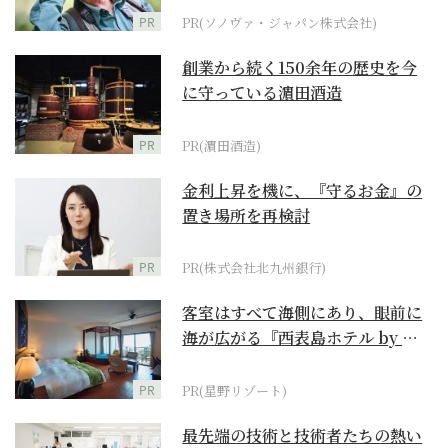
PR
PR(ソノヴァ・ジャパン株式会社)
創業から続く150余年の歴史を今
に守っている濵田酒造
PR
PR(濵田酒造)
金利上昇を機に、『守るお金』の
置き場所を再検討
PR
PR(株式会社北九州銀行)
客室はすべて海側にあり、眼前に
海が広がる『西表島ホテル by 星
野リゾート』
PR
PR(星野リゾート)
最先端の技術と技術者たちの熱い