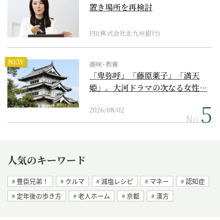
置き場所を再検討
PR(株式会社北九州銀行)
NEW
趣味･教養
「卑弥呼」「藤原薬子」「満天
姫」。大河ドラマの次なる女性…
2026/08/02
No.
人気のキーワード
豊臣兄弟！
クルマ
減塩レシピ
マネー
認知症
定年後の歩き方
老人ホーム
京都
漢方