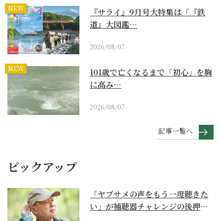
NEW
『サライ』9月号大特集は「『鉄
道』大図鑑…
2026/08/07
NEW
101歳で亡くなるまで「初心」を胸
に高み…
2026/08/07
記事一覧へ
ピックアップ
「ヤブサメの声をもう一度聴きた
い」が補聴器チャレンジの後押し
に