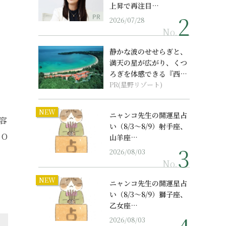
上昇で再注目…
PR
2026/07/28
No.
静かな波のせせらぎと、
満天の星が広がり、くつ
ろぎを体感できる『西表
島ホテル by...
PR(星野リゾート)
NEW
ニャンコ先生の開運星占
ジ容
い（8/3～8/9）射手座、
 O
山羊座…
2026/08/03
No.
NEW
ニャンコ先生の開運星占
い（8/3～8/9）獅子座、
乙女座…
2026/08/03