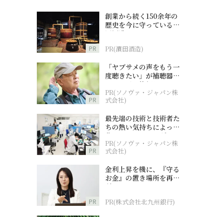
創業から続く150余年の
歴史を今に守っている濵
田酒造
PR
PR(濵田酒造)
「ヤブサメの声をもう一
度聴きたい」が補聴器チ
ャレンジの後押しに
PR(ソノヴァ・ジャパン株
PR
式会社)
最先端の技術と技術者た
ちの熱い気持ちによって
作られているオーダーメ
PR(ソノヴァ・ジャパン株
イド補聴器
PR
式会社)
金利上昇を機に、『守る
お金』の置き場所を再検
討
PR
PR(株式会社北九州銀行)