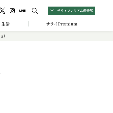
サライプレミアム倶楽部
生活
サライPremium
のき】
サ