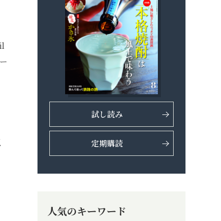
l
デー
試し読み
以
定期購読
人気のキーワード