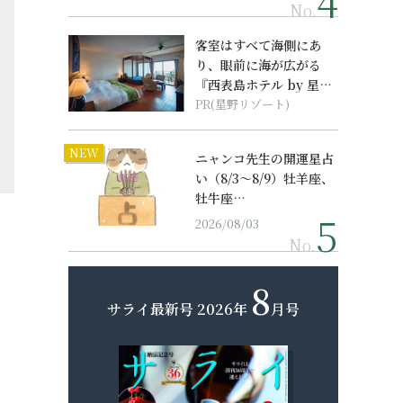
No.
客室はすべて海側にあ
り、眼前に海が広がる
『西表島ホテル by 星野
リゾート』
PR(星野リゾート)
NEW
ニャンコ先生の開運星占
い（8/3～8/9）牡羊座、
牡牛座…
2026/08/03
No.
8
サライ最新号
2026年
月号