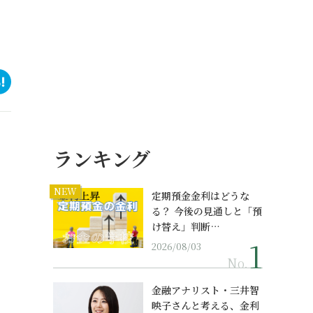
ランキング
NEW
定期預金金利はどうな
る？ 今後の見通しと「預
け替え」判断…
2026/08/03
No.
金融アナリスト・三井智
映子さんと考える、金利