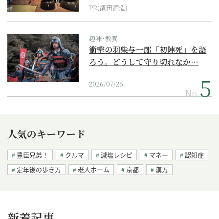
PR(濵田酒造)
趣味･教養
衝撃の羽柴与一郎「初陣死」を語
ろう。どうして守り切れなか…
2026/07/26
No.
人気のキーワード
豊臣兄弟！
クルマ
減塩レシピ
マネー
認知症
定年後の歩き方
老人ホーム
京都
漢方
新着記事