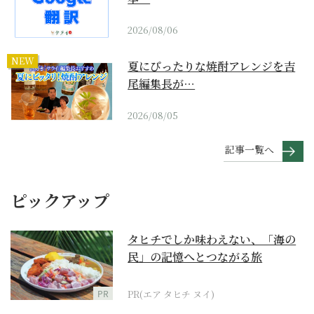
2026/08/06
NEW
夏にぴったりな焼酎アレンジを吉
尾編集長が…
2026/08/05
記事一覧へ
ピックアップ
タヒチでしか味わえない、「海の
民」の記憶へとつながる旅
PR
PR(エア タヒチ ヌイ)