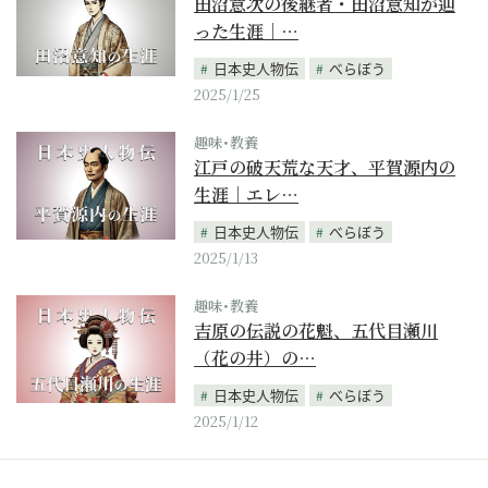
田沼意次の後継者・田沼意知が辿
った生涯｜…
日本史人物伝
べらぼう
2025/1/25
趣味･教養
江戸の破天荒な天才、平賀源内の
生涯｜エレ…
日本史人物伝
べらぼう
2025/1/13
趣味･教養
吉原の伝説の花魁、五代目瀬川
（花の井）の…
日本史人物伝
べらぼう
2025/1/12