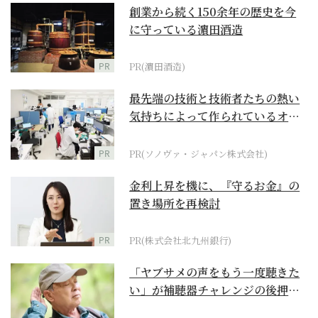
創業から続く150余年の歴史を今
に守っている濵田酒造
PR
PR(濵田酒造)
最先端の技術と技術者たちの熱い
気持ちによって作られているオー
ダーメイド補聴器
PR
PR(ソノヴァ・ジャパン株式会社)
金利上昇を機に、『守るお金』の
置き場所を再検討
PR
PR(株式会社北九州銀行)
「ヤブサメの声をもう一度聴きた
い」が補聴器チャレンジの後押し
に