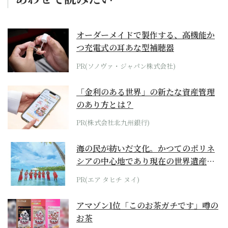
オーダーメイドで製作する、高機能か
つ充電式の耳あな型補聴器
PR(ソノヴァ・ジャパン株式会社)
「金利のある世界」の新たな資産管理
のあり方とは？
PR(株式会社北九州銀行)
海の民が紡いだ文化。かつてのポリネ
シアの中心地であり現在の世界遺産か
らみえてくる...
PR(エア タヒチ ヌイ)
アマゾン1位「このお茶ガチです」噂の
お茶