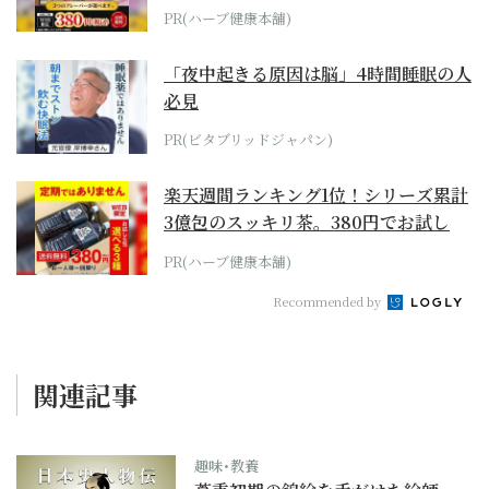
PR(ハーブ健康本舗)
「夜中起きる原因は脳」4時間睡眠の人
必見
PR(ビタブリッドジャパン)
楽天週間ランキング1位！シリーズ累計
3億包のスッキリ茶。380円でお試し
PR(ハーブ健康本舗)
Recommended by
関連記事
趣味･教養