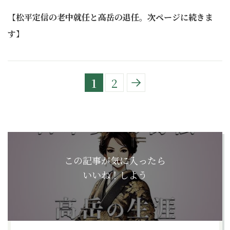
【
松平定信の老中就任と高岳の退任。次ページに続きま
す
】
1
2
この記事が気に入ったら
いいね！しよう