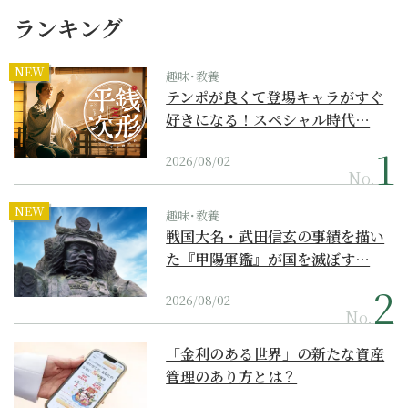
ランキング
NEW
趣味･教養
テンポが良くて登場キャラがすぐ
好きになる！スペシャル時代…
2026/08/02
No.
NEW
趣味･教養
戦国大名・武田信玄の事績を描い
た『甲陽軍鑑』が国を滅ぼす…
2026/08/02
No.
「金利のある世界」の新たな資産
管理のあり方とは？