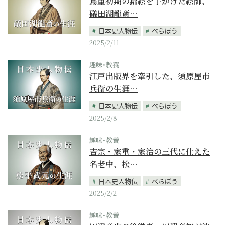
蔦重初期の錦絵を手がけた絵師、
礒田湖龍斎…
日本史人物伝
べらぼう
2025/2/11
趣味･教養
江戸出版界を牽引した、須原屋市
兵衛の生涯…
日本史人物伝
べらぼう
2025/2/8
趣味･教養
吉宗・家重・家治の三代に仕えた
名老中、松…
日本史人物伝
べらぼう
2025/2/2
趣味･教養