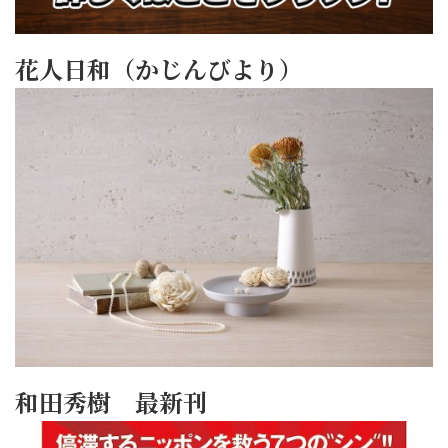
花人日和（かじんびより）
和田秀樹 最新刊