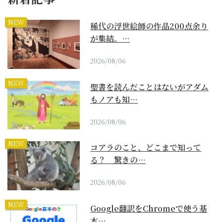
NEW
稀代の浮世絵師の作品200点余り
が集結。…
2026/08/06
NEW
聖書を読んだことはないがアダム
もノアも知…
2026/08/06
NEW
コアラのこと、どこまで知って
る？ 驚きの…
2026/08/06
NEW
Google翻訳をChromeで使う基
本…