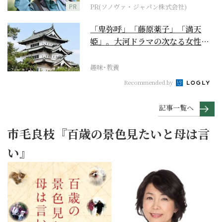
PR
PR(ソノヴァ・ジャパン株式会社)
「卑弥呼」「藤原薬子」「満天
姫」。大河ドラマの次なる女性主
人公を勝手に考察【豊臣...
趣味･教養
Recommended by
記事一覧へ
市毛良枝『百歳の景色見たいと母は言
い』