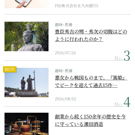
PR(株式会社北九州銀行)
趣味･教養
豊臣秀吉の甥・秀次の切腹はどの
ように行われたのか？
2026/07/26
No.
NEW
趣味･教養
悪女から戦国ものまで。『篤姫』
でピークを迎えて過去15作…
2026/08/02
No.
創業から続く150余年の歴史を今
に守っている濵田酒造