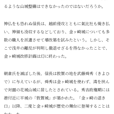
るような山城整備はできなかったのではないだろうか。
神仏をも恐れぬ信長は、越前侵攻とともに氣比社も焼き払
い、神領も没収するなどしており、金ヶ崎城についても多
数の職人を派遣させて増改築を試みたという。しかし、そ
こで浅井の離反が判明し撤退せざるを得なかったことで、
金ヶ崎城改修計画は幻に終わった。
朝倉氏を滅ぼした後、信長は敦賀の地を武藤舜秀（きよひ
で）に与えているが、舜秀は金ヶ崎城を使わず、湾を挟ん
で対面の花城山城に居したとされている。秀吉政権期には
港付近に平城の「敦賀城」が築かれた。「金ヶ崎の退き
口」以降、二度と金ヶ崎城が歴史の舞台に登場することは