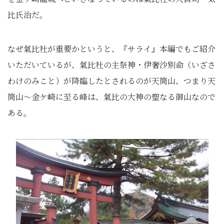
比氏治だ。
なぜ氣比社が重要かというと、『サライ』本編でもご紹介
いただいているが、氣比社の主祭神・伊奢沙別命（いざさ
わけのみこと）が降臨したとされるのが天筒山、つまり天
筒山～金ケ崎に至る峰は、氣比の大神の聖なる御山なので
ある。