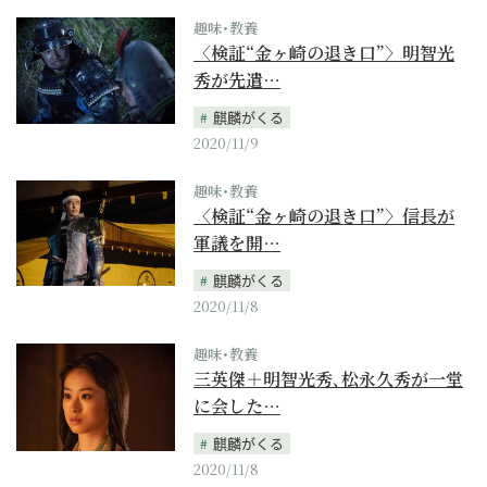
趣味･教養
〈検証“金ヶ崎の退き口”〉明智光
秀が先遣…
麒麟がくる
2020/11/9
趣味･教養
〈検証“金ヶ崎の退き口”〉信長が
軍議を開…
麒麟がくる
2020/11/8
趣味･教養
三英傑＋明智光秀､松永久秀が一堂
に会した…
麒麟がくる
2020/11/8