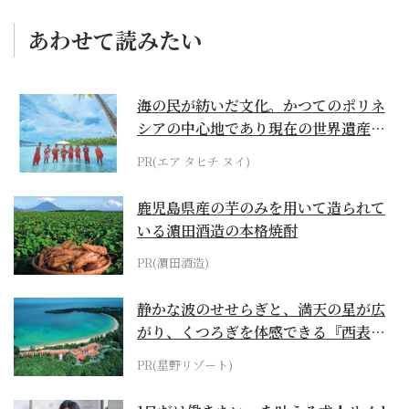
あわせて読みたい
海の民が紡いだ文化。かつてのポリネ
シアの中心地であり現在の世界遺産か
らみえてくる...
PR(エア タヒチ ヌイ)
鹿児島県産の芋のみを用いて造られて
いる濵田酒造の本格焼酎
PR(濵田酒造)
静かな波のせせらぎと、満天の星が広
がり、くつろぎを体感できる『西表島
ホテル by...
PR(星野リゾート)