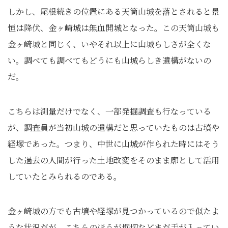
しかし、尾根続きの位置にある天筒山城を落とされると景
恒は降伏、金ヶ崎城は無血開城となった。この天筒山城も
金ヶ崎城と同じく、いやそれ以上に山城らしさが全くな
い。調べても調べてもどうにも山城らしき遺構がないの
だ。
こちらは測量だけでなく、一部発掘調査も行なっている
が、調査員が当初山城の遺構だと思っていたものは古墳や
経塚であった。つまり、中世に山城が作られた時にはそう
した過去の人間が行った土地改変をそのまま廓として活用
していたとみられるのである。
金ヶ崎城の方でも古墳や経塚が見つかっているので似たよ
うな状況だが、こちらのほうが堀切などまだ手が入ってい