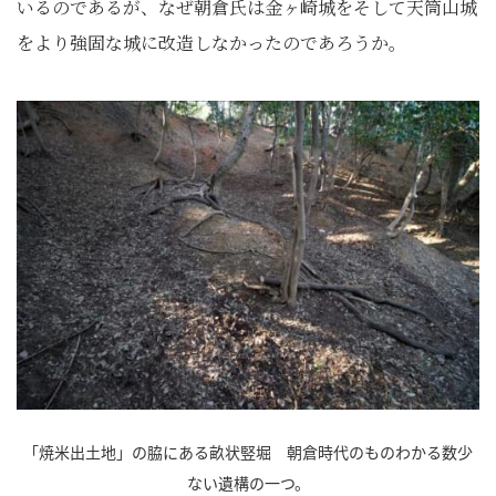
いるのであるが、なぜ朝倉氏は金ヶ崎城をそして天筒山城
をより強固な城に改造しなかったのであろうか。
「焼米出土地」の脇にある畝状竪堀 朝倉時代のものわかる数少
ない遺構の一つ。