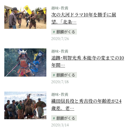
趣味･教養
次の大河ドラマ10年を勝手に展
望。｢北条…
麒麟がくる
2020/7/26
趣味･教養
追跡･明智光秀 本能寺の変までの10
年間…
麒麟がくる
2020/7/18
趣味･教養
織田信長役と秀吉役の年齢差が24
歳差。老…
麒麟がくる
2020/3/14