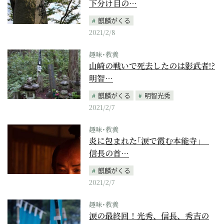
下分け目の…
麒麟がくる
2021/2/8
趣味･教養
山崎の戦いで死去したのは影武者!?
明智…
麒麟がくる
明智光秀
2021/2/7
趣味･教養
炎に包まれた｢涙で霞む本能寺｣
信長の首…
麒麟がくる
2021/2/7
趣味･教養
涙の最終回！光秀、信長、秀吉の