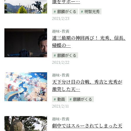
康をサポー…
麒麟がくる
明智光秀
2021/2/23
趣味･教養
道三最期の神回再び！ 光秀、信長､
帰蝶の…
麒麟がくる
2021/2/22
趣味･教養
天下分け目の合戦、秀吉と光秀が
激突した天…
動画
麒麟がくる
2021/2/11
趣味･教養
劇中ではスルーされてしまった天