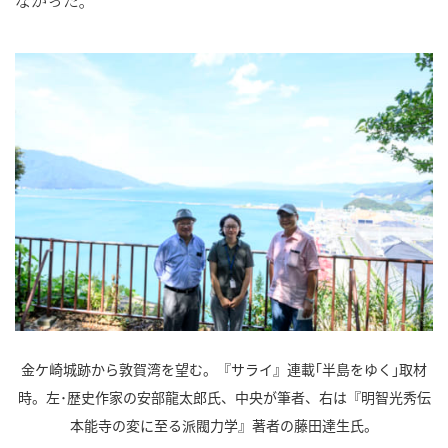
なかった。
金ケ崎城跡から敦賀湾を望む。『サライ』連載｢半島をゆく｣取材
時。左･歴史作家の安部龍太郎氏、中央が筆者、右は『明智光秀伝
本能寺の変に至る派閥力学』著者の藤田達生氏。