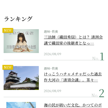
ランキング
NEW
趣味･教養
三法師（織田秀信）とは？ 清洲会
議で織田家の後継者となっ…
2026/08/09
No.
NEW
趣味･教養
けっこうハチャメチャだった過去
作大河の「清須会議」。茶々…
2026/08/09
No.
海の民が紡いだ文化。かつてのポ