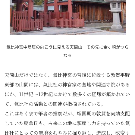
氣比神宮中鳥居の向こうに見える天筒山 その先に金ヶ崎がつら
なる
天筒山だけではなく、氣比神宮の背後に位置する敦賀平野
東部の山間には、氣比社の神官家の墓地や関連寺院がある
ほか、11世紀～12世紀にかけて数多くの経塚が築かれてい
て、氣比社の活動との関連が指摘されている。
これはあくまで筆者の推察だが、戦国期の敦賀を実効支配
していた朝倉氏も、古来この地に鎮座し力を持っていた氣
比社にとっての聖地をむやみに掘り返し、造成し、改変す