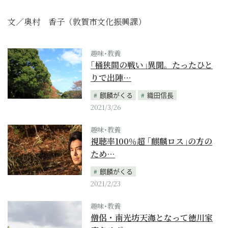
文／奥村 香子（敦賀市文化振興課）
趣味･教養
｢桶狭間の戦い｣異聞。たったひと
りで出陣…
麒麟がくる
織田信長
2021/3/26
趣味･教養
視聴率100％超 ｢麒麟ロス｣の方の
ため…
麒麟がくる
2021/2/23
趣味･教養
僧侶・南光坊天海となって徳川家