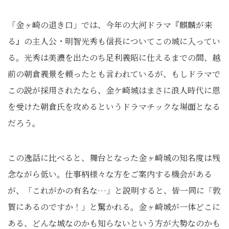
「金ヶ崎の退き口」では、今年の大河ドラマ『麒麟が来
る』の主人公・明智光秀も信長についてこの城に入ってい
る。光秀は美濃を出たのち足利義昭に仕えるまでの間、越
前の朝倉義景を頼ったとも言われているが、もしドラマで
この説が採用されたなら、金ケ崎城はまさに浪人時代に恩
を受けた朝倉氏を攻めるというドラマチックな場面となる
だろう。
この逸話に比べると、舞台となった金ヶ崎城の知名度は残
念ながら低い。仕事柄様々な方をご案内する機会がある
が、「これがかの有名な…」と説明すると、皆一同に「敦
賀にあるのですか！」と驚かれる。金ヶ崎城が一体どこに
ある、どんな城なのかも知らないという方が大勢なのかも