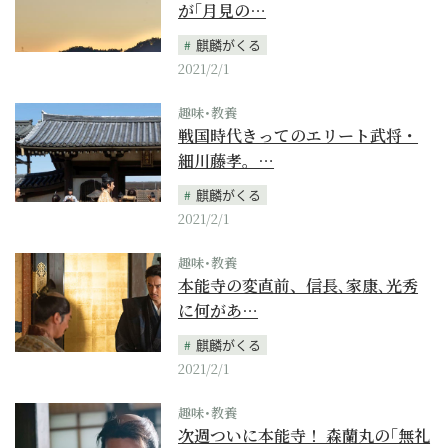
が｢月見の…
麒麟がくる
2021/2/1
趣味･教養
戦国時代きってのエリート武将・
細川藤孝。…
麒麟がくる
2021/2/1
趣味･教養
本能寺の変直前、信長､家康､光秀
に何があ…
麒麟がくる
2021/2/1
趣味･教養
次週ついに本能寺！ 森蘭丸の｢無礼