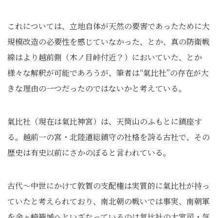
これについては、立地自体が天然の要害であったために大
規模改造の必要性を感じていなかった、とか、真の防衛戦
線はより越前側（木ノ目峠付近？）においていた、とか
様々な解釈が可能であろうが、筆者は“氣比社”の存在が大
きな理由の一つだったのではないかと考えている。
氣比社（現在は氣比神宮）は、天筒山のふもとに鎮座す
る。越前一の宮・北陸道総鎮守の社格を誇る古社で、その
歴史は有史以前にさかのぼると言われている。
古代～中世にかけて敦賀の支配権は実質的に氣比社が持っ
ていたと考えられており、南北朝の戦いでは事実、南朝軍
を金ヶ崎籠城へといざなっているのは氣比社の大宮司・気