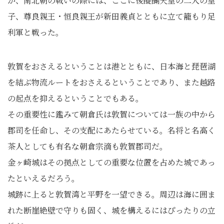
か、南北朝の戦いの際には、ここに後醍醐天皇の二人の皇
子、尊良親王・恒良親王が新田義貞とともに立て籠もり足
利軍と戦った。
敦賀をおさえるということは港とともに、日本海と琵琶湖
を結ぶ物流ルートをおさえるということであり、また越路
の起点を抑えるということでもある。
その重要性に鑑みて朝倉氏は敦賀については一族の中から
郡司を任命し、その支配にあたらせている。名将と名高く
茶人としても有名な朝倉宗滴も敦賀郡司だ。
金ヶ崎城はその拠点としての重要な位置を占めた城であっ
たといえるだろう。
城跡に上ると敦賀湾と平野を一望できる。周辺は海に囲ま
れた断崖絶壁で守りも固く、城を構えるにはぴったりの立