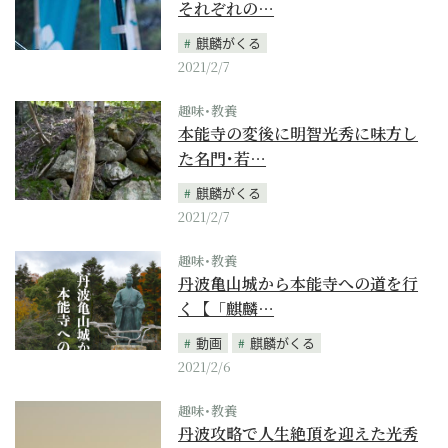
それぞれの…
麒麟がくる
2021/2/7
趣味･教養
本能寺の変後に明智光秀に味方し
た名門･若…
麒麟がくる
2021/2/7
趣味･教養
丹波亀山城から本能寺への道を行
く【「麒麟…
動画
麒麟がくる
2021/2/6
趣味･教養
丹波攻略で人生絶頂を迎えた光秀