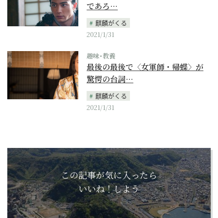
であろ…
麒麟がくる
2021/1/31
趣味･教養
最後の最後で〈女軍師・帰蝶〉が
驚愕の台詞…
麒麟がくる
2021/1/31
この記事が気に入ったら
いいね！しよう