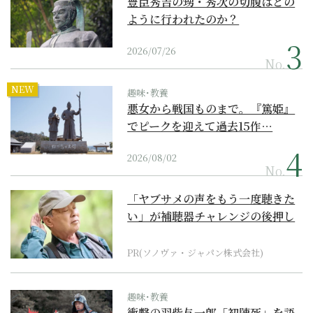
豊臣秀吉の甥・秀次の切腹はどの
ように行われたのか？
2026/07/26
No.
NEW
趣味･教養
悪女から戦国ものまで。『篤姫』
でピークを迎えて過去15作…
2026/08/02
No.
「ヤブサメの声をもう一度聴きた
い」が補聴器チャレンジの後押し
に
PR(ソノヴァ・ジャパン株式会社)
趣味･教養
衝撃の羽柴与一郎「初陣死」を語