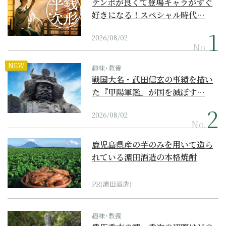
テンポが良くて登場キャラがすぐ
好きになる！スペシャル時代…
2026/08/02
No.
NEW
趣味･教養
戦国大名・武田信玄の事績を描い
た『甲陽軍鑑』が国を滅ぼす…
2026/08/02
No.
鹿児島県産の芋のみを用いて造ら
れている濵田酒造の本格焼酎
PR(濵田酒造)
趣味･教養