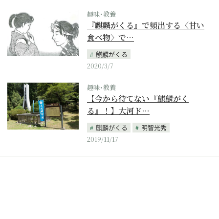
趣味･教養
『麒麟がくる』で頻出する〈甘い
食べ物〉で…
麒麟がくる
2020/3/7
趣味･教養
【今から待てない『麒麟がく
る』！】大河ド…
麒麟がくる
明智光秀
2019/11/17