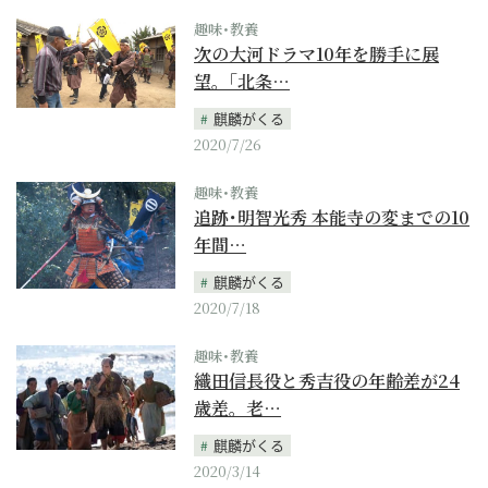
趣味･教養
次の大河ドラマ10年を勝手に展
望。｢北条…
麒麟がくる
2020/7/26
趣味･教養
追跡･明智光秀 本能寺の変までの10
年間…
麒麟がくる
2020/7/18
趣味･教養
織田信長役と秀吉役の年齢差が24
歳差。老…
麒麟がくる
2020/3/14