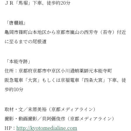
ＪＲ「馬堀」下車、徒歩約20分
「唐櫃越」
亀岡市篠町山本地区から京都市嵐山の西芳寺（苔寺）付近
に至るまでの尾根道
「本能寺跡」
住所：京都府京都市中京区小川通蛸薬師元本能寺町
阪急電車「大宮」もしくは京福電車「四条大宮」下車、徒
歩約10分
取材・文／末原美裕（京都メディアライン）
撮影・動画撮影／貝阿彌俊彦（京都メディアライン）
HP：
http://kyotomedialine.com