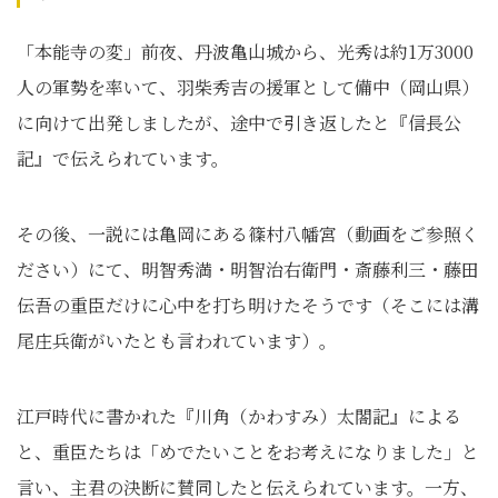
「本能寺の変」前夜、丹波亀山城から、光秀は約1万3000
人の軍勢を率いて、羽柴秀吉の援軍として備中（岡山県）
に向けて出発しましたが、途中で引き返したと『信長公
記』で伝えられています。
その後、一説には亀岡にある篠村八幡宮（動画をご参照く
ださい）にて、明智秀満・明智治右衛門・斎藤利三・藤田
伝吾の重臣だけに心中を打ち明けたそうです（そこには溝
尾庄兵衛がいたとも言われています）。
江戸時代に書かれた『川角（かわすみ）太閤記』による
と、重臣たちは「めでたいことをお考えになりました」と
言い、主君の決断に賛同したと伝えられています。一方、