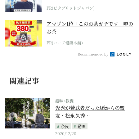
PR(ビタブリッドジャパン)
アマゾン1位「このお茶ガチです」噂の
お茶
PR(ハーブ健康本舗)
Recommended by
関連記事
趣味･教養
光秀が若武者だった頃からの盟
友・松永久秀…
奈良
動画
2020/12/20