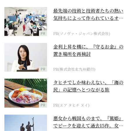
最先端の技術と技術者たちの熱い
気持ちによって作られているオー
ダーメイド補聴器
PR
PR(ソノヴァ・ジャパン株式会社)
金利上昇を機に、『守るお金』の
置き場所を再検討
PR
PR(株式会社北九州銀行)
タヒチでしか味わえない、「海の
民」の記憶へとつながる旅
PR
PR(エア タヒチ ヌイ)
悪女から戦国ものまで。『篤姫』
でピークを迎えて過去15作。女性