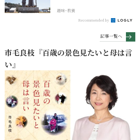
が主人公の作品を振...
趣味･教養
Recommended by
記事一覧へ
市毛良枝『百歳の景色見たいと母は言
い』