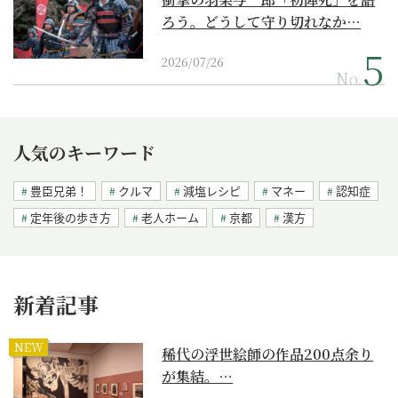
ろう。どうして守り切れなか…
2026/07/26
No.
人気のキーワード
豊臣兄弟！
クルマ
減塩レシピ
マネー
認知症
定年後の歩き方
老人ホーム
京都
漢方
新着記事
NEW
稀代の浮世絵師の作品200点余り
が集結。…