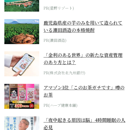
ホテル by...
PR(星野リゾート)
鹿児島県産の芋のみを用いて造られて
いる濵田酒造の本格焼酎
PR(濵田酒造)
「金利のある世界」の新たな資産管理
のあり方とは？
PR(株式会社北九州銀行)
アマゾン1位「このお茶ガチです」噂の
お茶
PR(ハーブ健康本舗)
「夜中起きる原因は脳」4時間睡眠の人
必見