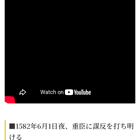
■1582年6月1日夜、重臣に謀反を打ち明
ける