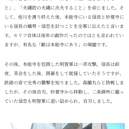
と」、「火縄銃の火縄に点火すること」を命じました。そ
して、桂川を渡り終えた後、本能寺にいる信長と妙覚寺に
いる信長の嫡男・信忠を討つことを全軍に伝えたと言いま
す。セリフ自体は後年の創作だったのではとも言われてい
ますが、有名な「敵は本能寺にあり」の場面です。
その後、本能寺を包囲した明智軍は一斉攻撃。信長は前
夜、茶会をした後、囲碁をして就寝していたそうですが、
鉄砲の音で光秀の襲撃を知りました。森蘭丸らと防戦しま
したが、その後自刃。妙覚寺から移動し、二条御所に籠っ
ていた信忠も明智軍に追い詰められ、自刃しました。