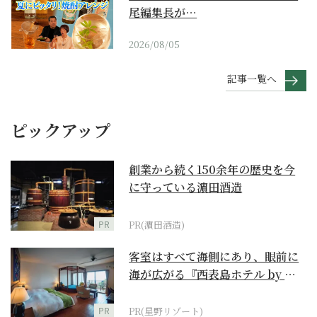
尾編集長が…
2026/08/05
記事一覧へ
ピックアップ
創業から続く150余年の歴史を今
に守っている濵田酒造
PR
PR(濵田酒造)
客室はすべて海側にあり、眼前に
海が広がる『西表島ホテル by 星
野リゾート』
PR
PR(星野リゾート)