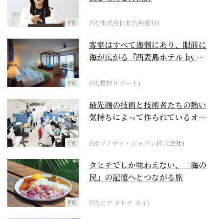
PR
PR(株式会社北九州銀行)
客室はすべて海側にあり、眼前に
海が広がる『西表島ホテル by 星
野リゾート』
PR
PR(星野リゾート)
最先端の技術と技術者たちの熱い
気持ちによって作られているオー
ダーメイド補聴器
PR
PR(ソノヴァ・ジャパン株式会社)
タヒチでしか味わえない、「海の
民」の記憶へとつながる旅
PR
PR(エア タヒチ ヌイ)