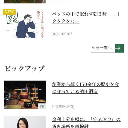
NEW
ベッドの中で眠れず朝３時……｜
クタクタな…
2026/08/07
記事一覧へ
ピックアップ
創業から続く150余年の歴史を今
に守っている濵田酒造
PR
PR(濵田酒造)
金利上昇を機に、『守るお金』の
置き場所を再検討