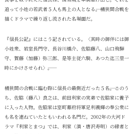
追って小姓の若武者５人も馬上の人となる――。桶狭間合戦を
描くドラマで繰り返し流された名場面だ。
『信長公記』にはこう記されている。〈其時の御伴には御
小姓衆、岩室長門守、長谷川橋介、佐脇藤八、山口飛騨
守、賀藤（加藤）弥三郎、是等主従六騎、あつた迄三里一
時にかけさせられ〉――｡
桶狭間の合戦に臨む際に信長の最側近だった５名――。このう
ち、佐脇（藤八）良之は、前田利家の実弟で佐脇家に養子
に入った人物。佐脇家は室町幕府将軍足利義輝の奉公衆に
も名を連ねていたともいわれる名門だ。2002年の大河ド
ラマ『利家とまつ』では、利家（演・唐沢寿明）の縁者と