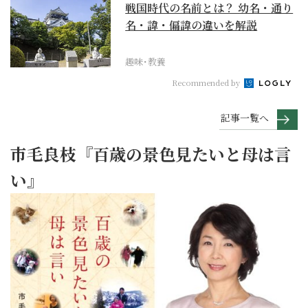
戦国時代の名前とは？ 幼名・通り
名・諱・偏諱の違いを解説
趣味･教養
Recommended by
記事一覧へ
市毛良枝『百歳の景色見たいと母は言
い』