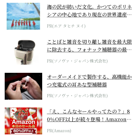
海の民が紡いだ文化。かつてのポリネ
シアの中心地であり現在の世界遺産か
らみえてくる...
PR(エア タヒチ ヌイ)
ことばと雑音を切り離し雑音を最大限
に除去する、フォナック補聴器の最上
位モデル
PR(ソノヴァ・ジャパン株式会社)
オーダーメイドで製作する、高機能か
つ充電式の耳あな型補聴器
PR(ソノヴァ・ジャパン株式会社)
「え、こんなセールやってたの？」8
0％OFF以上が続々登場！Amazonの
本気が...
PR(Amazon)