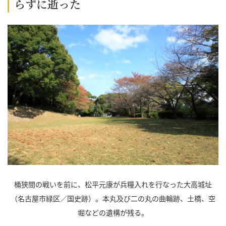
らずに逝った
桶狭間の戦いを前に、松平元康が兵糧入れを行なった大高城址
（名古屋市緑区／国史跡）。本丸及び二の丸の曲輪跡、土橋、空
堀などの遺構が残る。