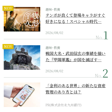
NEW
趣味･教養
テンポが良くて登場キャラがすぐ
好きになる！スペシャル時代…
2026/08/02
No.
NEW
趣味･教養
戦国大名・武田信玄の事績を描い
た『甲陽軍鑑』が国を滅ぼす…
2026/08/02
No.
「金利のある世界」の新たな資産
管理のあり方とは？
PR(株式会社北九州銀行)