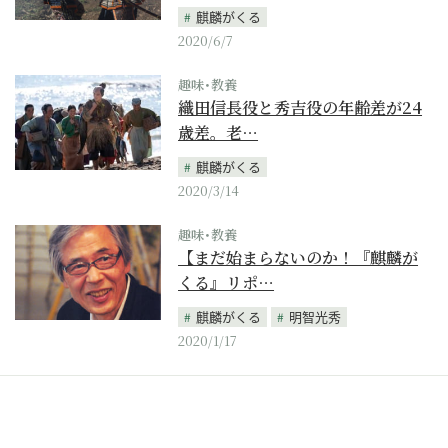
麒麟がくる
2020/6/7
趣味･教養
織田信長役と秀吉役の年齢差が24
歳差。老…
麒麟がくる
2020/3/14
趣味･教養
【まだ始まらないのか！『麒麟が
くる』リポ…
麒麟がくる
明智光秀
2020/1/17