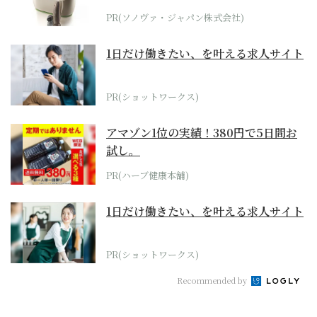
位モデル
PR(ソノヴァ・ジャパン株式会社)
1日だけ働きたい、を叶える求人サイト
PR(ショットワークス)
アマゾン1位の実績！380円で5日間お
試し。
PR(ハーブ健康本舗)
1日だけ働きたい、を叶える求人サイト
PR(ショットワークス)
Recommended by