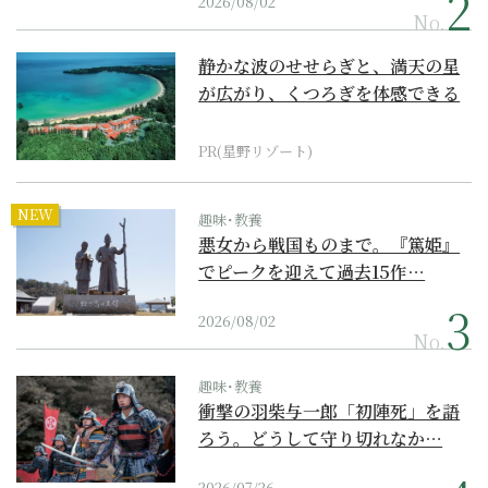
2026/08/02
No.
静かな波のせせらぎと、満天の星
が広がり、くつろぎを体感できる
『西表島ホテル by...
PR(星野リゾート)
NEW
趣味･教養
悪女から戦国ものまで。『篤姫』
でピークを迎えて過去15作…
2026/08/02
No.
趣味･教養
衝撃の羽柴与一郎「初陣死」を語
ろう。どうして守り切れなか…
2026/07/26