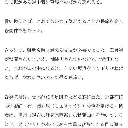
まで裾がある道中着に草履なのだから恐れ入る。
言い換えれば、これぐらいの元気があることが長旅を楽し
む要件でもあった。
さらには、難所も乗り越える覚悟が必要であった。五街道
が整備されたといえ、舗装もされていなければ街灯もな
い。これが山の中になると、きつい坂道を上り下りせねば
ならず、樹木が生い茂って昼なお暗い。
谷釜教授は、松尾芭蕉の足跡をたどる旅に出た、京都在住
の俳諧師・有井諸九尼（しょきゅうに）の例を挙げる。彼
女は、遠州（現在の静岡県西部）の秋葉山中を歩いている
とき、蛭（ひる）が木の枝から大量に落ちてくる目に遭っ