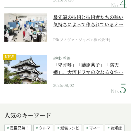
No.
最先端の技術と技術者たちの熱い
気持ちによって作られているオー
ダーメイド補聴器
PR(ソノヴァ・ジャパン株式会社)
NEW
趣味･教養
「卑弥呼」「藤原薬子」「満天
姫」。大河ドラマの次なる女性…
2026/08/02
No.
人気のキーワード
豊臣兄弟！
クルマ
減塩レシピ
マネー
認知症