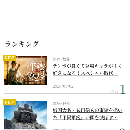
ランキング
NEW
趣味･教養
テンポが良くて登場キャラがすぐ
好きになる！スペシャル時代…
2026/08/02
No.
NEW
趣味･教養
戦国大名・武田信玄の事績を描い
た『甲陽軍鑑』が国を滅ぼす…