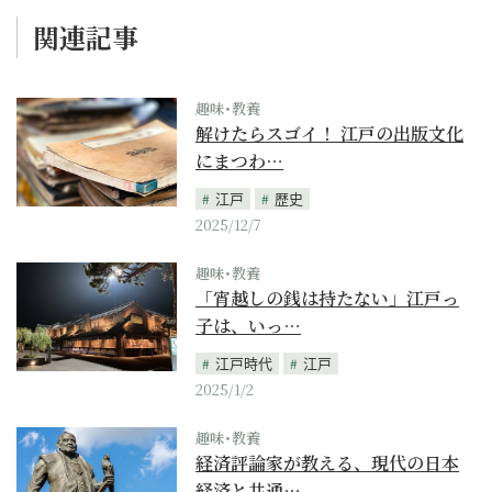
関連記事
趣味･教養
解けたらスゴイ！ 江戸の出版文化
にまつわ…
江戸
歴史
2025/12/7
趣味･教養
「宵越しの銭は持たない」江戸っ
子は、いっ…
江戸時代
江戸
2025/1/2
趣味･教養
経済評論家が教える、現代の日本
経済と共通…