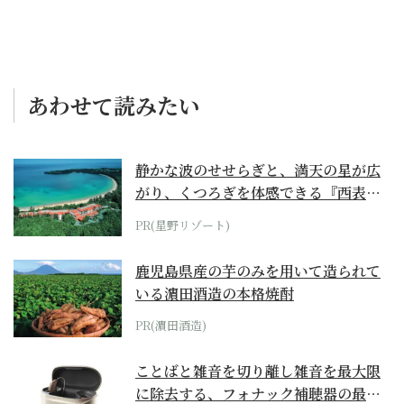
あわせて読みたい
静かな波のせせらぎと、満天の星が広
がり、くつろぎを体感できる『西表島
ホテル by...
PR(星野リゾート)
鹿児島県産の芋のみを用いて造られて
いる濵田酒造の本格焼酎
PR(濵田酒造)
ことばと雑音を切り離し雑音を最大限
に除去する、フォナック補聴器の最上