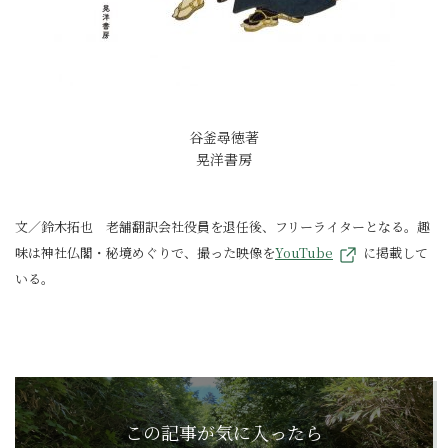
谷釜尋徳著
晃洋書房
文／鈴木拓也 老舗翻訳会社役員を退任後、フリーライターとなる。趣
味は神社仏閣・秘境めぐりで、撮った映像を
YouTube
に掲載して
いる。
この記事が気に入ったら