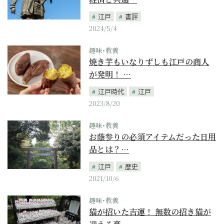
江戸
書評
2024/5/4
趣味･教養
焼き芋もいなりずしも江戸の商人
が発明！ …
江戸時代
江戸
2023/8/20
趣味･教養
お蔭参りの必須アイテムだった日用
品とは？…
江戸
歴史
2021/10/6
趣味･教養
猫が招いた吉運！ 無数の招き猫が