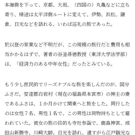
本海側を下って、京都、大坂、（四国の）丸亀などに立ち
寄り、帰途は太平洋側ルートに変えて、伊勢、浜松、鎌
倉、日光などを訪れる、いわば巡礼の旅であった。
於以登の家業など不明だが、この規模の旅行だと費用も相
当かかるはずで、著者の谷釜尋徳教授（東洋大学法学部）
は、「経済力のある中年女性」だったとみている。
もう少し庶民的でリーズナブルな旅を楽しんだのが、国分
ふさだ。安達郡白岩村（現在の福島県本宮市）の神主の妻
であるふさは、１か月かけて関東へと旅をした。同行した
のは女性７名、男性１名で、この男性は荷物持ちとして雇
われていた。彼女の旅の目的も寺社参詣で、鹿島神宮、成
田山新勝寺、川崎大師、日光を訪れ、道すがら江戸観光な