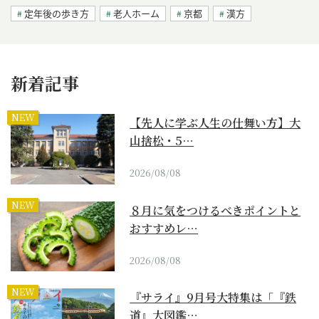
定年後の歩き方
老人ホーム
京都
漢方
新着記事
NEW
【先人に学ぶ人生の仕舞い方】大
山捨松・5…
2026/08/08
NEW
８月に気をつけるべきポイントと
おすすめレ…
2026/08/08
NEW
『サライ』9月号大特集は「『鉄
道』大図鑑…