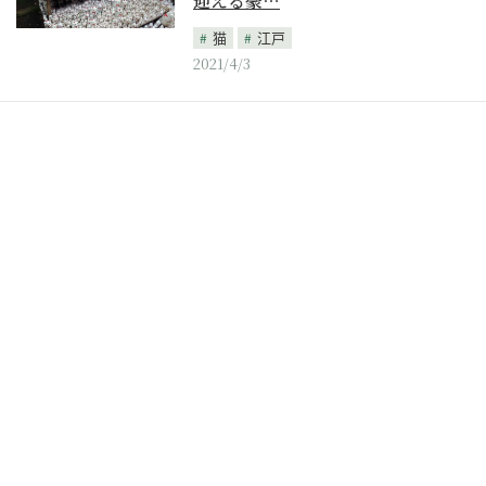
迎える豪…
猫
江戸
2021/4/3