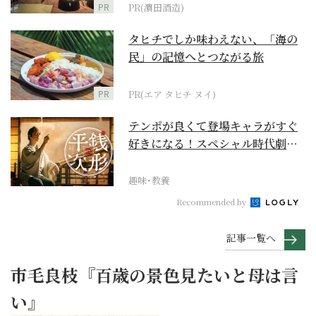
PR
PR(濵田酒造)
タヒチでしか味わえない、「海の
民」の記憶へとつながる旅
PR
PR(エア タヒチ ヌイ)
テンポが良くて登場キャラがすぐ
好きになる！スペシャル時代劇
『銭形平次』に２作目は...
趣味･教養
Recommended by
記事一覧へ
市毛良枝『百歳の景色見たいと母は言
い』