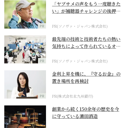
「ヤブサメの声をもう一度聴きた
い」が補聴器チャレンジの後押し
に
PR
PR(ソノヴァ・ジャパン株式会社)
最先端の技術と技術者たちの熱い
気持ちによって作られているオー
ダーメイド補聴器
PR
PR(ソノヴァ・ジャパン株式会社)
金利上昇を機に、『守るお金』の
置き場所を再検討
PR
PR(株式会社北九州銀行)
創業から続く150余年の歴史を今
に守っている濵田酒造