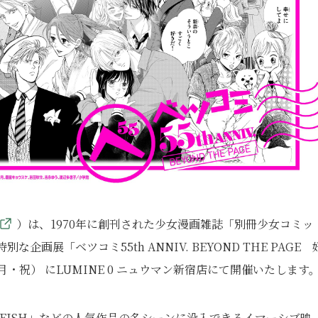
）は、1970年に創刊された少女漫画雑誌「別冊少女コミッ
画展「ベツコミ55th ANNIV. BEYOND THE PAGE 
月・祝） にLUMINE 0 ニュウマン新宿店にて開催いたします
A FISH」などの人気作品の名シーンに没入できるイマーシブ映