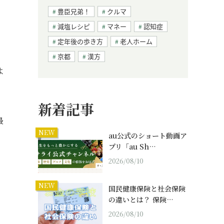
豊臣兄弟！
クルマ
減塩レシピ
マネー
認知症
定年後の歩き方
老人ホーム
京都
漢方
よ
新着記事
最
NEW
au公式のショート動画ア
プリ「au Sh…
2026/08/10
NEW
国民健康保険と社会保険
の違いとは？ 保険…
2026/08/10