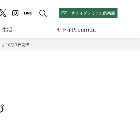
サライプレミアム倶楽部
生活
サライPremium
き。」10月３日開催！
づ