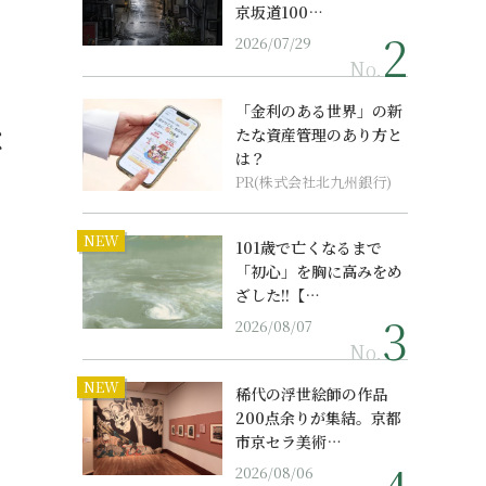
京坂道100…
2026/07/29
No.
「金利のある世界」の新
な
たな資産管理のあり方と
は？
PR(株式会社北九州銀行)
NEW
101歳で亡くなるまで
「初心」を胸に高みをめ
ざした!!【…
2026/08/07
No.
NEW
稀代の浮世絵師の作品
200点余りが集結。京都
市京セラ美術…
2026/08/06