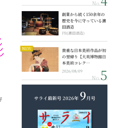
No.
創業から続く150余年の
歴史を今に守っている濵
田酒造
PR(濵田酒造)
NEW
貴重な日本美術作品が初
の里帰り【大英博物館日
本美術コレク…
2026/08/09
No.
9
サライ最新号
2026年
月号
好
。