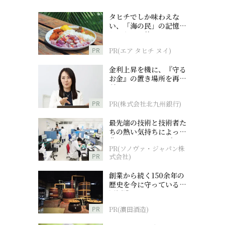
タヒチでしか味わえな
い、「海の民」の記憶へ
とつながる旅
PR
PR(エア タヒチ ヌイ)
金利上昇を機に、『守る
お金』の置き場所を再検
討
PR
PR(株式会社北九州銀行)
最先端の技術と技術者た
ちの熱い気持ちによって
作られているオーダーメ
PR(ソノヴァ・ジャパン株
イド補聴器
PR
式会社)
創業から続く150余年の
歴史を今に守っている濵
田酒造
PR
PR(濵田酒造)