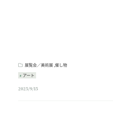
Loaded
:
/
Unmute
4.81%
展覧会／美術展
催し物
アート
2025/9/15