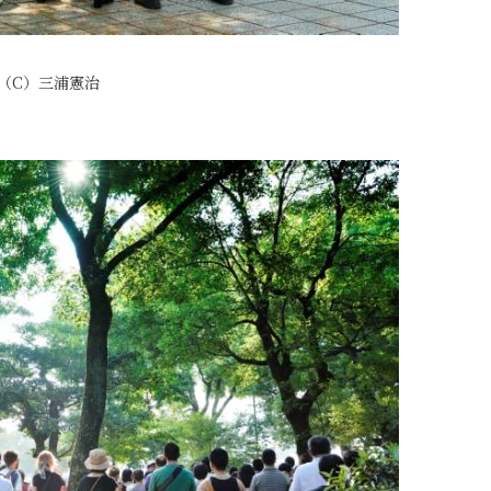
（C）三浦憲治