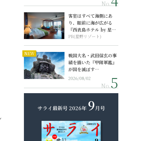
No.
客室はすべて海側にあ
り、眼前に海が広がる
『西表島ホテル by 星野
リゾート』
PR(星野リゾート)
NEW
戦国大名・武田信玄の事
績を描いた『甲陽軍鑑』
が国を滅ぼす…
2026/08/02
No.
9
サライ最新号
2026年
月号
シ