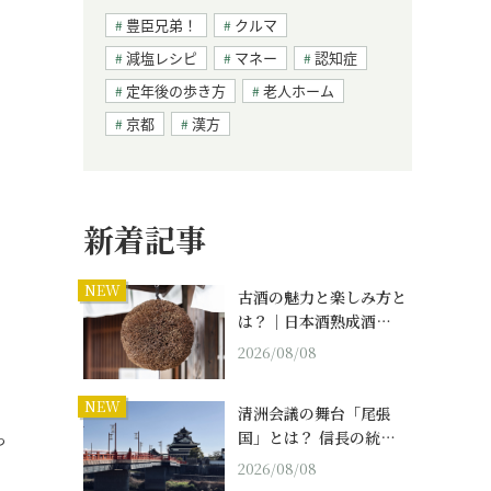
豊臣兄弟！
クルマ
減塩レシピ
マネー
認知症
定年後の歩き方
老人ホーム
京都
漢方
新着記事
NEW
古酒の魅力と楽しみ方と
は？｜日本酒熟成酒…
2026/08/08
NEW
清洲会議の舞台「尾張
っ
国」とは？ 信長の統…
2026/08/08