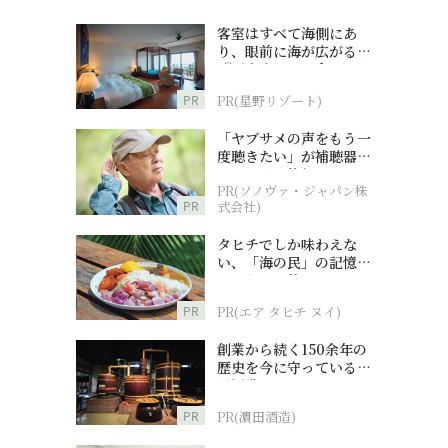
客室はすべて海側にあ
り、眼前に海が広がる
『西表島ホテル by 星野
リゾート』
PR
PR(星野リゾート)
「ヤブサメの声をもう一
度聴きたい」が補聴器チ
ャレンジの後押しに
PR(ソノヴァ・ジャパン株
PR
式会社)
タヒチでしか味わえな
い、「海の民」の記憶へ
とつながる旅
PR
PR(エア タヒチ ヌイ)
創業から続く150余年の
歴史を今に守っている濵
田酒造
PR
PR(濵田酒造)