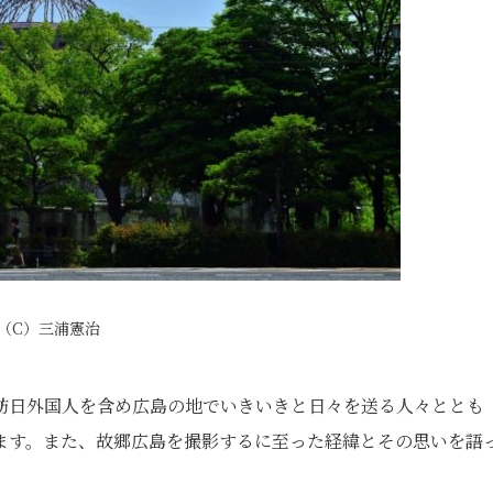
（C）三浦憲治
訪日外国⼈を含め広島の地でいきいきと日々を送る⼈々ととも
います。また、故郷広島を撮影するに至った経緯とその思いを語