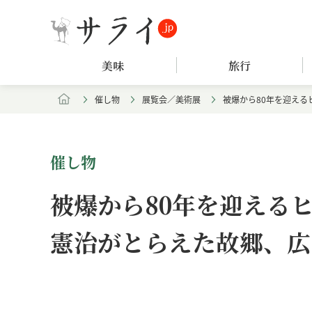
美味
旅行
催し物
展覧会／美術展
被爆から80年を迎える
催し物
被爆から80年を迎える
憲治がとらえた故郷、広
Loaded
:
/
Unmute
5.15%