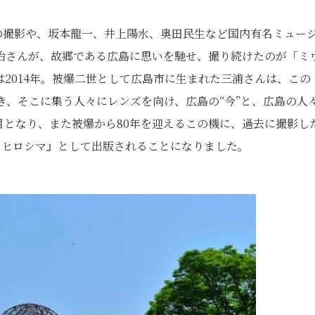
の撮影や、坂本龍一、井上陽水、奥田民生など国内有名ミュー
治さんが、故郷である広島に思いを馳せ、撮り続けたのが「ミ
2014年。被爆二世として広島市に生まれた三浦さんは、この
き、そこに集う人々にレンズを向け、広島の“今”と、広島の人
年⽬となり、また被爆から80年を迎えるこの機に、過去に撮影し
ラヒロシマ』として出版されることになりました。