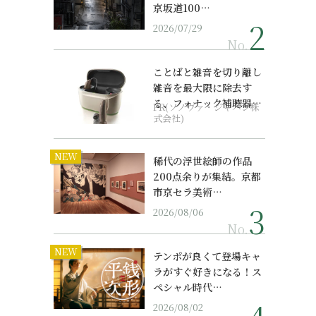
京坂道100…
2026/07/29
No.
ことばと雑音を切り離し
雑音を最大限に除去す
る、フォナック補聴器の
PR(ソノヴァ・ジャパン株
最上位モデル
式会社)
NEW
稀代の浮世絵師の作品
200点余りが集結。京都
市京セラ美術…
2026/08/06
No.
NEW
テンポが良くて登場キャ
ラがすぐ好きになる！ス
ペシャル時代…
2026/08/02