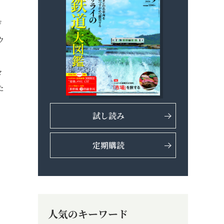
ジ
ウ
々
た
試し読み
定期購読
人気のキーワード