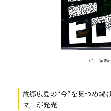
（C）三浦憲治（C
故郷広島の“今”を見つめ続
マ』が発売