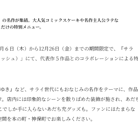
2』の名作が集結。大人気コミックスケーキや名作主人公ラテな
こだけの特別メニュー。
1月６日（木）から12月26日（金）までの期間限定で、『サラ
フェ リッシュ）」にて、代表作５作品とのコラボレーションによる
みゆき』など、サライ世代にもおなじみの名作をテーマに、作
す。店内には印象的なシーンを散りばめた装飾が施され、あだ
こでしか手に入らないあだち充グッズも。ファンにはたまらな
空間を本の町・神保町でお楽しみください。