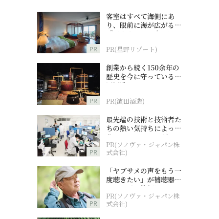
客室はすべて海側にあ
り、眼前に海が広がる
『西表島ホテル by 星野
リゾート』
PR
PR(星野リゾート)
創業から続く150余年の
歴史を今に守っている濵
田酒造
PR
PR(濵田酒造)
最先端の技術と技術者た
ちの熱い気持ちによって
作られているオーダーメ
PR(ソノヴァ・ジャパン株
イド補聴器
PR
式会社)
「ヤブサメの声をもう一
度聴きたい」が補聴器チ
ャレンジの後押しに
PR(ソノヴァ・ジャパン株
PR
式会社)