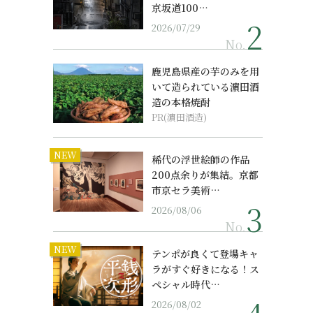
京坂道100…
2026/07/29
No.
鹿児島県産の芋のみを用
いて造られている濵田酒
造の本格焼酎
PR(濵田酒造)
NEW
稀代の浮世絵師の作品
200点余りが集結。京都
市京セラ美術…
2026/08/06
No.
NEW
テンポが良くて登場キャ
ラがすぐ好きになる！ス
ペシャル時代…
2026/08/02