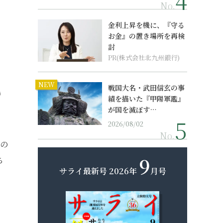
No.
金利上昇を機に、『守る
お金』の置き場所を再検
討
PR(株式会社北九州銀行)
NEW
戦国大名・武田信玄の事
特
績を描いた『甲陽軍鑑』
が国を滅ぼす…
2026/08/02
No.
品の
9
ち
サライ最新号
2026年
月号