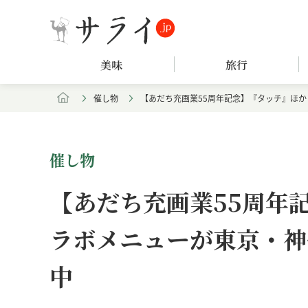
美味
旅行
催し物
【あだち充画業55周年記念】『タッチ』ほか５
催し物
【あだち充画業55周年
ラボメニューが東京・神保町
中