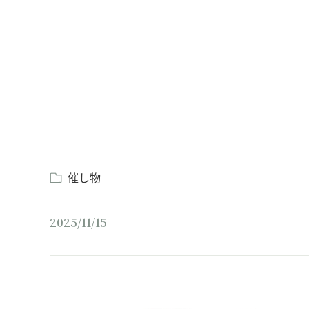
Loaded
:
/
Unmute
8.25%
催し物
2025/11/15