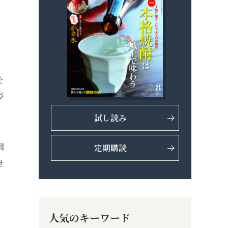
を
づ
試し読み
国
定期購読
せ
人気のキーワード