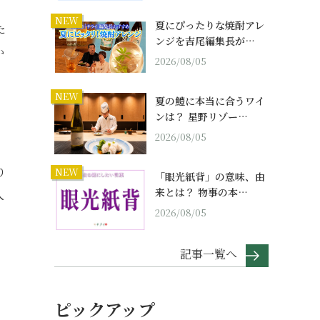
NEW
夏にぴったりな焼酎アレ
た
ンジを吉尾編集長が…
か
2026/08/05
NEW
夏の鱧に本当に合うワイ
ンは？ 星野リゾー…
2026/08/05
り
NEW
「眼光紙背」の意味、由
来とは？ 物事の本…
人
2026/08/05
記事一覧へ
ピックアップ