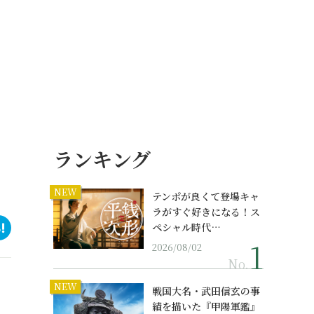
ランキング
NEW
テンポが良くて登場キャ
ラがすぐ好きになる！ス
ペシャル時代…
2026/08/02
No.
NEW
戦国大名・武田信玄の事
績を描いた『甲陽軍鑑』