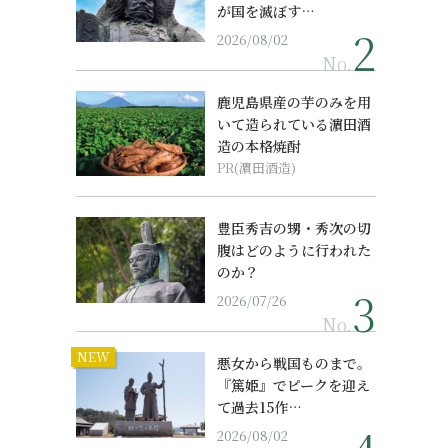
が国を滅ぼす…
2026/08/02
No.
鹿児島県産の芋のみを用
いて造られている濵田酒
造の本格焼酎
PR(濵田酒造)
豊臣秀吉の甥・秀次の切
腹はどのように行われた
のか？
2026/07/26
No.
NEW
悪女から戦国ものまで。
『篤姫』でピークを迎え
て過去15作…
2026/08/02