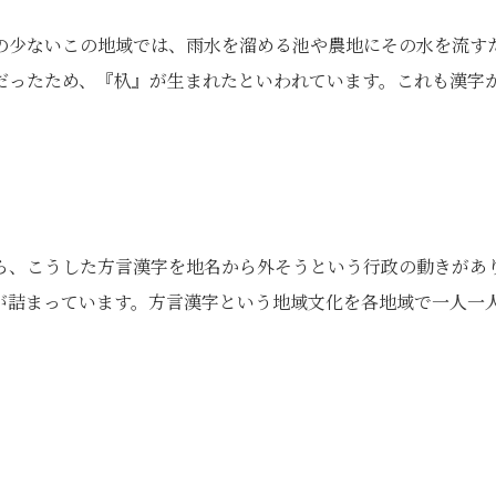
の少ないこの地域では、雨水を溜める池や農地にその水を流す
だったため、『杁』が生まれたといわれています。これも漢字
ら、こうした方言漢字を地名から外そうという行政の動きがあ
が詰まっています。方言漢字という地域文化を各地域で一人一