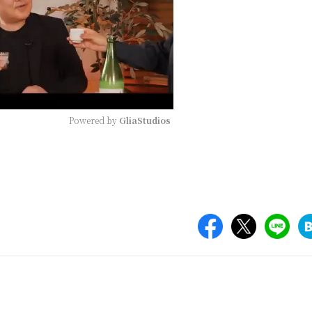
Powered by 
GliaStudios
Mute