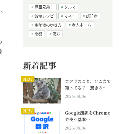
豊臣兄弟！
クルマ
い
減塩レシピ
マネー
認知症
定年後の歩き方
老人ホーム
京都
漢方
つ
着
新着記事
NEW
コアラのこと、どこまで
知ってる？ 驚きの…
2026/08/06
NEW
Google翻訳をChrome
で使う基本…
2026/08/06