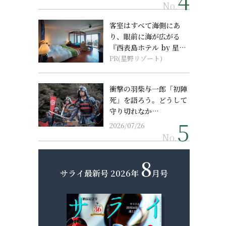
No.
客室はすべて海側にあ
り、眼前に海が広がる
『西表島ホテル by 星野
リゾート』
PR(星野リゾート)
衝撃の羽柴与一郎「初陣
死」を語ろう。どうして
守り切れなか…
2026/07/26
No.
8
サライ最新号
2026年
月号