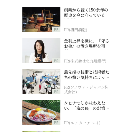
創業から続く150余年の
歴史を今に守っている濵
田酒造
PR
PR(濵田酒造)
金利上昇を機に、『守る
お金』の置き場所を再検
討
PR
PR(株式会社北九州銀行)
最先端の技術と技術者た
ちの熱い気持ちによって
作られているオーダーメ
PR(ソノヴァ・ジャパン株
イド補聴器
PR
式会社)
タヒチでしか味わえな
い、「海の民」の記憶へ
とつながる旅
PR
PR(エア タヒチ ヌイ)