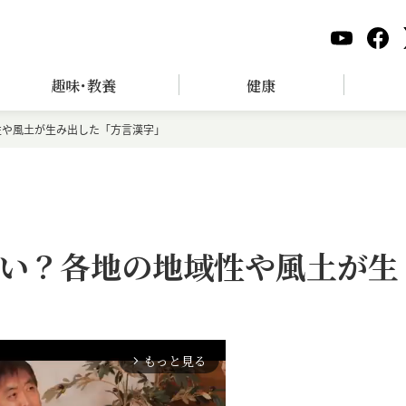
趣味･教養
健康
性や風土が生み出した「方言漢字」
い？各地の地域性や風土が生
もっと見る
arrow_forward_ios