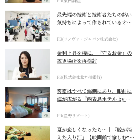
PR
PR(濵田酒造)
最先端の技術と技術者たちの熱い
気持ちによって作られているオー
ダーメイド補聴器
PR
PR(ソノヴァ・ジャパン株式会社)
金利上昇を機に、『守るお金』の
置き場所を再検討
PR
PR(株式会社北九州銀行)
客室はすべて海側にあり、眼前に
海が広がる『西表島ホテル by 星
野リゾート』
PR
PR(星野リゾート)
夏が恋しくなったら…｜『鯨が消
えた入り江』【映画館で愉しむ‟ご