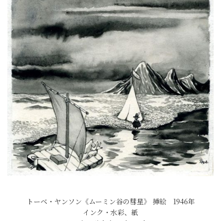
トーベ・ヤンソン《ムーミン谷の彗星》 挿絵 1946年
インク・水彩、紙