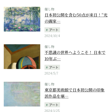
催し物
日本初公開を含む50点が来日！“光
の画家…
アート
2024/10/4
催し物
不思議の世界へようこそ！ 日本で
10年ぶ…
アート
2024/5/7
催し物
東京都美術館で日本初公開の印象
派作品を堪…
アート
2024/1/25