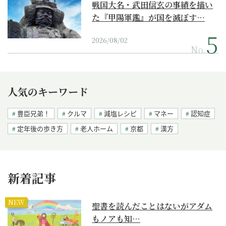
戦国大名・武田信玄の事績を描い
た『甲陽軍鑑』が国を滅ぼす…
2026/08/02
No.
人気のキーワード
豊臣兄弟！
クルマ
減塩レシピ
マネー
認知症
定年後の歩き方
老人ホーム
京都
漢方
新着記事
NEW
聖書を読んだことはないがアダム
もノアも知…