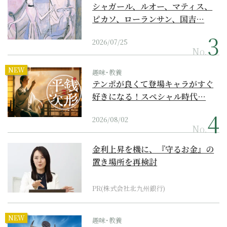
シャガール、ルオー、マティス、
ピカソ、ローランサン、国吉…
2026/07/25
No.
NEW
趣味･教養
テンポが良くて登場キャラがすぐ
好きになる！スペシャル時代…
2026/08/02
No.
金利上昇を機に、『守るお金』の
置き場所を再検討
PR(株式会社北九州銀行)
NEW
趣味･教養