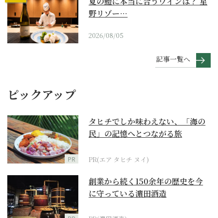
夏の鱧に本当に合うワインは？ 星
野リゾー…
2026/08/05
記事一覧へ
ピックアップ
タヒチでしか味わえない、「海の
民」の記憶へとつながる旅
PR
PR(エア タヒチ ヌイ)
創業から続く150余年の歴史を今
に守っている濵田酒造