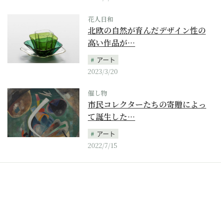
花人日和
北欧の自然が育んだデザイン性の
高い作品が…
アート
2023/3/20
催し物
市民コレクターたちの寄贈によっ
て誕生した…
アート
2022/7/15