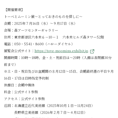
【開催要項】
トーベとムーミン展～とっておきのものを探しに～
会期：2025年７月16日（水）～９月17日（水）
会場：森アーツセンターギャラリー
住所：東京都港区六本木６－10－１ 六本木ヒルズ森タワー52階
電話：050・5541・8600（ハローダイヤル）
展覧会公式サイト：
https://tove-moomins.exhibit.jp
開館時間：10時～18時、金・土・祝前日は～20時（入館は各閉館30分
前まで）
※土・日・祝日及びお盆期間の８月12日～15日、会期最終週の平日９月
16日・17日は日時指定予約制
休館日：会期中無休
料金：公式サイト参照
アクセス：公式サイト参照
巡回：北海道立近代美術館（2025年10月１日～11月24日）
長野県立美術館（2026年２月７日～４月12日）