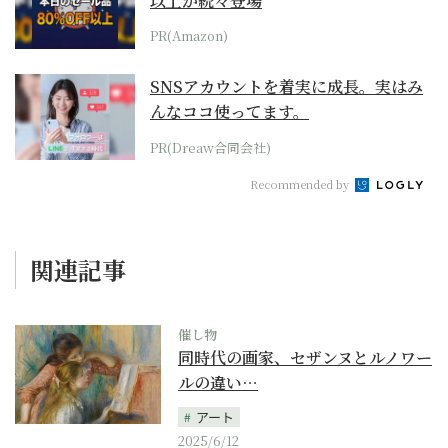
以上が続々登場
PR(Amazon)
SNSアカウントを着実に成長。実はみ
んなココ使ってます。
PR(Dreaw合同会社)
Recommended by
関連記事
催し物
同時代の画家、セザンヌとルノワー
ルの違い…
アート
2025/6/12