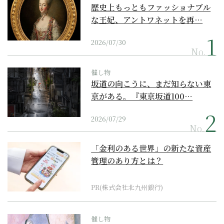
歴史上もっともファッショナブル
な王妃、アントワネットを再…
2026/07/30
No.
催し物
坂道の向こうに、まだ知らない東
京がある。『東京坂道100…
2026/07/29
No.
「金利のある世界」の新たな資産
管理のあり方とは？
PR(株式会社北九州銀行)
催し物