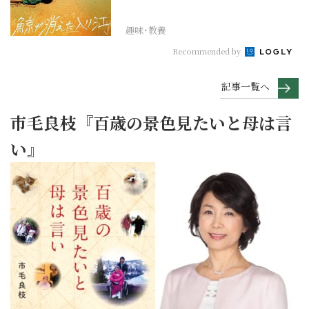
褒美映画”】
趣味･教養
Recommended by
記事一覧へ
市毛良枝『百歳の景色見たいと母は言
い』