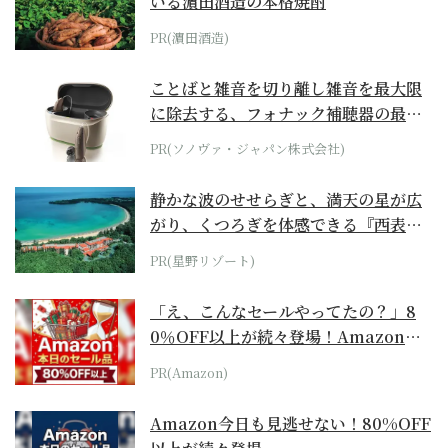
いる濵田酒造の本格焼酎
PR(濵田酒造)
ことばと雑音を切り離し雑音を最大限
に除去する、フォナック補聴器の最上
位モデル
PR(ソノヴァ・ジャパン株式会社)
静かな波のせせらぎと、満天の星が広
がり、くつろぎを体感できる『西表島
ホテル by...
PR(星野リゾート)
「え、こんなセールやってたの？」8
0％OFF以上が続々登場！Amazonの
本気が...
PR(Amazon)
Amazon今日も見逃せない！80%OFF