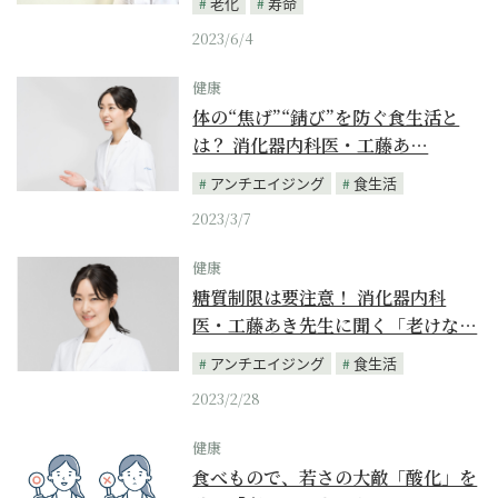
老化
寿命
2023/6/4
健康
体の“焦げ”“錆び”を防ぐ食生活と
は？ 消化器内科医・工藤あ…
アンチエイジング
食生活
2023/3/7
健康
糖質制限は要注意！ 消化器内科
医・工藤あき先生に聞く「老けな…
アンチエイジング
食生活
2023/2/28
健康
食べもので、若さの大敵「酸化」を