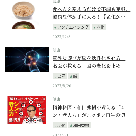
健康
食べ方を変えるだけで不調も克服、
健康な体が手に入る！【老化が…
アンチエイジング
老化
2023/12/3
健康
意外な遊びが脳を活性化させる！
名医が教える「脳の老化を止め…
書評
脳
2023/8/20
健康
精神科医・和田秀樹が考える「シ
ン・老人力」がニッポン再生の切…
老化
和田秀樹
2023/7/15