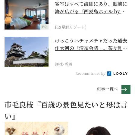
客室はすべて海側にあり、眼前に
海が広がる『西表島ホテル by 星
野リゾート』
PR
PR(星野リゾート)
けっこうハチャメチャだった過去
作大河の「清須会議」。茶々乱
入、お市が三法師と登場...
趣味･教養
Recommended by
記事一覧へ
市毛良枝『百歳の景色見たいと母は言
い』