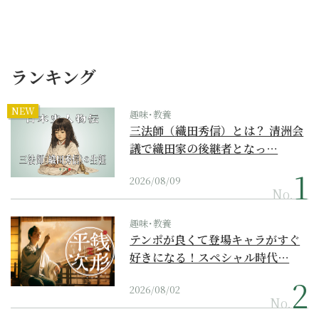
ランキング
NEW
趣味･教養
三法師（織田秀信）とは？ 清洲会
議で織田家の後継者となっ…
2026/08/09
No.
趣味･教養
テンポが良くて登場キャラがすぐ
好きになる！スペシャル時代…
2026/08/02
No.