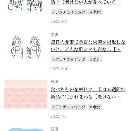
防ぐ【老けない人が食べている…
アンチエイジング
老化
2022/9/17
健康
毎日の食事で良質な栄養を摂取しな
いと、どんな肌ケアも台なし【…
アンチエイジング
老化
2022/9/10
健康
食べたものを材料に、肌は６週間で
新品に生まれ変わる【老けない…
アンチエイジング
老化
2022/9/3
健康