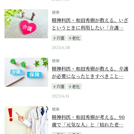
健康
精神科医・和田秀樹が教える、いざ
というときに利用したい「介護…
介護
老化
2023/6/18
健康
精神科医・和田秀樹が教える、介護
が必要になったときすべきこと…
介護
老化
2023/6/11
健康
精神科医・和田秀樹が考える、90
歳で「元気な人」と「枯れた老…