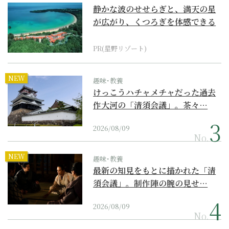
静かな波のせせらぎと、満天の星
が広がり、くつろぎを体感できる
『西表島ホテル by...
PR(星野リゾート)
NEW
趣味･教養
けっこうハチャメチャだった過去
作大河の「清須会議」。茶々…
2026/08/09
No.
NEW
趣味･教養
最新の知見をもとに描かれた「清
須会議」。制作陣の腕の見せ…
2026/08/09
No.