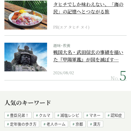
タヒチでしか味わえない、「海の
民」の記憶へとつながる旅
PR(エア タヒチ ヌイ)
趣味･教養
戦国大名・武田信玄の事績を描い
た『甲陽軍鑑』が国を滅ぼす…
2026/08/02
No.
人気のキーワード
豊臣兄弟！
クルマ
減塩レシピ
マネー
認知症
定年後の歩き方
老人ホーム
京都
漢方