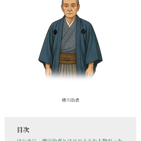
徳川治貞
目次
はじめに－徳川治貞とはどのような人物だった