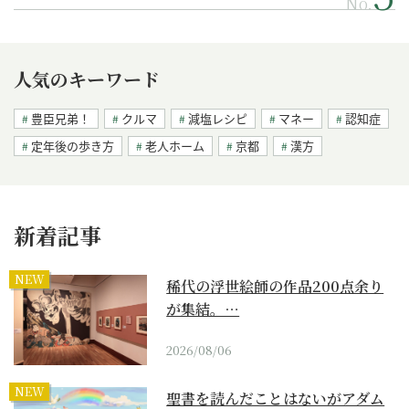
No.
人気のキーワード
豊臣兄弟！
クルマ
減塩レシピ
マネー
認知症
定年後の歩き方
老人ホーム
京都
漢方
新着記事
NEW
稀代の浮世絵師の作品200点余り
が集結。…
2026/08/06
NEW
聖書を読んだことはないがアダム