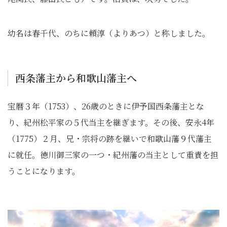
幼名は春千代、のちに頼淳（よりあつ）と称しました。
西条藩主から和歌山藩主へ
宝暦３年（1753）、26歳のときに伊予国西条藩主とな
り、紀州松平家の５代当主を継ぎます。その後、安永4年
（1775）２月、兄・宗将の跡を継いで和歌山藩９代藩主
に就任。徳川御三家の一つ・紀州藩の当主として重責を担
うことになります。