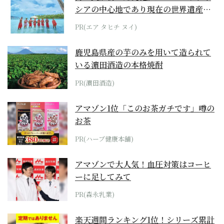
シアの中心地であり現在の世界遺産か
らみえてくる...
PR(エア タヒチ ヌイ)
鹿児島県産の芋のみを用いて造られて
いる濵田酒造の本格焼酎
PR(濵田酒造)
アマゾン1位「このお茶ガチです」噂の
お茶
PR(ハーブ健康本舗)
アマゾンで大人気！血圧対策はコーヒ
ーに足してみて
PR(森永乳業)
楽天週間ランキング1位！シリーズ累計