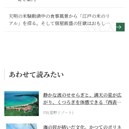
天明の米騒動渦中の食事風景から「江戸の米のリ
アル」を探る。そして宿屋飯盛の狂歌はおもしろ
い？【べらぼう～蔦重栄華乃夢噺～ 満喫リポー
ト】26
あわせて読みたい
静かな波のせせらぎと、満天の星が広
がり、くつろぎを体感できる『西表島
ホテル by...
PR(星野リゾート)
海の民が紡いだ文化。かつてのポリネ