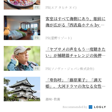
PR
PR(エア タヒチ ヌイ)
客室はすべて海側にあり、眼前に
海が広がる『西表島ホテル by 星
野リゾート』
PR
PR(星野リゾート)
「ヤブサメの声をもう一度聴きた
い」が補聴器チャレンジの後押し
に
PR
PR(ソノヴァ・ジャパン株式会社)
「卑弥呼」「藤原薬子」「満天
姫」。大河ドラマの次なる女性主
人公を勝手に考察【豊臣...
趣味･教養
Recommended by