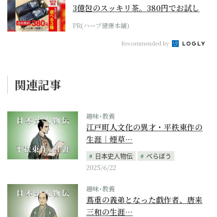
3億包のスッキリ茶。380円でお試し
PR(ハーブ健康本舗)
Recommended by
関連記事
趣味･教養
江戸町人文化の異才・平秩東作の
生涯｜煙草…
日本史人物伝
べらぼう
2025/6/22
趣味･教養
蔦重の義弟となった戯作者、唐来
三和の生涯…