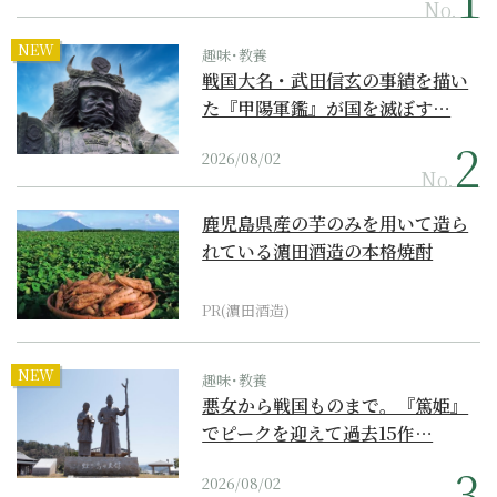
No.
NEW
趣味･教養
戦国大名・武田信玄の事績を描い
た『甲陽軍鑑』が国を滅ぼす…
2026/08/02
No.
鹿児島県産の芋のみを用いて造ら
れている濵田酒造の本格焼酎
PR(濵田酒造)
NEW
趣味･教養
悪女から戦国ものまで。『篤姫』
でピークを迎えて過去15作…
2026/08/02