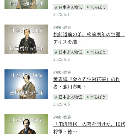
日本史人物伝
べらぼう
2025/6/14
趣味･教養
松前道廣の弟、松前廣年の生涯｜
アイヌを描…
日本史人物伝
べらぼう
2025/6/8
趣味･教養
黄表紙『金々先生栄花夢』の作
者・恋川春町…
日本史人物伝
べらぼう
2025/4/5
趣味･教養
「田沼時代」の幕を開けた、10代
将軍・徳…