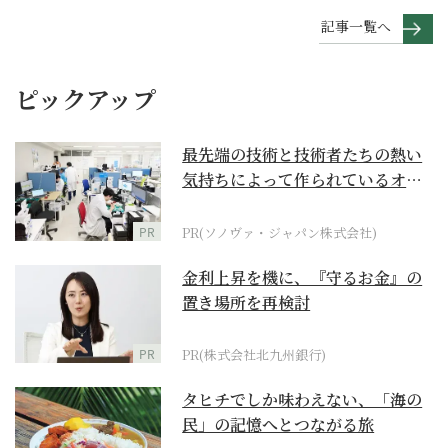
記事一覧へ
ピックアップ
最先端の技術と技術者たちの熱い
気持ちによって作られているオー
ダーメイド補聴器
PR
PR(ソノヴァ・ジャパン株式会社)
金利上昇を機に、『守るお金』の
置き場所を再検討
PR
PR(株式会社北九州銀行)
タヒチでしか味わえない、「海の
民」の記憶へとつながる旅