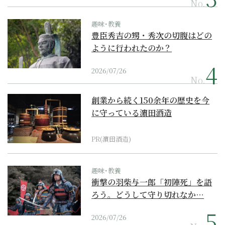
No.
趣味･教養
豊臣秀吉の甥・秀次の切腹はどの
ように行われたのか？
2026/07/26
No.
創業から続く150余年の歴史を今
に守っている濵田酒造
PR(濵田酒造)
趣味･教養
衝撃の羽柴与一郎「初陣死」を語
ろう。どうして守り切れなか…
2026/07/26