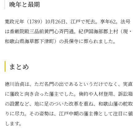
晩年と最期
寛政元年（1789）10月26日、江戸で死去。享年62。法号
は香厳院殿三品前黄門心斉円通。紀伊国海部郡上村（現・
和歌山県海草郡下津町）の長保寺に葬られました。
まとめ
徳川治貞は、ただ名門の出であるというだけでなく、実直
に藩政と向き合った藩主でした。倹約や人材登用、訴訟箱
の設置など、地に足のついた改革を重ね、和歌山藩の舵取
りに尽力。その姿勢は、江戸中期の藩主像として注目に値
します。