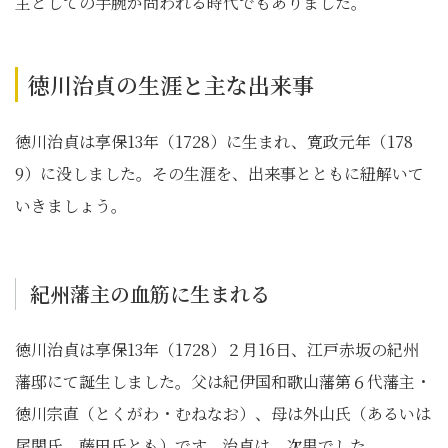
主としての手腕が問われる時代でもありました。
徳川治貞の生涯と主な出来事
徳川治貞は享保13年（1728）に生まれ、寛政元年（178
9）に没しました。その生涯を、出来事とともに紐解いて
いきましょう。
紀州藩主の血筋に生まれる
徳川治貞は享保13年（1728）２月16日、江戸赤坂の紀州
藩邸にて誕生しました。父は紀伊国和歌山藩第６代藩主・
徳川宗直（とくがわ・むねなお）、母は外山氏（あるいは
尾関氏、藤田氏とも）です。治貞は、次男でした。