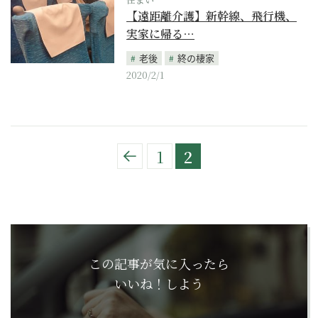
【遠距離介護】新幹線、飛行機、
実家に帰る…
老後
終の棲家
2020/2/1
1
2
この記事が気に入ったら
いいね！しよう