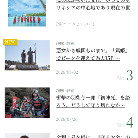
リネシアの中心地であり現在の世
界遺産からみえてくる...
PR(エア タヒチ ヌイ)
NEW
趣味･教養
悪女から戦国ものまで。『篤姫』
でピークを迎えて過去15作…
2026/08/02
No.
趣味･教養
衝撃の羽柴与一郎「初陣死」を語
ろう。どうして守り切れなか…
2026/07/26
No.
金利上昇を機に、『守るお金』の