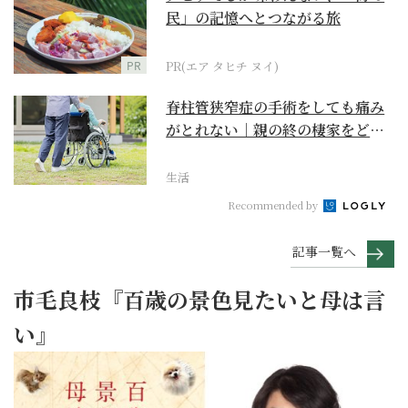
民」の記憶へとつながる旅
PR
PR(エア タヒチ ヌイ)
脊柱管狭窄症の手術をしても痛み
がとれない｜親の終の棲家をどう
選ぶ？【２】
生活
Recommended by
記事一覧へ
市毛良枝『百歳の景色見たいと母は言
い』