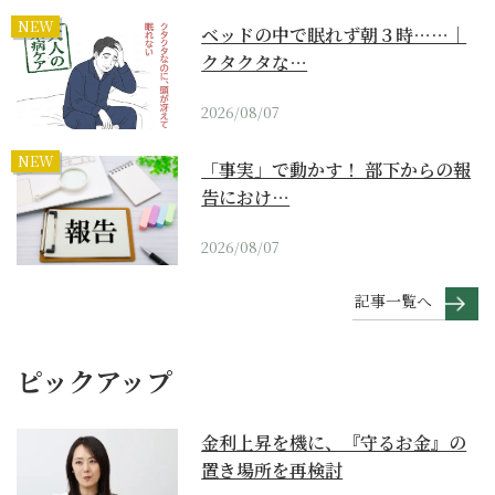
NEW
ベッドの中で眠れず朝３時……｜
クタクタな…
2026/08/07
NEW
「事実」で動かす！ 部下からの報
告におけ…
2026/08/07
記事一覧へ
ピックアップ
金利上昇を機に、『守るお金』の
置き場所を再検討