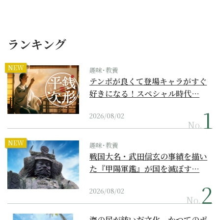
ランキング
NEW
趣味･教養
テンポが良くて登場キャラがすぐ
好きになる！スペシャル時代…
2026/08/02
No.
NEW
趣味･教養
戦国大名・武田信玄の事績を描い
た『甲陽軍鑑』が国を滅ぼす…
2026/08/02
No.
海の民が紡いだ文化。かつてのポ