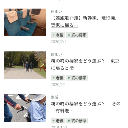
住まい
【遠距離介護】新幹線、飛行機、
実家に帰る…
老後
終の棲家
2020/2/1
住まい
親の終の棲家をどう選ぶ？｜東京
に戻ると冷…
老後
終の棲家
2020/1/1
生活
親の終の棲家をどう選ぶ？｜ その
「有料老…
老後
終の棲家
2019/1/31