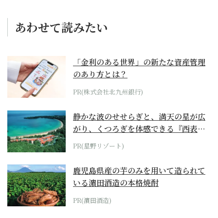
あわせて読みたい
「金利のある世界」の新たな資産管理
のあり方とは？
PR(株式会社北九州銀行)
静かな波のせせらぎと、満天の星が広
がり、くつろぎを体感できる『西表島
ホテル by...
PR(星野リゾート)
鹿児島県産の芋のみを用いて造られて
いる濵田酒造の本格焼酎
PR(濵田酒造)