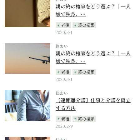
親の終の棲家をどう選ぶ？｜一人
娘で独身。…
老後
終の棲家
2020/3/1
住まい
親の終の棲家をどう選ぶ？｜一人
娘で独身。…
老後
終の棲家
2020/3/1
住まい
【遠距離介護】仕事と介護を両立
する方法
老後
終の棲家
2020/2/9
住まい