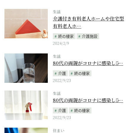
生活
介護付き有料老人ホームや住宅型
有料老人ホ…
終の棲家
介護施設
2024/2/9
生活
80代の両親がコロナに感染した̷…
介護
終の棲家
2022/9/23
生活
80代の両親がコロナに感染した̷…
介護
終の棲家
2022/9/23
住まい