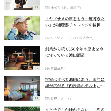
PR
PR(株式会社北九州銀行)
「ヤブサメの声をもう一度聴きた
い」が補聴器チャレンジの後押し
に
PR
PR(ソノヴァ・ジャパン株式会社)
創業から続く150余年の歴史を今
に守っている濵田酒造
PR
PR(濵田酒造)
客室はすべて海側にあり、眼前に
海が広がる『西表島ホテル by 星
野リゾート』
PR
PR(星野リゾート)
タヒチでしか味わえない、「海の