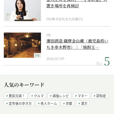
置き場所を再検討
PR(株式会社北九州銀行)
PR
濵田酒造 薩摩金山蔵（鹿児島県い
ちき串木野市）｜「焼酎王…
PR
2026/07/09
No.
人気のキーワード
豊臣兄弟！
クルマ
減塩レシピ
マネー
認知症
定年後の歩き方
老人ホーム
京都
漢方