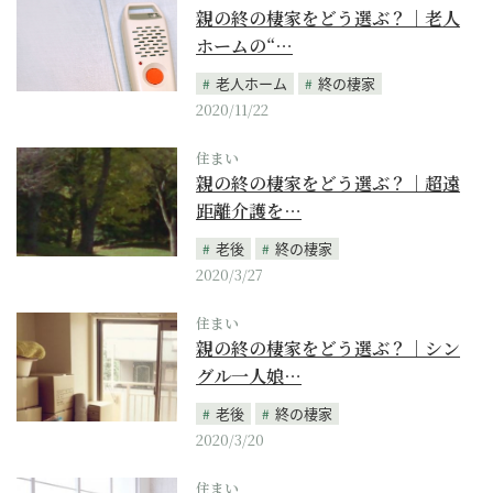
親の終の棲家をどう選ぶ？｜老人
ホームの“…
老人ホーム
終の棲家
2020/11/22
住まい
親の終の棲家をどう選ぶ？｜超遠
距離介護を…
老後
終の棲家
2020/3/27
住まい
親の終の棲家をどう選ぶ？｜シン
グル一人娘…
老後
終の棲家
2020/3/20
住まい