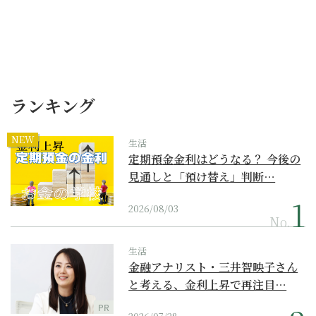
ランキング
NEW
生活
定期預金金利はどうなる？ 今後の
見通しと「預け替え」判断…
2026/08/03
No.
生活
金融アナリスト・三井智映子さん
と考える、金利上昇で再注目…
PR