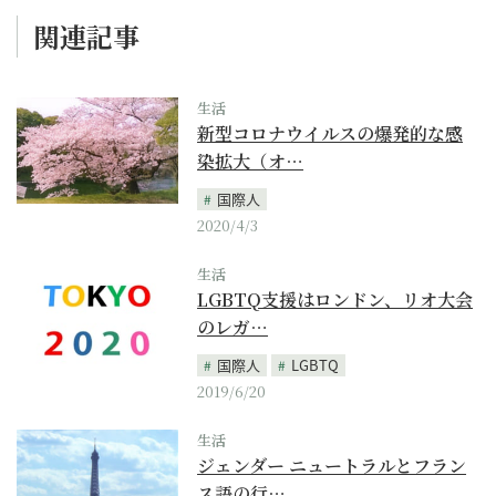
関連記事
生活
新型コロナウイルスの爆発的な感
染拡大（オ…
国際人
2020/4/3
生活
LGBTQ支援はロンドン、リオ大会
のレガ…
国際人
LGBTQ
2019/6/20
生活
ジェンダー ニュートラルとフラン
ス語の行…