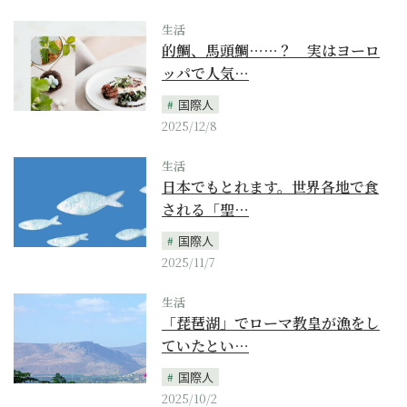
生活
的鯛、馬頭鯛……？ 実はヨーロ
ッパで人気…
国際人
2025/12/8
生活
日本でもとれます。世界各地で食
される「聖…
国際人
2025/11/7
生活
「琵琶湖」でローマ教皇が漁をし
ていたとい…
国際人
2025/10/2