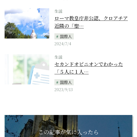
生活
ローマ教皇庁非公認、クロアチア
近隣の「聖…
国際人
2024/7/4
生活
セカンドオピニオンでわかった
「５人に１人…
国際人
2023/9/13
この記事が気に入ったら