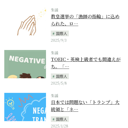
生活
教皇選挙の「漁師の指輪」に込め
られた、ロ…
国際人
2025/9/3
生活
TOEIC・英検上級者でも間違えが
ち。「…
国際人
2025/5/8
生活
日本では問題ない「トランプ」大
統領と「ネ…
国際人
2025/1/28