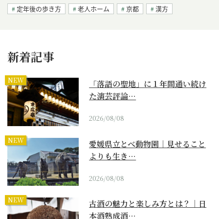
定年後の歩き方
老人ホーム
京都
漢方
新着記事
NEW
「落語の聖地」に１年間通い続け
た演芸評論…
2026/08/08
NEW
愛媛県立とべ動物園｜見せること
よりも生き…
2026/08/08
NEW
古酒の魅力と楽しみ方とは？｜日
本酒熟成酒…