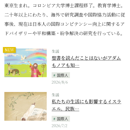
東京生まれ。コロンビア大学博士課程修了。教育学博士。
二十年以上にわたり、海外で研究調査や国際協力活動に従
事後、現在は日本人の国際コンピテンシー向上に関するア
ドバイザリーや平和構築・紛争解決の研究を行っている。
NEW
生活
聖書を読んだことはないがアダム
もノアも知…
国際人
2026/8/6
生活
私たちの生活にも影響するイスラ
エル。民族…
国際人
2026/7/2