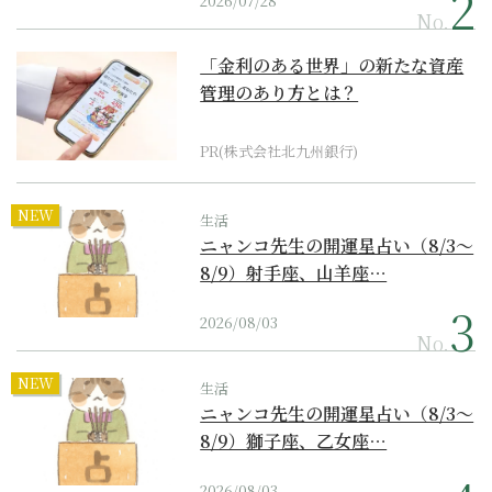
2026/07/28
No.
「金利のある世界」の新たな資産
管理のあり方とは？
PR(株式会社北九州銀行)
NEW
生活
ニャンコ先生の開運星占い（8/3～
8/9）射手座、山羊座…
2026/08/03
No.
NEW
生活
ニャンコ先生の開運星占い（8/3～
8/9）獅子座、乙女座…
2026/08/03