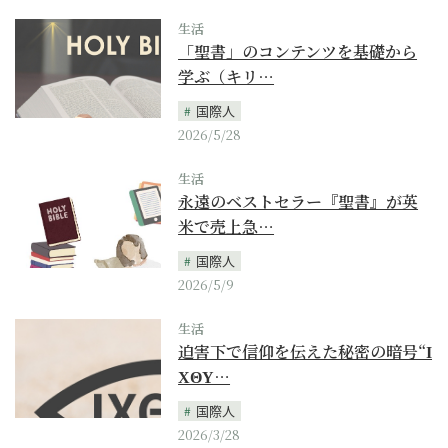
生活
「聖書」のコンテンツを基礎から
学ぶ（キリ…
国際人
2026/5/28
生活
永遠のベストセラー『聖書』が英
米で売上急…
国際人
2026/5/9
生活
迫害下で信仰を伝えた秘密の暗号“Ι
ΧΘΥ…
国際人
2026/3/28