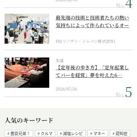
No.
最先端の技術と技術者たちの熱い
気持ちによって作られているオー
ダーメイド補聴器
PR(ソノヴァ・ジャパン株式会社)
生活
【定年後の歩き方】「定年起業し
てバーを経営」夢を叶えた6…
2026/07/26
No.
人気のキーワード
豊臣兄弟！
クルマ
減塩レシピ
マネー
認知症