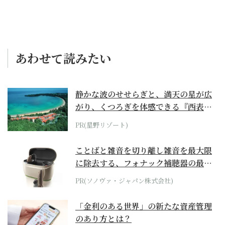
あわせて読みたい
静かな波のせせらぎと、満天の星が広
がり、くつろぎを体感できる『西表島
ホテル by...
PR(星野リゾート)
ことばと雑音を切り離し雑音を最大限
に除去する、フォナック補聴器の最上
位モデル
PR(ソノヴァ・ジャパン株式会社)
「金利のある世界」の新たな資産管理
のあり方とは？