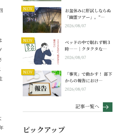
NEW
回
お盆休みに肝試しならぬ
「幽霊ツアー」。“…
2026/08/07
は
NEW
ベッドの中で眠れず朝３
時……｜クタクタな…
ヴ
2026/08/07
さ
こ
NEW
「事実」で動かす！ 部下
性
からの報告におけ…
と
2026/08/07
記事一覧へ
大
年
ピックアップ