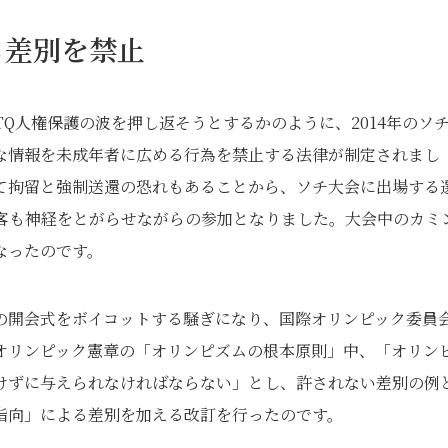
る差別を禁止
Q人権保護の波を押し返そうとするかのように、2014年のソ
な情報を未成年者に広める行為を禁止する法律が制定されまし
て拘留と強制送還の恐れもあることから、ソチ大会に出場する
客も神経をとがらせながらの参加となりました。大会中のカミ
なったのです。
の開会式をボイコットする騒ぎになり、国際オリンピック委員
会で、オリンピック憲章の「オリンピズムの根本原則」中、「オリン
けずに与えられなければならない」とし、許されない差別の例
指向」による差別を加える改訂を行ったのです。