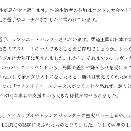
様性が息を吹き返します。性的少数者の参加はロンドン大会を上
上の選手やコーチが参加したと言われています。
選手、ラファエラ・シルヴァさんがいます。柔道王国の日本で
数者のアスリートの一人であることをご存知でしょうか。シル
ラジルは大熱狂に包まれました。しかし、それまでのシルヴァ
というバックグラウンドから、母国で差別や嫌がらせを受ける
跳ね返して金メダリストになったあと、勝利は支えてくれた同
一つの「マイノリティ」ステータスがつくことを恐れず、誇り
GBTQ当事者や支援者から大きな称賛が寄せられました。
も、ゲイカップルやトランスジェンダーの聖火リレー走者や、
LGBTQの話題にあふれたものとなりました。そして翌年の１