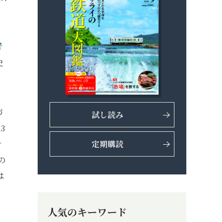
史
づ
試し読み
3
ン
定期購読
の
は
人気のキーワード