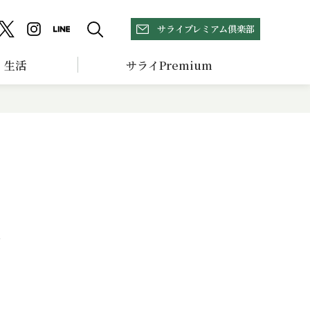
サライプレミアム倶楽部
生活
サライPremium
レ