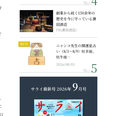
No.
す
創業から続く150余年の
歴史を今に守っている濵
田酒造
PR(濵田酒造)
で
NEW
ニャンコ先生の開運星占
い（8/3～8/9）牡羊座、
牡牛座…
2026/08/03
No.
9
サライ最新号
2026年
月号
え
に
以