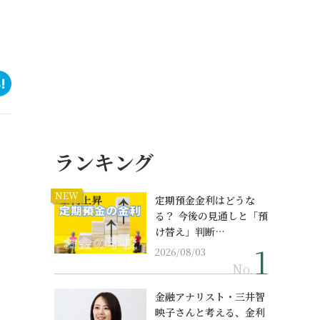
ランキング
NEW
定期預金金利はどうな
る？ 今後の見通しと「預
け替え」判断…
2026/08/03
No.
金融アナリスト・三井智
映子さんと考える、金利