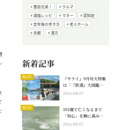
豊臣兄弟！
クルマ
減塩レシピ
マネー
認知症
定年後の歩き方
老人ホーム
京都
漢方
チ
選
新着記事
ン
NEW
『サライ』9月号大特集
は「『鉄道』大図鑑…
会
2026/08/07
ピ
NEW
101歳で亡くなるまで
と
「初心」を胸に高み…
2026/08/07