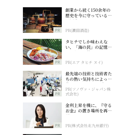
創業から続く150余年の
歴史を今に守っている濵
田酒造
PR
PR(濵田酒造)
タヒチでしか味わえな
い、「海の民」の記憶へ
とつながる旅
PR
PR(エア タヒチ ヌイ)
最先端の技術と技術者た
ちの熱い気持ちによって
作られているオーダーメ
PR(ソノヴァ・ジャパン株
イド補聴器
PR
式会社)
金利上昇を機に、『守る
お金』の置き場所を再検
討
PR
PR(株式会社北九州銀行)