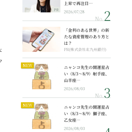
上昇で再注目…
PR
2026/07/28
No.
「金利のある世界」の新
たな資産管理のあり方と
は？
本
PR(株式会社北九州銀行)
ク
NEW
ニャンコ先生の開運星占
い（8/3～8/9）射手座、
山羊座…
2026/08/03
No.
NEW
ニャンコ先生の開運星占
い（8/3～8/9）獅子座、
乙女座…
2026/08/03