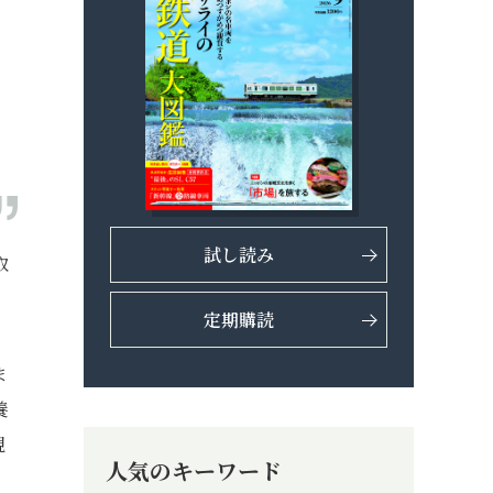
試し読み
取
定期購読
ま
養
現
人気のキーワード