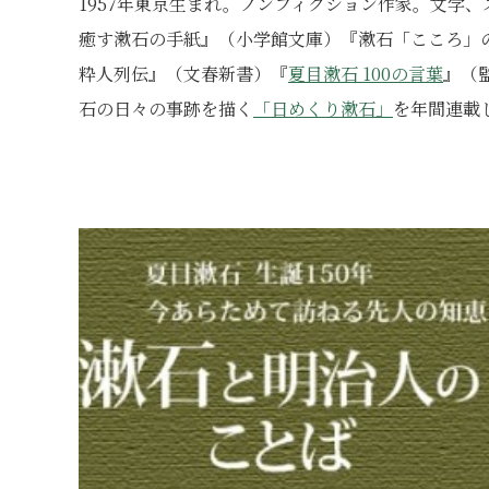
1957年東京生まれ。ノンフィクション作家。文学
癒す漱石の手紙』（小学館文庫）『漱石「こころ」
粋人列伝』（文春新書）『
夏目漱石 100の言葉
』（
石の日々の事跡を描く
「日めくり漱石」
を年間連載