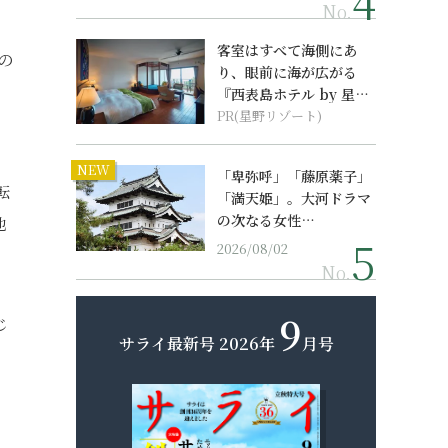
No.
客室はすべて海側にあ
の
り、眼前に海が広がる
、
『西表島ホテル by 星野
リゾート』
PR(星野リゾート)
NEW
「卑弥呼」「藤原薬子」
転
「満天姫」。大河ドラマ
の次なる女性…
他
2026/08/02
No.
9
じ
サライ最新号
2026年
月号