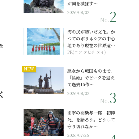
が国を滅ぼす…
2026/08/02
No.
海の民が紡いだ文化。か
つてのポリネシアの中心
吸
地であり現在の世界遺産
からみえてくる...
PR(エア タヒチ ヌイ)
NEW
悪女から戦国ものまで。
『篤姫』でピークを迎え
て過去15作…
く
2026/08/02
No.
衝撃の羽柴与一郎「初陣
死」を語ろう。どうして
守り切れなか…
2026/07/26