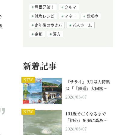
豊臣兄弟！
クルマ
減塩レシピ
マネー
認知症
そ
定年後の歩き方
老人ホーム
成
京都
漢方
新着記事
NEW
『サライ』9月号大特集
は「『鉄道』大図鑑…
2026/08/07
NEW
101歳で亡くなるまで
「初心」を胸に高み…
2026/08/07