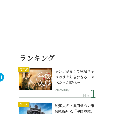
ランキング
NEW
テンポが良くて登場キャ
ラがすぐ好きになる！ス
ペシャル時代…
2026/08/02
No.
NEW
戦国大名・武田信玄の事
績を描いた『甲陽軍鑑』