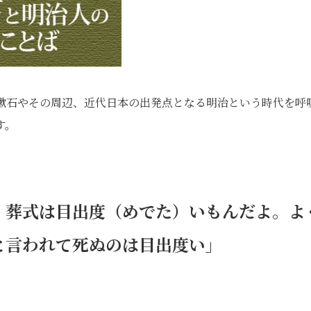
年。漱石やその周辺、近代日本の出発点となる明治という時代を呼
す。
、葬式は目出度（めでた）いもんだよ。よ
と言われて死ぬのは目出度い」