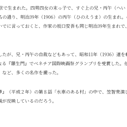
）東京で生まれた。四男四女の末っ子で、すぐ上の兄・丙午（へい
の通り、明治39年（1906）の丙午（ひのえうま）の生まれ。
いでに言っておくと、作家の坂口安吾も同じ明治39年生まれで
たが、兄・丙午の自裁などもあって、昭和11年（1936）道を
なる『羅生門』でベネチア国際映画祭グランプリを受賞した。
』など、多くの名作を撮った。
夢』（平成２年）の第８話「水車のある村」の中で、笠智衆演
観が反映しているのだろう。