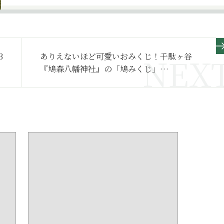
3
ありえないほど可愛いおみくじ！千駄ヶ谷
『鳩森八幡神社』の「鳩みくじ」
【MARIKOのおみくじ探訪 第2回】