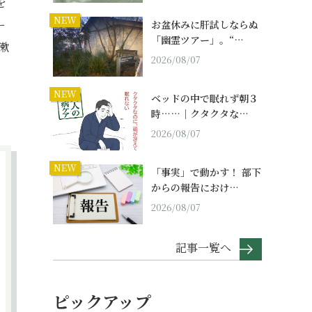
を
NEW
ー
お盆休みに肝試しならぬ
「幽霊ツアー」。“…
漱
2026/08/07
NEW
ベッドの中で眠れず朝３
時……｜クタクタな…
2026/08/07
NEW
「事実」で動かす！ 部下
からの報告におけ…
2026/08/07
記事一覧へ
ピックアップ