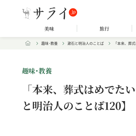
美味
旅行
趣味･教養
漱石と明治人のことば
「本来、葬式
趣味･教養
「本来、葬式はめでたい
と明治人のことば120】
Loaded
:
/
Unmute
4.63%