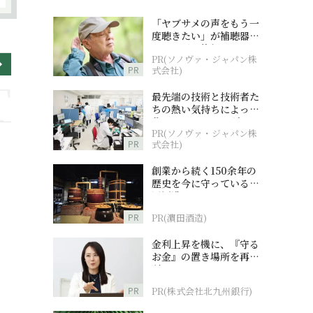
「ヤブサメの声をもう一
度聴きたい」が補聴器チ
ャレンジの後押しに
PR(ソノヴァ・ジャパン株
PR
式会社)
最先端の技術と技術者た
ちの熱い気持ちによって
作られているオーダーメ
PR(ソノヴァ・ジャパン株
イド補聴器
PR
式会社)
創業から続く150余年の
歴史を今に守っている濵
田酒造
PR
PR(濵田酒造)
金利上昇を機に、『守る
お金』の置き場所を再検
討
PR
PR(株式会社北九州銀行)