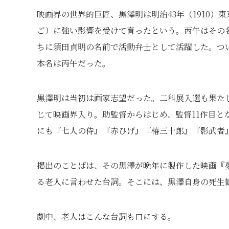
映画界の世界的巨匠、黒澤明は明治43年（1910
ご）に強い影響を受けて育ったという。丙午はその名
ちに須田貞明の名前で活動弁士として活躍した。つ
本名は丙午だった。
黒澤明は当初は画家志望だった。二科展入選も果たし
じて映画界入り。助監督からはじめ、監督11作目と
にも『七人の侍』『赤ひげ』『椿三十郎』『影武者
掲出のことばは、その黒澤が晩年に製作した映画『
る老人に言わせた台詞。そこには、黒澤自身の死生
劇中、老人はこんな台詞も口にする。