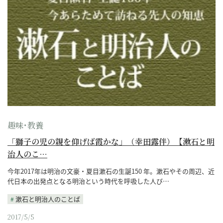
趣味･教養
「獅子の児の親を仰げば霞かな」（幸田露伴）【漱石と明
治人のこ…
今年2017年は明治の文豪・夏目漱石の生誕150 年。漱石やその周辺、近
代日本の出発点となる明治という時代を呼吸した人び…
漱石と明治人のことば
2017/5/5