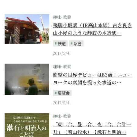
趣味･教養
飛騨小坂駅（JR高山本線）古き良き
山小屋のような静寂の木造駅…
鉄道
駅舎
2017/5/4
趣味･教養
衝撃の世界デビューは83歳！ニュー
ヨークの素顔を撮った求道の…
展覧会
2017/5/4
趣味･教養
「朝二合、昼二合、夜二合、合計一
升」（若山牧水）【漱石と明治…