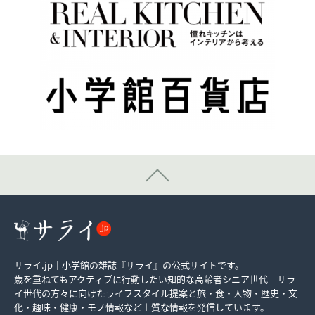
サライ.jp｜小学館の雑誌『サライ』の公式サイトです。
歳を重ねてもアクティブに行動したい知的な高齢者シニア世代＝サラ
イ世代の方々に向けたライフスタイル提案と旅・食・人物・歴史・文
化・趣味・健康・モノ情報など上質な情報を発信しています。