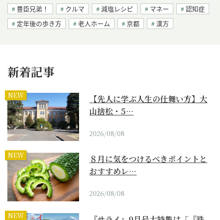
豊臣兄弟！
クルマ
減塩レシピ
マネー
認知症
定年後の歩き方
老人ホーム
京都
漢方
新着記事
NEW
【先人に学ぶ人生の仕舞い方】大
山捨松・5…
2026/08/08
NEW
８月に気をつけるべきポイントと
おすすめレ…
2026/08/08
NEW
『サライ』9月号大特集は「『鉄