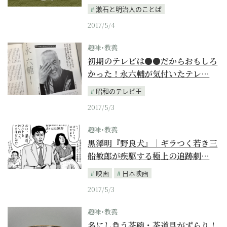
漱石と明治人のことば
2017/5/4
趣味･教養
初期のテレビは●●だからおもしろ
かった！永六輔が気付いたテレ…
昭和のテレビ王
2017/5/3
趣味･教養
黒澤明『野良犬』｜ギラつく若き三
船敏郎が疾駆する極上の追跡劇…
映画
日本映画
2017/5/3
趣味･教養
名にし負う茶碗・茶道具がずらり！