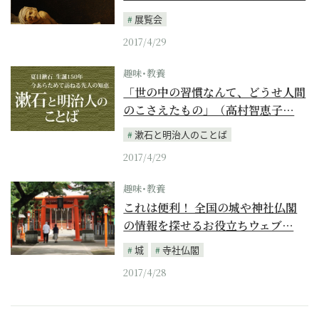
展覧会
2017/4/29
趣味･教養
「世の中の習慣なんて、どうせ人間
のこさえたもの」（高村智恵子…
漱石と明治人のことば
2017/4/29
趣味･教養
これは便利！ 全国の城や神社仏閣
の情報を探せるお役立ちウェブ…
城
寺社仏閣
2017/4/28