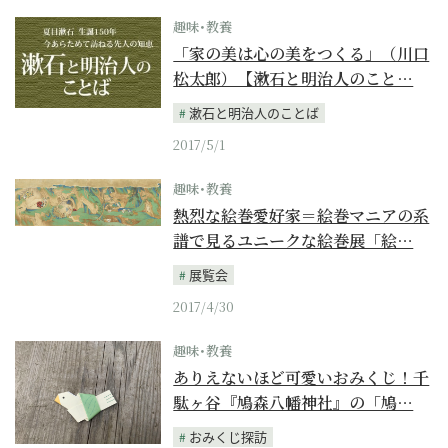
趣味･教養
「家の美は心の美をつくる」（川口
松太郎）【漱石と明治人のこと…
漱石と明治人のことば
2017/5/1
趣味･教養
熱烈な絵巻愛好家＝絵巻マニアの系
譜で見るユニークな絵巻展「絵…
展覧会
2017/4/30
趣味･教養
ありえないほど可愛いおみくじ！千
駄ヶ谷『鳩森八幡神社』の「鳩…
おみくじ探訪