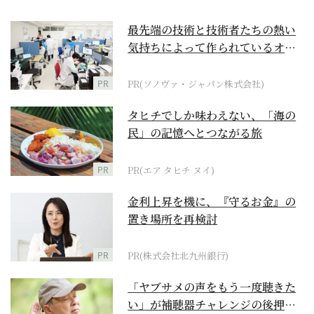
最先端の技術と技術者たちの熱い
気持ちによって作られているオー
ダーメイド補聴器
PR
PR(ソノヴァ・ジャパン株式会社)
タヒチでしか味わえない、「海の
民」の記憶へとつながる旅
PR
PR(エア タヒチ ヌイ)
金利上昇を機に、『守るお金』の
置き場所を再検討
PR
PR(株式会社北九州銀行)
「ヤブサメの声をもう一度聴きた
い」が補聴器チャレンジの後押し