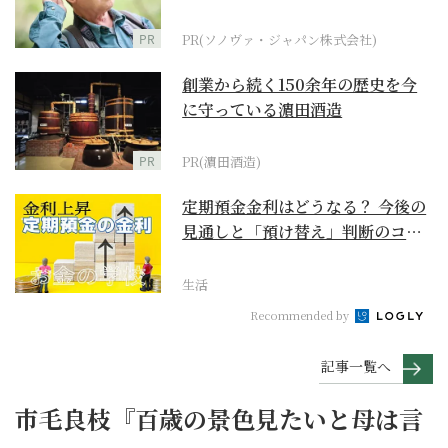
に
PR
PR(ソノヴァ・ジャパン株式会社)
創業から続く150余年の歴史を今
に守っている濵田酒造
PR
PR(濵田酒造)
定期預金金利はどうなる？ 今後の
見通しと「預け替え」判断のコツ
【お金の学校】
生活
Recommended by
記事一覧へ
市毛良枝『百歳の景色見たいと母は言