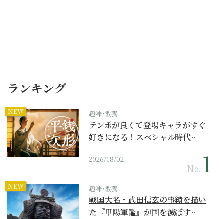
ランキング
NEW
趣味･教養
テンポが良くて登場キャラがすぐ
好きになる！スペシャル時代…
2026/08/02
No.
NEW
趣味･教養
戦国大名・武田信玄の事績を描い
た『甲陽軍鑑』が国を滅ぼす…