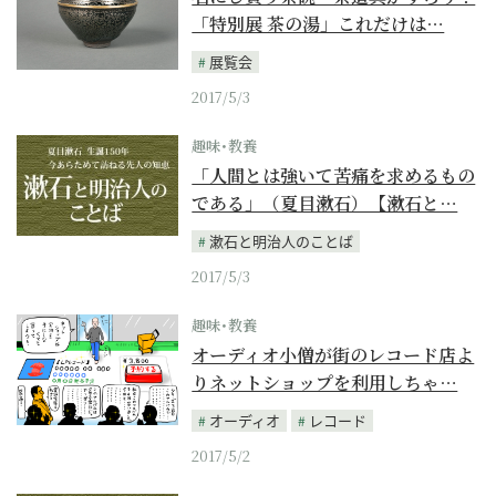
「特別展 茶の湯」これだけは…
展覧会
2017/5/3
趣味･教養
「人間とは強いて苦痛を求めるもの
である」（夏目漱石）【漱石と…
漱石と明治人のことば
2017/5/3
趣味･教養
オーディオ小僧が街のレコード店よ
りネットショップを利用しちゃ…
オーディオ
レコード
2017/5/2