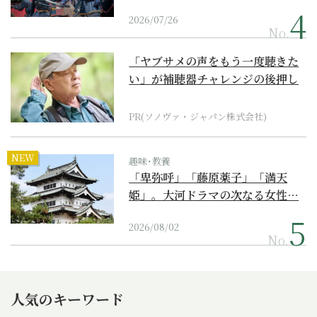
2026/07/26
No.
「ヤブサメの声をもう一度聴きた
い」が補聴器チャレンジの後押し
に
PR(ソノヴァ・ジャパン株式会社)
NEW
趣味･教養
「卑弥呼」「藤原薬子」「満天
姫」。大河ドラマの次なる女性…
2026/08/02
No.
人気のキーワード