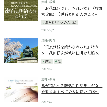
趣味･教養
「お花はいつも、きれいだ」（牧野
富太郎）【漱石と明治人のこと…
漱石と明治人のことば
2017/5/2
趣味･教養
「信玄は城を築かなかった」はウ
ソ！武田信玄が城に仕掛けた難攻…
歴史
城
2017/5/1
趣味･教養
鳥が飛ぶ～佐藤弘和作品集｜ギター
を愛するすべての人に聴いてほ…
2017/5/1