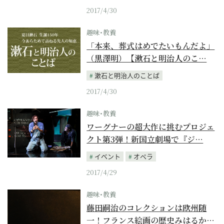
2017/4/30
趣味･教養
「本来、葬式はめでたいもんだよ」
（黒澤明）【漱石と明治人のこ…
漱石と明治人のことば
2017/4/30
趣味･教養
ワーグナーの超大作に挑むプロジェ
クト第3弾！新国立劇場で『ジ…
イベント
オペラ
2017/4/29
趣味･教養
藤田嗣治のコレクションは欧州随
一！フランス絵画の歴史みはるか…