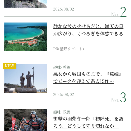
2026/08/02
No.
静かな波のせせらぎと、満天の星
が広がり、くつろぎを体感できる
『西表島ホテル by...
PR(星野リゾート)
NEW
趣味･教養
悪女から戦国ものまで。『篤姫』
でピークを迎えて過去15作…
2026/08/02
No.
趣味･教養
衝撃の羽柴与一郎「初陣死」を語
ろう。どうして守り切れなか…