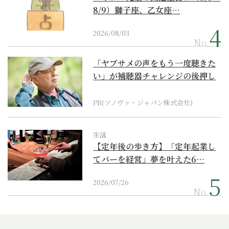
8/9）獅子座、乙女座…
2026/08/03
No.
「ヤブサメの声をもう一度聴きた
い」が補聴器チャレンジの後押し
に
PR(ソノヴァ・ジャパン株式会社)
生活
【定年後の歩き方】「定年起業し
てバーを経営」夢を叶えた6…
2026/07/26
No.