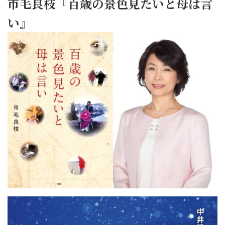
市毛良枝『百歳の景色見たいと母は言
い』