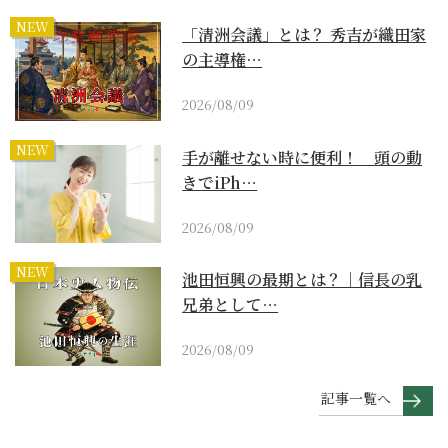
NEW
「清洲会議」とは？ 秀吉が織田家
の主導権…
2026/08/09
NEW
手が離せない時に便利！ 頭の動
きでiPh…
2026/08/09
NEW
池田恒興の最期とは？｜信長の乳
兄弟として…
2026/08/09
記事一覧へ