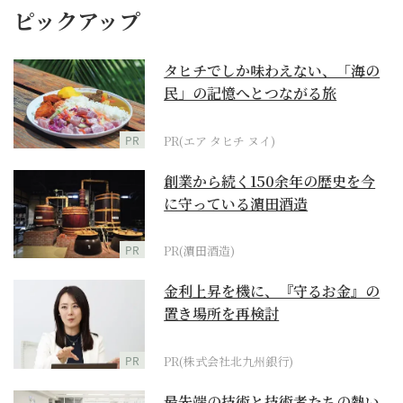
ピックアップ
タヒチでしか味わえない、「海の
民」の記憶へとつながる旅
PR
PR(エア タヒチ ヌイ)
創業から続く150余年の歴史を今
に守っている濵田酒造
PR
PR(濵田酒造)
金利上昇を機に、『守るお金』の
置き場所を再検討
PR
PR(株式会社北九州銀行)
最先端の技術と技術者たちの熱い