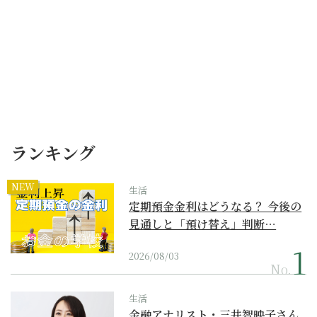
ランキング
NEW
生活
定期預金金利はどうなる？ 今後の
見通しと「預け替え」判断…
2026/08/03
No.
生活
金融アナリスト・三井智映子さん