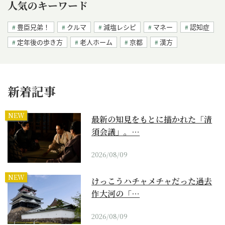
人気のキーワード
豊臣兄弟！
クルマ
減塩レシピ
マネー
認知症
定年後の歩き方
老人ホーム
京都
漢方
新着記事
NEW
最新の知見をもとに描かれた「清
須会議」。…
2026/08/09
NEW
けっこうハチャメチャだった過去
作大河の「…
2026/08/09