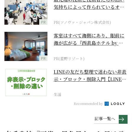
気持ちによって作られているオー
ダーメイド補聴器
PR
PR(ソノヴァ・ジャパン株式会社)
客室はすべて海側にあり、眼前に
海が広がる『西表島ホテル by 星
野リゾート』
PR
PR(星野リゾート)
LINEの友だち整理で迷わない非表
示・ブロック・削除入門【LINE活
用基本のき】
生活
Recommended by
記事一覧へ