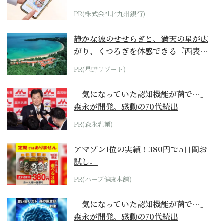
PR(株式会社北九州銀行)
静かな波のせせらぎと、満天の星が広
がり、くつろぎを体感できる『西表島
ホテル by...
PR(星野リゾート)
「気になっていた認知機能が菌で…」
森永が開発。感動の70代続出
PR(森永乳業)
アマゾン1位の実績！380円で5日間お
試し。
PR(ハーブ健康本舗)
「気になっていた認知機能が菌で…」
森永が開発。感動の70代続出