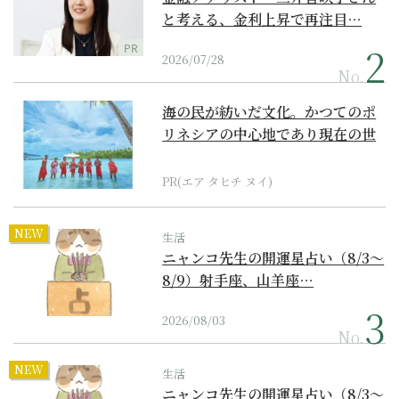
と考える、金利上昇で再注目…
PR
2026/07/28
No.
海の民が紡いだ文化。かつてのポ
リネシアの中心地であり現在の世
界遺産からみえてくる...
PR(エア タヒチ ヌイ)
NEW
生活
ニャンコ先生の開運星占い（8/3～
8/9）射手座、山羊座…
2026/08/03
No.
NEW
生活
ニャンコ先生の開運星占い（8/3～