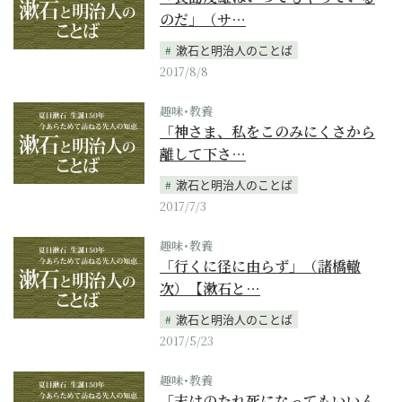
のだ」（サ…
漱石と明治人のことば
2017/8/8
趣味･教養
「神さま、私をこのみにくさから
離して下さ…
漱石と明治人のことば
2017/7/3
趣味･教養
「行くに径に由らず」（諸橋轍
次）【漱石と…
漱石と明治人のことば
2017/5/23
趣味･教養
「末はのたれ死になってもいいん