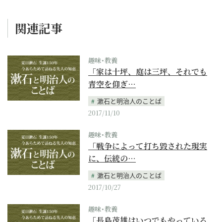
関連記事
趣味･教養
「家は十坪、庭は三坪、それでも
青空を仰ぎ…
漱石と明治人のことば
2017/11/10
趣味･教養
「戦争によって打ち毀された現実
に、伝統の…
漱石と明治人のことば
2017/10/27
趣味･教養
「長島茂雄はいつでもやっている