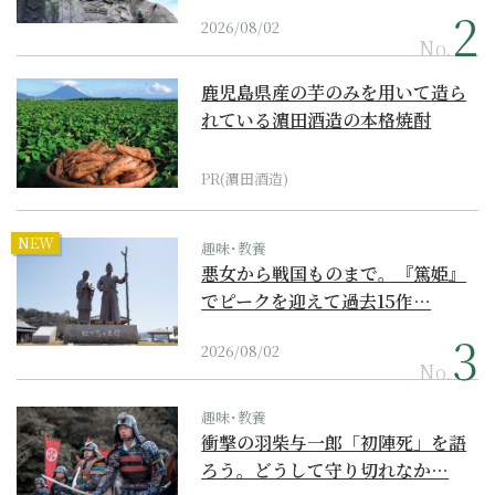
2026/08/02
No.
鹿児島県産の芋のみを用いて造ら
れている濵田酒造の本格焼酎
PR(濵田酒造)
NEW
趣味･教養
悪女から戦国ものまで。『篤姫』
でピークを迎えて過去15作…
2026/08/02
No.
趣味･教養
衝撃の羽柴与一郎「初陣死」を語
ろう。どうして守り切れなか…