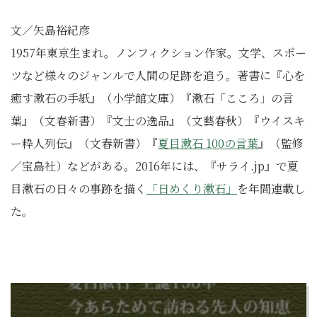
文／矢島裕紀彦
1957年東京生まれ。ノンフィクション作家。文学、スポー
ツなど様々のジャンルで人間の足跡を追う。著書に『心を
癒す漱石の手紙』（小学館文庫）『漱石「こころ」の言
葉』（文春新書）『文士の逸品』（文藝春秋）『ウイスキ
ー粋人列伝』（文春新書）『
夏目漱石 100の言葉
』（監修
／宝島社）などがある。2016年には、『サライ.jp』で夏
目漱石の日々の事跡を描く
「日めくり漱石」
を年間連載し
た。