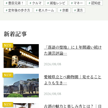
豊臣兄弟！
クルマ
減塩レシピ
マネー
認知症
定年後の歩き方
老人ホーム
京都
漢方
新着記事
NEW
「落語の聖地」に１年間通い続け
た演芸評論…
2026/08/08
NEW
愛媛県立とべ動物園｜見せること
よりも生き…
2026/08/08
NEW
古酒の魅力と楽しみ方とは？｜日