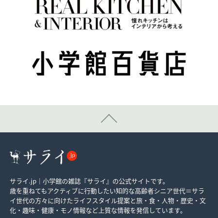
サライ.jp｜小学館の雑誌『サライ』の公式サイトです。
歳を重ねてもアクティブに行動したい知的な高齢者シニア世代＝サラ
イ世代の方々に向けたライフスタイル提案と旅・食・人物・歴史・文
化・趣味・健康・モノ情報など上質な情報を発信しています。