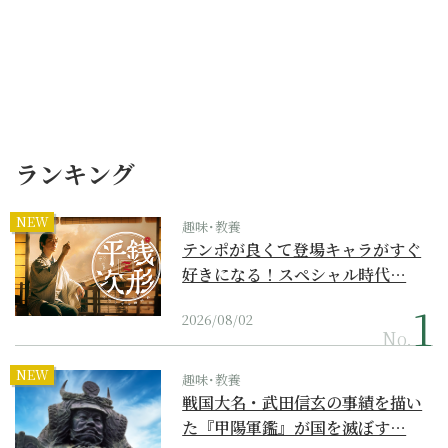
ランキング
NEW
趣味･教養
テンポが良くて登場キャラがすぐ
好きになる！スペシャル時代…
2026/08/02
No.
NEW
趣味･教養
戦国大名・武田信玄の事績を描い
た『甲陽軍鑑』が国を滅ぼす…