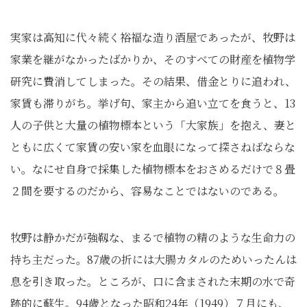
実家は高知に代々続く裕福な造り酒屋であったが、牧野は
家業を継がなかったばかりか、そのすべての財産を植物学
研究に費消してしまった。その結果、借金とりに追われ、
家賃も滞りがち。挙げ句、家主から追い立てを食うと、13
人の子供と大量の植物標本という「大家族」を抱え、妻と
ともに広くて家賃の安い家を血眼になって探さねばならな
い。なにせ自身で採集した植物標本をおさめるだけで８畳
２間を要するのだから、容易なことではないのである。
牧野は静かだが強靱な、まるで植物の精のような生命力の
持ち主だった。87歳の折には大腸カタルのためいったんは
息を引き取った。ところが、口に含まされた末期の水で奇
跡的に蘇生。94歳となった昭和24年（1949）７月にも、