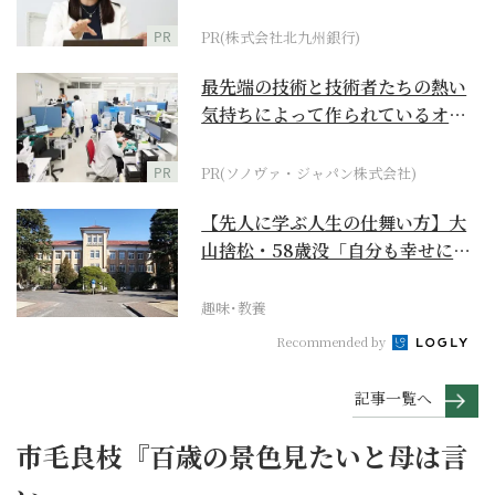
PR
PR(株式会社北九州銀行)
最先端の技術と技術者たちの熱い
気持ちによって作られているオー
ダーメイド補聴器
PR
PR(ソノヴァ・ジャパン株式会社)
【先人に学ぶ人生の仕舞い方】大
山捨松・58歳没「自分も幸せにな
れその上お国のため...
趣味･教養
Recommended by
記事一覧へ
市毛良枝『百歳の景色見たいと母は言