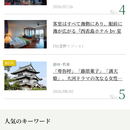
2026/07/26
No.
客室はすべて海側にあり、眼前に
海が広がる『西表島ホテル by 星
野リゾート』
PR(星野リゾート)
NEW
趣味･教養
「卑弥呼」「藤原薬子」「満天
姫」。大河ドラマの次なる女性…
2026/08/02
No.
人気のキーワード