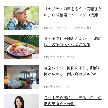
「ヤブサメの声をもう一度聴きた
い」が補聴器チャレンジの後押し
に
PR
PR(ソノヴァ・ジャパン株式会社)
タヒチでしか味わえない、「海の
民」の記憶へとつながる旅
PR
PR(エア タヒチ ヌイ)
客室はすべて海側にあり、眼前に
海が広がる『西表島ホテル by 星
野リゾート』
PR
PR(星野リゾート)
金利上昇を機に、『守るお金』の
置き場所を再検討