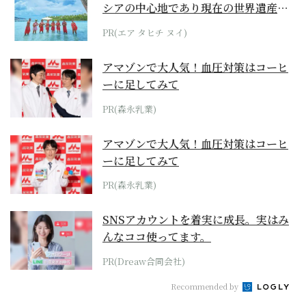
シアの中心地であり現在の世界遺産か
らみえてくる...
PR(エア タヒチ ヌイ)
アマゾンで大人気！血圧対策はコーヒ
ーに足してみて
PR(森永乳業)
アマゾンで大人気！血圧対策はコーヒ
ーに足してみて
PR(森永乳業)
SNSアカウントを着実に成長。実はみ
んなココ使ってます。
PR(Dreaw合同会社)
Recommended by