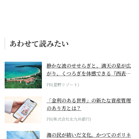
あわせて読みたい
静かな波のせせらぎと、満天の星が広
がり、くつろぎを体感できる『西表島
ホテル by...
PR(星野リゾート)
「金利のある世界」の新たな資産管理
のあり方とは？
PR(株式会社北九州銀行)
海の民が紡いだ文化。かつてのポリネ