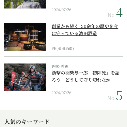
2026/07/26
No.
創業から続く150余年の歴史を今
に守っている濵田酒造
PR(濵田酒造)
趣味･教養
衝撃の羽柴与一郎「初陣死」を語
ろう。どうして守り切れなか…
2026/07/26
No.
人気のキーワード