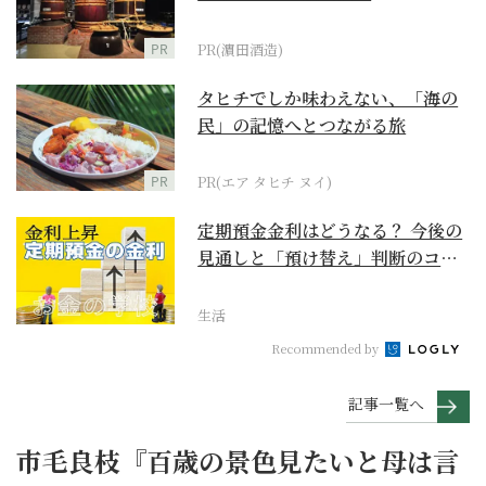
PR
PR(濵田酒造)
タヒチでしか味わえない、「海の
民」の記憶へとつながる旅
PR
PR(エア タヒチ ヌイ)
定期預金金利はどうなる？ 今後の
見通しと「預け替え」判断のコツ
【お金の学校】
生活
Recommended by
記事一覧へ
市毛良枝『百歳の景色見たいと母は言