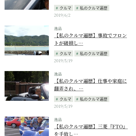
クルマ
私のクルマ遍歴
2019/6/2
逸品
【私のクルマ遍歴】事故でフロン
トが破損し…
クルマ
私のクルマ遍歴
2019/5/19
逸品
【私のクルマ遍歴】仕事や家庭に
翻弄され、…
クルマ
私のクルマ遍歴
2019/5/19
逸品
【私のクルマ遍歴】三菱『FTO』
を手放し…