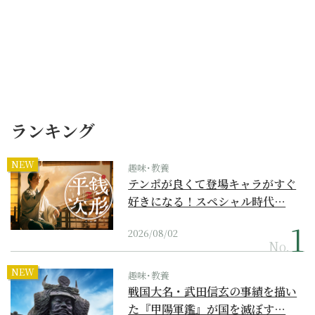
ランキング
NEW
趣味･教養
テンポが良くて登場キャラがすぐ
好きになる！スペシャル時代…
2026/08/02
No.
NEW
趣味･教養
戦国大名・武田信玄の事績を描い
た『甲陽軍鑑』が国を滅ぼす…