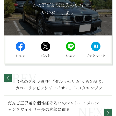
この記事が気に入ったら
いいね！しよう
シェア
ポスト
シェア
ブックマーク
【私のクルマ遍歴】“ダルマセリカ”から始まり、
カローラレビンにチェイサー。トヨタエンジンの
気持ちよさにこだわった青年期（前編）
だんご三兄弟!? 個性派ぞろいのシャトー・メルシ
ャン３ワイナリー長の素顔に迫る