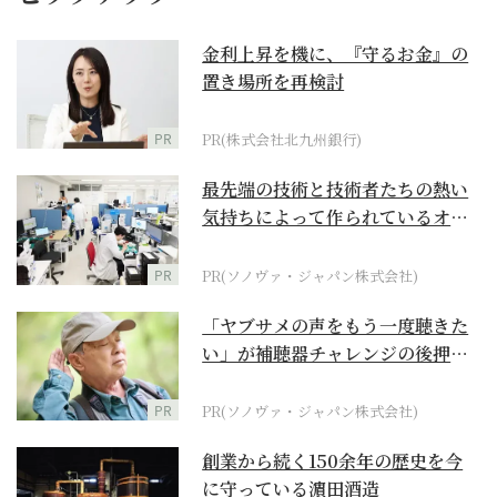
金利上昇を機に、『守るお金』の
置き場所を再検討
PR
PR(株式会社北九州銀行)
最先端の技術と技術者たちの熱い
気持ちによって作られているオー
ダーメイド補聴器
PR
PR(ソノヴァ・ジャパン株式会社)
「ヤブサメの声をもう一度聴きた
い」が補聴器チャレンジの後押し
に
PR
PR(ソノヴァ・ジャパン株式会社)
創業から続く150余年の歴史を今
に守っている濵田酒造