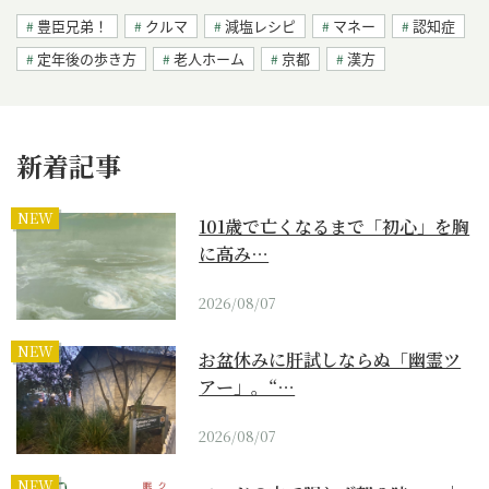
豊臣兄弟！
クルマ
減塩レシピ
マネー
認知症
定年後の歩き方
老人ホーム
京都
漢方
新着記事
NEW
101歳で亡くなるまで「初心」を胸
に高み…
2026/08/07
NEW
お盆休みに肝試しならぬ「幽霊ツ
アー」。“…
2026/08/07
NEW