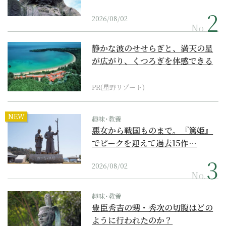
2026/08/02
No.
静かな波のせせらぎと、満天の星
が広がり、くつろぎを体感できる
『西表島ホテル by...
PR(星野リゾート)
NEW
趣味･教養
悪女から戦国ものまで。『篤姫』
でピークを迎えて過去15作…
2026/08/02
No.
趣味･教養
豊臣秀吉の甥・秀次の切腹はどの
ように行われたのか？