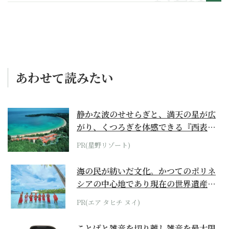
あわせて読みたい
静かな波のせせらぎと、満天の星が広
がり、くつろぎを体感できる『西表島
ホテル by...
PR(星野リゾート)
海の民が紡いだ文化。かつてのポリネ
シアの中心地であり現在の世界遺産か
らみえてくる...
PR(エア タヒチ ヌイ)
ことばと雑音を切り離し雑音を最大限