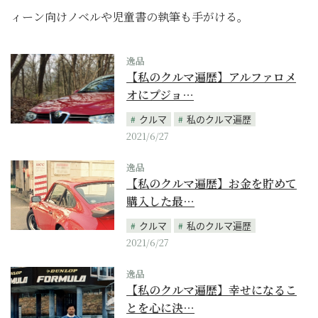
ィーン向けノベルや児童書の執筆も手がける。
逸品
【私のクルマ遍歴】アルファロメ
オにプジョ…
クルマ
私のクルマ遍歴
2021/6/27
逸品
【私のクルマ遍歴】お金を貯めて
購入した最…
クルマ
私のクルマ遍歴
2021/6/27
逸品
【私のクルマ遍歴】幸せになるこ
とを心に決…