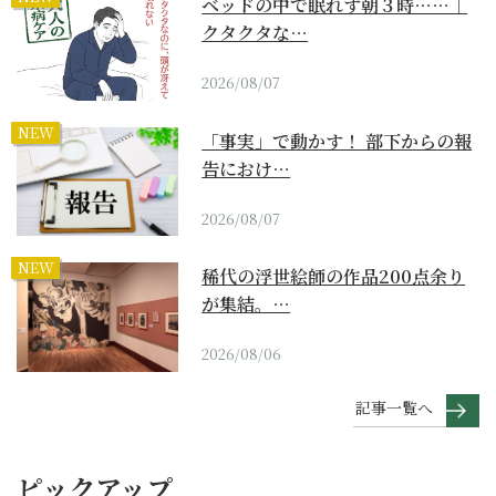
ベッドの中で眠れず朝３時……｜
クタクタな…
2026/08/07
NEW
「事実」で動かす！ 部下からの報
告におけ…
2026/08/07
NEW
稀代の浮世絵師の作品200点余り
が集結。…
2026/08/06
記事一覧へ
ピックアップ