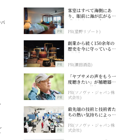
客室はすべて海側にあ
り、眼前に海が広がる
『西表島ホテル by 星野
ンバ
リゾート』
PR
PR(星野リゾート)
創業から続く150余年の
歴史を今に守っている濵
田酒造
PR
PR(濵田酒造)
「ヤブサメの声をもう一
度聴きたい」が補聴器チ
ャレンジの後押しに
PR(ソノヴァ・ジャパン株
PR
式会社)
ト
最先端の技術と技術者た
ちの熱い気持ちによって
作られているオーダーメ
PR(ソノヴァ・ジャパン株
イド補聴器
し
PR
式会社)
…