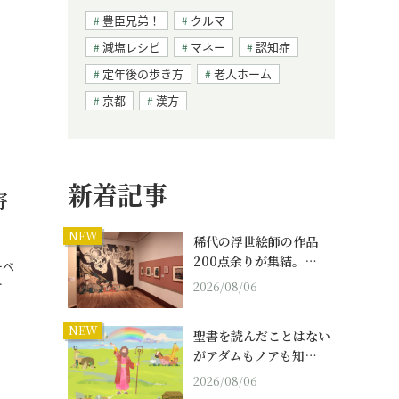
豊臣兄弟！
クルマ
減塩レシピ
マネー
認知症
定年後の歩き方
老人ホーム
京都
漢方
新着記事
寄
NEW
稀代の浮世絵師の作品
200点余りが集結。…
ーベ
…
2026/08/06
NEW
聖書を読んだことはない
がアダムもノアも知…
2026/08/06