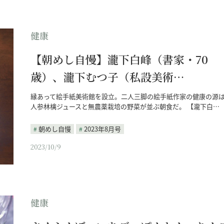
健康
【朝めし自慢】瀧下白峰（書家・70
歳）、瀧下むつ子（私設美術…
縁あって絵手紙美術館を設立。二人三脚の絵手紙作家の健康の源
人参林檎ジュースと無農薬栽培の野菜が並ぶ朝食だ。 【瀧下白…
朝めし自慢
2023年8月号
2023/10/9
健康