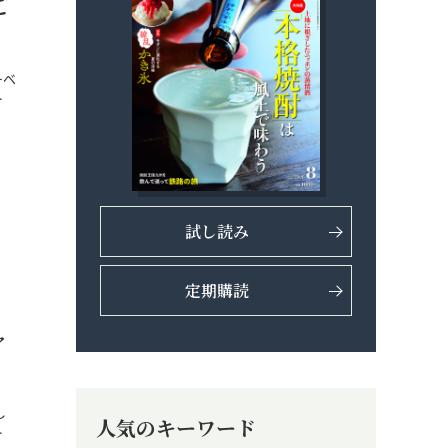
ご
ーベ
…
試し読み
定期購読
ャ
し
人気のキーワード
…