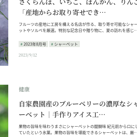
さくらんぼ、いちご、ぽんかん、りん
「産地からお取り寄せでき…
フルーツの産地に工房を構える名店が作る、取り寄せ可能なシャ
ットやソルベを厳選。特別な記念日や贈り物に、夏の訪れを感じ
2023年8月号
シャーベット
2023/9/12
健康
自家農園産のブルーベリーの濃厚なシ
ーベット｜手作りアイス工…
果物の旨味を味わうまさにシャーベットの醍醐味 紀元前から口に
ていたという氷菓。果物の旨味を堪能できるシャーベットは、厳