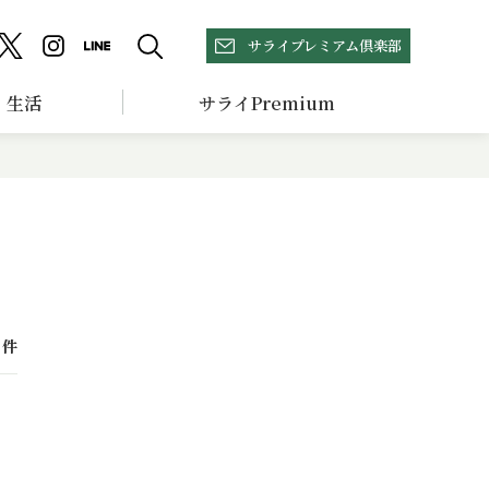
サライプレミアム倶楽部
生活
サライPremium
件