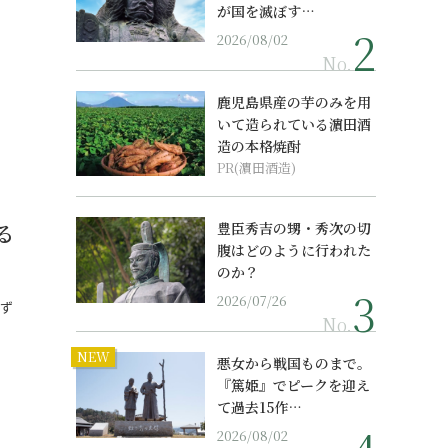
が国を滅ぼす…
2026/08/02
No.
鹿児島県産の芋のみを用
いて造られている濵田酒
造の本格焼酎
PR(濵田酒造)
る
豊臣秀吉の甥・秀次の切
腹はどのように行われた
のか？
2026/07/26
みず
No.
NEW
悪女から戦国ものまで。
『篤姫』でピークを迎え
て過去15作…
2026/08/02