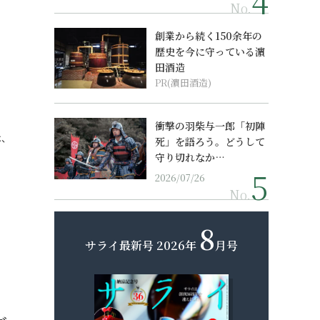
No.
創業から続く150余年の
歴史を今に守っている濵
田酒造
PR(濵田酒造)
衝撃の羽柴与一郎「初陣
は、
死」を語ろう。どうして
守り切れなか…
2026/07/26
No.
8
サライ最新号
2026年
月号