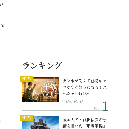
か
方を
…
ランキング
NEW
テンポが良くて登場キャ
ラがすぐ好きになる！ス
ペシャル時代…
ー
2026/08/02
No.
NEW
戦国大名・武田信玄の事
て
績を描いた『甲陽軍鑑』