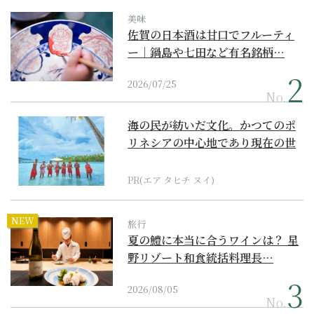
美味
佐賀の日本酒は甘口でフルーティ
ー｜鍋島や七田など有名銘柄…
2026/07/25
No.
海の民が紡いだ文化。かつてのポ
リネシアの中心地であり現在の世
界遺産からみえてくる...
PR(エア タヒチ ヌイ)
NEW
旅行
夏の鱧に本当に合うワインは？ 星
野リゾート和食統括料理長…
2026/08/05
No.