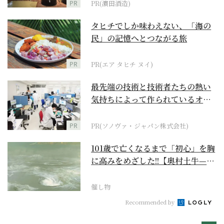
PR
PR(濵田酒造)
タヒチでしか味わえない、「海の
民」の記憶へとつながる旅
PR
PR(エア タヒチ ヌイ)
最先端の技術と技術者たちの熱い
気持ちによって作られているオー
ダーメイド補聴器
PR
PR(ソノヴァ・ジャパン株式会社)
101歳で亡くなるまで「初心」を胸
に高みをめざした!!【奥村土牛—名
作でたどる1...
催し物
Recommended by