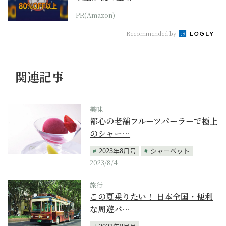
PR(Amazon)
Recommended by
関連記事
美味
都心の老舗フルーツパーラーで極上
のシャー…
2023年8月号
シャーベット
2023/8/4
旅行
この夏乗りたい！ 日本全国・便利
な周遊バ…