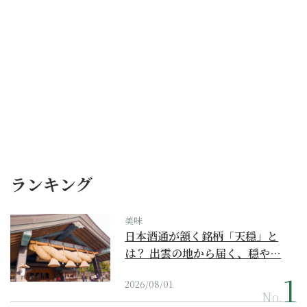
ランキング
美味
日本酒通が頷く銘柄「天穏」と
は？ 出雲の地から届く、穏や…
2026/08/01
No.