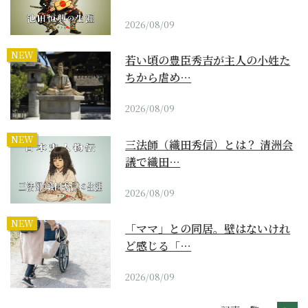
2026/08/09
NEW
若い頃の豊臣秀吉が主人の小姓た
ちから虐め…
2026/08/09
NEW
三法師（織田秀信）とは？ 清洲会
議で織田…
2026/08/09
NEW
「ママ」との同居。壁はないけれ
ど感じる「…
2026/08/09