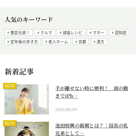
人気のキーワード
豊臣兄弟！
クルマ
減塩レシピ
マネー
認知症
定年後の歩き方
老人ホーム
京都
漢方
新着記事
NEW
手が離せない時に便利！ 頭の動
きでiPh…
2026/08/09
NEW
池田恒興の最期とは？｜信長の乳
兄弟として…