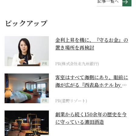
記事一覧へ
ピックアップ
金利上昇を機に、『守るお金』の
置き場所を再検討
PR
PR(株式会社北九州銀行)
客室はすべて海側にあり、眼前に
海が広がる『西表島ホテル by 星
野リゾート』
PR
PR(星野リゾート)
創業から続く150余年の歴史を今
に守っている濵田酒造