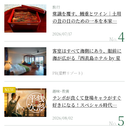
旅行
常識を覆す、鰻重とワイン｜土用
の丑の日のための一本を本家…
2026/07/17
No.
客室はすべて海側にあり、眼前に
海が広がる『西表島ホテル by 星
野リゾート』
PR(星野リゾート)
NEW
趣味･教養
テンポが良くて登場キャラがすぐ
好きになる！スペシャル時代…
2026/08/02
No.