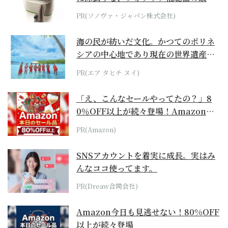
位モデル
PR(ソノヴァ・ジャパン株式会社)
海の民が紡いだ文化。かつてのポリネ
シアの中心地であり現在の世界遺産か
らみえてくる...
PR(エア タヒチ ヌイ)
「え、こんなセールやってたの？」8
0％OFF以上が続々登場！Amazonの
本気が...
PR(Amazon)
SNSアカウントを着実に成長。実はみ
んなココ使ってます。
PR(Dreaw合同会社)
Amazon今日も見逃せない！80%OFF
以上が続々登場