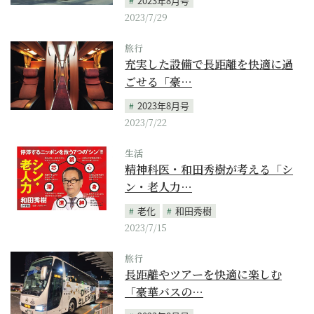
2023年8月号
2023/7/29
旅行
充実した設備で長距離を快適に過
ごせる「豪…
2023年8月号
2023/7/22
生活
精神科医・和田秀樹が考える「シ
ン・老人力…
老化
和田秀樹
2023/7/15
旅行
長距離やツアーを快適に楽しむ
「豪華バスの…