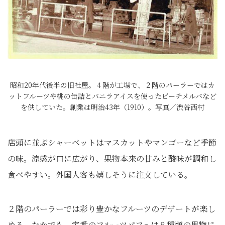
昭和20年代後半の旧社屋。４階が工場で、２階のパーラーではカ
ットフルーツや桃の缶詰とバニラアイスを使ったピーチメルバなど
を供していた。創業は明治43年（1910）。写真／渋谷西村
店頭に並ぶシャーベットはマスカットやマンゴーなど季節
の味。涼感が口に広がり、果物本来の甘みと酸味が調和し
食べやすい。外国人客も嬉しそうに注文している。
２階のパーラーでは彩り豊かなフルーツのデザートが楽し
める。なかでも、定番のフルーツパフェは８種類の果物に