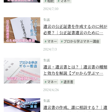
相続
マネー
2024/7/10
生活
遺言の公正証書を作成するのに何が
必要？｜公正証書遺言のために…
マネー
プロから学ぶマネー講座
2024/7/3
生活
遺言・遺言書とは？｜遺言書の種類
と効力を解説【プロから学ぶマ…
マネー
遺言書
2024/6/26
生活
遺言書の作成、誰に相談する？｜遺