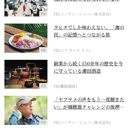
ダーメイド補聴器
PR
PR(ソノヴァ・ジャパン株式会社)
タヒチでしか味わえない、「海の
民」の記憶へとつながる旅
PR
PR(エア タヒチ ヌイ)
創業から続く150余年の歴史を今
に守っている濵田酒造
PR
PR(濵田酒造)
「ヤブサメの声をもう一度聴きた
い」が補聴器チャレンジの後押し
に
PR
PR(ソノヴァ・ジャパン株式会社)