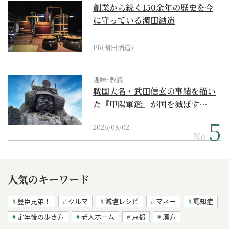
創業から続く150余年の歴史を今
に守っている濵田酒造
PR(濵田酒造)
趣味･教養
戦国大名・武田信玄の事績を描い
た『甲陽軍鑑』が国を滅ぼす…
2026/08/02
No.
人気のキーワード
豊臣兄弟！
クルマ
減塩レシピ
マネー
認知症
定年後の歩き方
老人ホーム
京都
漢方