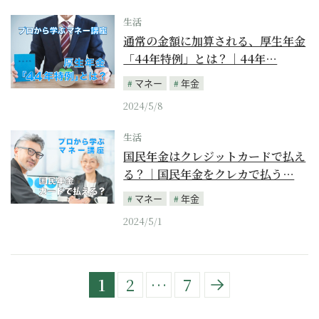
生活
通常の金額に加算される、厚生年金
「44年特例」とは？｜44年…
マネー
年金
2024/5/8
生活
国民年金はクレジットカードで払え
る？｜国民年金をクレカで払う…
マネー
年金
2024/5/1
1
2
…
7