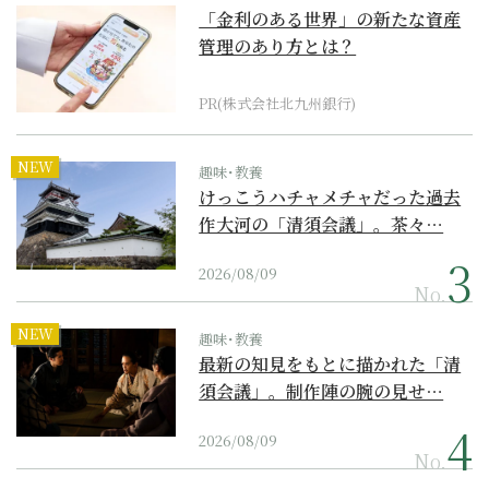
「金利のある世界」の新たな資産
管理のあり方とは？
PR(株式会社北九州銀行)
NEW
趣味･教養
けっこうハチャメチャだった過去
作大河の「清須会議」。茶々…
2026/08/09
No.
NEW
趣味･教養
最新の知見をもとに描かれた「清
須会議」。制作陣の腕の見せ…
2026/08/09
No.