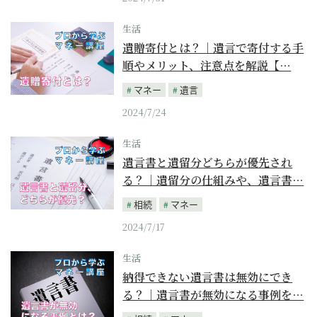
生活
遺贈寄付とは？｜遺言で寄付する手
順やメリット、注意点を解説【…
マネー
遺言
2024/7/24
生活
遺言書と遺留分どちらが優先され
る？｜遺留分の仕組みや、遺言書…
相続
マネー
2024/7/17
生活
納得できない遺言書は無効にでき
る？｜遺言書が無効になる事例を…