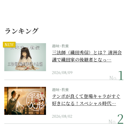
ランキング
NEW
趣味･教養
三法師（織田秀信）とは？ 清洲会
議で織田家の後継者となっ…
2026/08/09
No.
趣味･教養
テンポが良くて登場キャラがすぐ
好きになる！スペシャル時代…
2026/08/02
No.