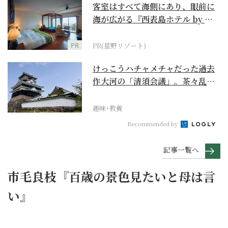
客室はすべて海側にあり、眼前に
海が広がる『西表島ホテル by 星
野リゾート』
PR
PR(星野リゾート)
けっこうハチャメチャだった過去
作大河の「清須会議」。茶々乱
入、お市が三法師と登場...
趣味･教養
Recommended by
記事一覧へ
市毛良枝『百歳の景色見たいと母は言
い』