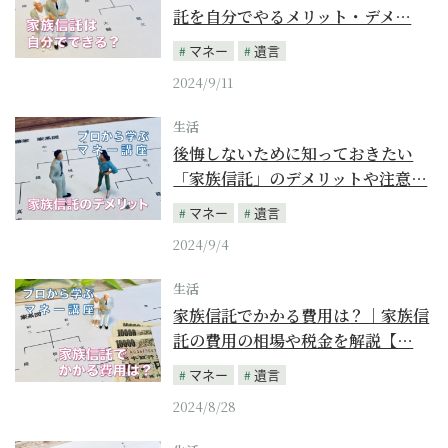
託を自分でやるメリット・デメ…
マネー
遺言
2024/9/11
生活
後悔しないために知っておきたい
「家族信託」のデメリットや注意…
マネー
遺言
2024/9/4
生活
家族信託でかかる費用は？｜家族信
託の費用の相場や税金を解説【…
マネー
遺言
2024/8/28