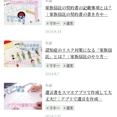
生活
家族信託の契約書の記載事項とは？
｜家族信託の契約書の書き方や…
マネー
遺言
2024/8/14
生活
認知症のリスク対策になる「家族信
託」とは？｜家族信託のやり方…
マネー
遺言
2024/8/7
生活
遺言書をスマホアプリで作成して大
丈夫!?｜アプリで遺言を作成…
マネー
遺言
2024/7/31