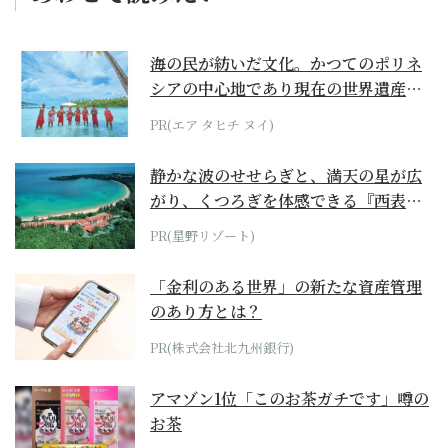
海の民が紡いだ文化。かつてのポリネ
シアの中心地であり現在の世界遺産か
らみえてくる...
PR(エア タヒチ ヌイ)
静かな波のせせらぎと、満天の星が広
がり、くつろぎを体感できる『西表島
ホテル by...
PR(星野リゾート)
「金利のある世界」の新たな資産管理
のあり方とは？
PR(株式会社北九州銀行)
アマゾン1位「このお茶ガチです」噂の
お茶