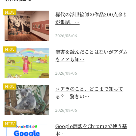
NEW
稀代の浮世絵師の作品200点余り
が集結。…
2026/08/06
NEW
聖書を読んだことはないがアダム
もノアも知…
2026/08/06
NEW
コアラのこと、どこまで知って
る？ 驚きの…
2026/08/06
NEW
Google翻訳をChromeで使う基
本…