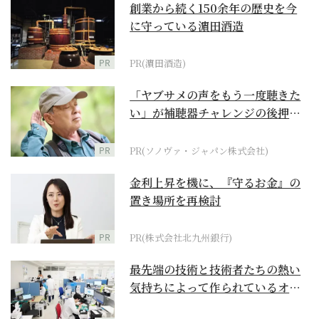
創業から続く150余年の歴史を今
に守っている濵田酒造
PR
PR(濵田酒造)
「ヤブサメの声をもう一度聴きた
い」が補聴器チャレンジの後押し
に
PR
PR(ソノヴァ・ジャパン株式会社)
金利上昇を機に、『守るお金』の
置き場所を再検討
PR
PR(株式会社北九州銀行)
最先端の技術と技術者たちの熱い
気持ちによって作られているオー
ダーメイド補聴器