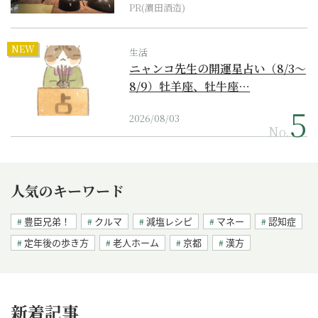
PR(濵田酒造)
NEW
生活
ニャンコ先生の開運星占い（8/3～
8/9）牡羊座、牡牛座…
2026/08/03
No.
人気のキーワード
豊臣兄弟！
クルマ
減塩レシピ
マネー
認知症
定年後の歩き方
老人ホーム
京都
漢方
新着記事