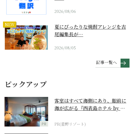
2026/08/06
NEW
夏にぴったりな焼酎アレンジを吉
尾編集長が…
2026/08/05
記事一覧へ
ピックアップ
客室はすべて海側にあり、眼前に
海が広がる『西表島ホテル by 星
野リゾート』
PR
PR(星野リゾート)