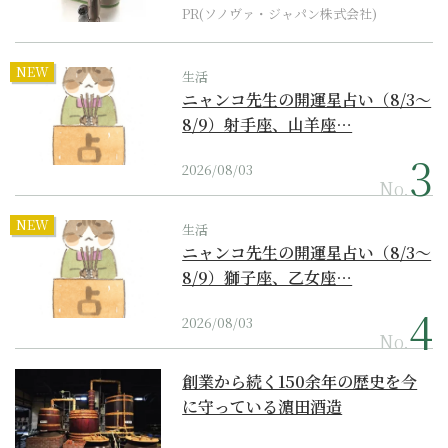
PR(ソノヴァ・ジャパン株式会社)
NEW
生活
ニャンコ先生の開運星占い（8/3～
8/9）射手座、山羊座…
2026/08/03
No.
NEW
生活
ニャンコ先生の開運星占い（8/3～
8/9）獅子座、乙女座…
2026/08/03
No.
創業から続く150余年の歴史を今
に守っている濵田酒造