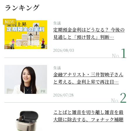
ランキング
NEW
生活
定期預金金利はどうなる？ 今後の
見通しと「預け替え」判断…
2026/08/03
No.
生活
金融アナリスト・三井智映子さん
と考える、金利上昇で再注目…
PR
2026/07/28
No.
ことばと雑音を切り離し雑音を最
大限に除去する、フォナック補聴
器の最上位モデル