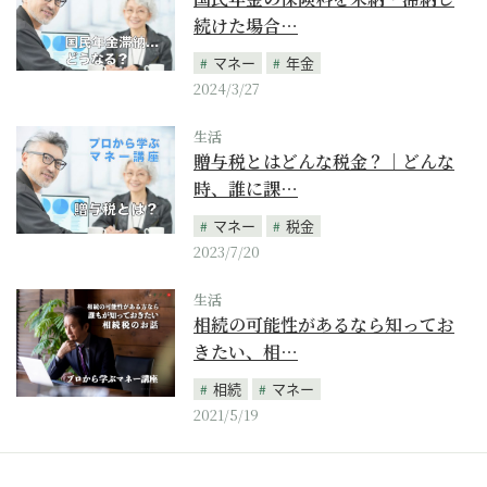
続けた場合…
マネー
年金
2024/3/27
生活
贈与税とはどんな税金？｜どんな
時、誰に課…
マネー
税金
2023/7/20
生活
相続の可能性があるなら知ってお
きたい、相…
相続
マネー
2021/5/19