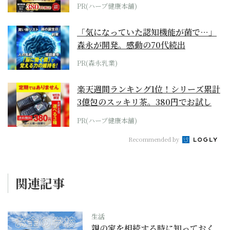
PR(ハーブ健康本舗)
「気になっていた認知機能が菌で…」
森永が開発。感動の70代続出
PR(森永乳業)
楽天週間ランキング1位！シリーズ累計
3億包のスッキリ茶。380円でお試し
PR(ハーブ健康本舗)
Recommended by
関連記事
生活
親の家を相続する時に知っておく