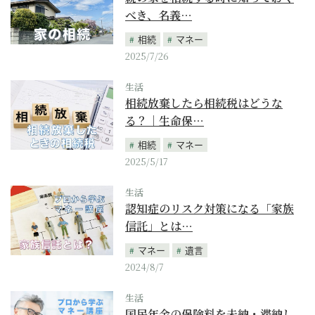
べき、名義…
相続
マネー
2025/7/26
生活
相続放棄したら相続税はどうな
る？｜生命保…
相続
マネー
2025/5/17
生活
認知症のリスク対策になる「家族
信託」とは…
マネー
遺言
2024/8/7
生活
国民年金の保険料を未納・滞納し