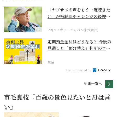
「ヤブサメの声をもう一度聴きた
い」が補聴器チャレンジの後押し
に
PR
PR(ソノヴァ・ジャパン株式会社)
定期預金金利はどうなる？ 今後の
見通しと「預け替え」判断のコツ
【お金の学校】
生活
Recommended by
記事一覧へ
市毛良枝『百歳の景色見たいと母は言
い』