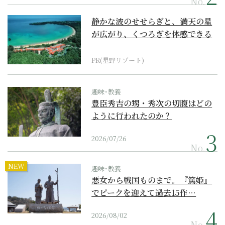
No.
静かな波のせせらぎと、満天の星
が広がり、くつろぎを体感できる
『西表島ホテル by...
PR(星野リゾート)
趣味･教養
豊臣秀吉の甥・秀次の切腹はどの
ように行われたのか？
2026/07/26
No.
NEW
趣味･教養
悪女から戦国ものまで。『篤姫』
でピークを迎えて過去15作…
2026/08/02
No.