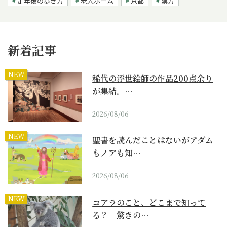
定年後の歩き方
老人ホーム
京都
漢方
新着記事
NEW
稀代の浮世絵師の作品200点余り
が集結。…
2026/08/06
NEW
聖書を読んだことはないがアダム
もノアも知…
2026/08/06
NEW
コアラのこと、どこまで知って
る？ 驚きの…