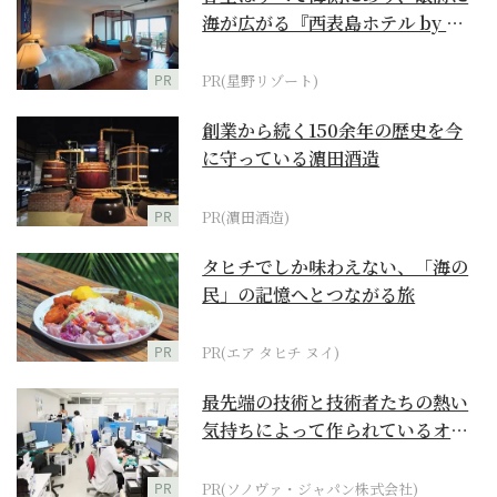
海が広がる『西表島ホテル by 星
野リゾート』
PR
PR(星野リゾート)
創業から続く150余年の歴史を今
に守っている濵田酒造
PR
PR(濵田酒造)
タヒチでしか味わえない、「海の
民」の記憶へとつながる旅
PR
PR(エア タヒチ ヌイ)
最先端の技術と技術者たちの熱い
気持ちによって作られているオー
ダーメイド補聴器
PR
PR(ソノヴァ・ジャパン株式会社)