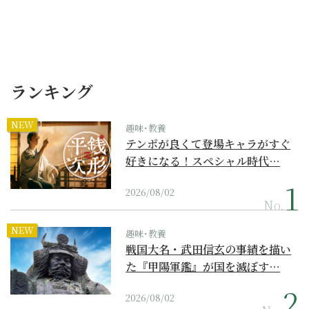
ランキング
NEW
趣味･教養
テンポが良くて登場キャラがすぐ
好きになる！スペシャル時代…
2026/08/02
No.
NEW
趣味･教養
戦国大名・武田信玄の事績を描い
た『甲陽軍鑑』が国を滅ぼす…
2026/08/02