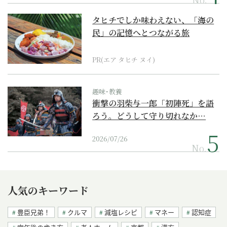
タヒチでしか味わえない、「海の
民」の記憶へとつながる旅
PR(エア タヒチ ヌイ)
趣味･教養
衝撃の羽柴与一郎「初陣死」を語
ろう。どうして守り切れなか…
2026/07/26
No.
人気のキーワード
豊臣兄弟！
クルマ
減塩レシピ
マネー
認知症