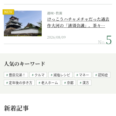
NEW
趣味･教養
けっこうハチャメチャだった過去
作大河の「清須会議」。茶々…
2026/08/09
No.
人気のキーワード
豊臣兄弟！
クルマ
減塩レシピ
マネー
認知症
定年後の歩き方
老人ホーム
京都
漢方
新着記事