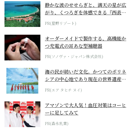
静かな波のせせらぎと、満天の星が広
がり、くつろぎを体感できる『西表島
ホテル by...
PR(星野リゾート)
オーダーメイドで製作する、高機能か
つ充電式の耳あな型補聴器
PR(ソノヴァ・ジャパン株式会社)
海の民が紡いだ文化。かつてのポリネ
シアの中心地であり現在の世界遺産か
らみえてくる...
PR(エア タヒチ ヌイ)
アマゾンで大人気！血圧対策はコーヒ
ーに足してみて
PR(森永乳業)