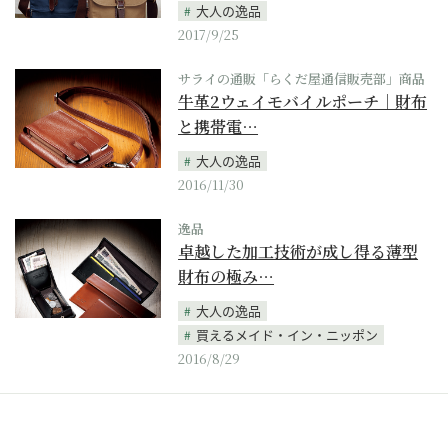
大人の逸品
2017/9/25
サライの通販「らくだ屋通信販売部」商品
牛革2ウェイモバイルポーチ｜財布
と携帯電…
大人の逸品
2016/11/30
逸品
卓越した加工技術が成し得る薄型
財布の極み…
大人の逸品
買えるメイド・イン・ニッポン
2016/8/29