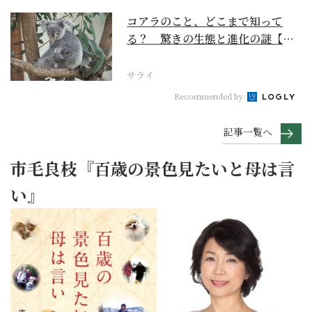
コアラのこと、どこまで知って
る？ 驚きの生態と進化の謎【お
いでよ！ コアラ沼への...
サライ
Recommended by
記事一覧へ
市毛良枝『百歳の景色見たいと母は言
い』