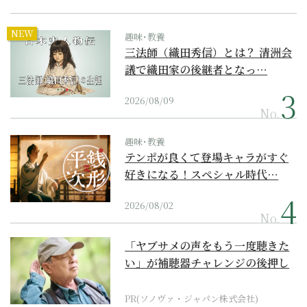
NEW
趣味･教養
三法師（織田秀信）とは？ 清洲会
議で織田家の後継者となっ…
2026/08/09
No.
趣味･教養
テンポが良くて登場キャラがすぐ
好きになる！スペシャル時代…
2026/08/02
No.
「ヤブサメの声をもう一度聴きた
い」が補聴器チャレンジの後押し
に
PR(ソノヴァ・ジャパン株式会社)