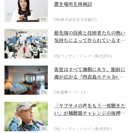
置き場所を再検討
PR
PR(株式会社北九州銀行)
最先端の技術と技術者たちの熱い
気持ちによって作られているオー
ダーメイド補聴器
PR
PR(ソノヴァ・ジャパン株式会社)
客室はすべて海側にあり、眼前に
海が広がる『西表島ホテル by 星
野リゾート』
PR
PR(星野リゾート)
「ヤブサメの声をもう一度聴きた
い」が補聴器チャレンジの後押し
に
PR
PR(ソノヴァ・ジャパン株式会社)