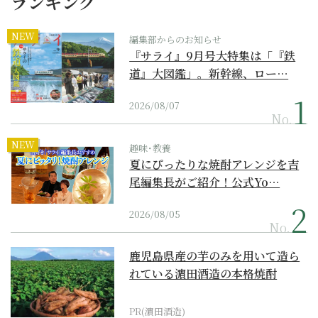
ランキング
NEW
編集部からのお知らせ
『サライ』9月号大特集は「『鉄
道』大図鑑」。新幹線、ロー…
2026/08/07
No.
NEW
趣味･教養
夏にぴったりな焼酎アレンジを吉
尾編集長がご紹介！公式Yo…
2026/08/05
No.
鹿児島県産の芋のみを用いて造ら
れている濵田酒造の本格焼酎
PR(濵田酒造)