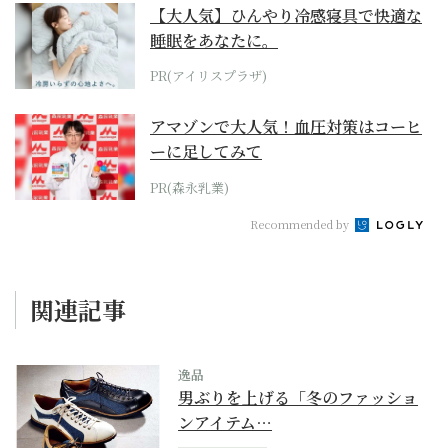
【大人気】ひんやり冷感寝具で快適な
睡眠をあなたに。
PR(アイリスプラザ)
アマゾンで大人気！血圧対策はコーヒ
ーに足してみて
PR(森永乳業)
Recommended by
関連記事
逸品
男ぶりを上げる「冬のファッショ
ンアイテム…