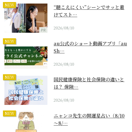
NEW
“聴こえにくい”シーンでサッと着
けてスト…
2026/08/10
PR
NEW
au公式のショート動画アプリ「au
Sh…
2026/08/10
NEW
国民健康保険と社会保険の違いと
は？ 保険…
2026/08/10
NEW
ニャンコ先生の開運星占い（8/10
～8/…