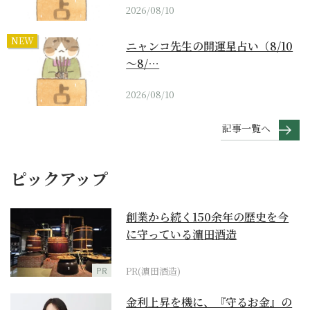
2026/08/10
NEW
ニャンコ先生の開運星占い（8/10
～8/…
2026/08/10
記事一覧へ
ピックアップ
創業から続く150余年の歴史を今
に守っている濵田酒造
PR
PR(濵田酒造)
金利上昇を機に、『守るお金』の