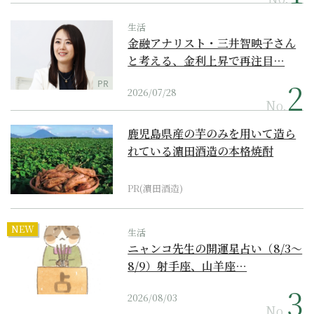
生活
金融アナリスト・三井智映子さん
と考える、金利上昇で再注目…
PR
2026/07/28
No.
鹿児島県産の芋のみを用いて造ら
れている濵田酒造の本格焼酎
PR(濵田酒造)
NEW
生活
ニャンコ先生の開運星占い（8/3～
8/9）射手座、山羊座…
2026/08/03
No.