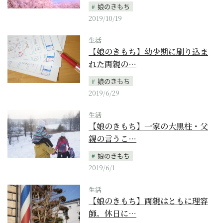
娘のきもち
2019/10/19
生活
【娘のきもち】幼少期に刷り込ま
れた両親の…
娘のきもち
2019/6/29
生活
【娘のきもち】一家の大黒柱・父
親の言うこ…
娘のきもち
2019/6/1
生活
【娘のきもち】両親はともに理容
師。休日に…