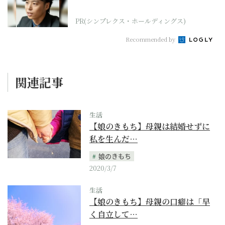
PR(シンプレクス・ホールディングス)
Recommended by
関連記事
生活
【娘のきもち】母親は結婚せずに
私を生んだ…
娘のきもち
2020/3/7
生活
【娘のきもち】母親の口癖は「早
く自立して…