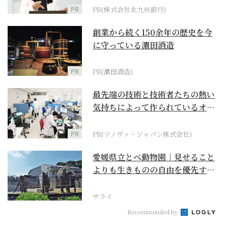
PR
PR(株式会社北九州銀行)
創業から続く150余年の歴史を今
に守っている濵田酒造
PR
PR(濵田酒造)
最先端の技術と技術者たちの熱い
気持ちによって作られているオー
ダーメイド補聴器
PR
PR(ソノヴァ・ジャパン株式会社)
愛媛県立とべ動物園｜見せること
よりも生きものの自由を優先する
『動物中心主義』のあ...
サライ
Recommended by