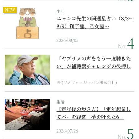
NEW
生活
ニャンコ先生の開運星占い（8/3～
8/9）獅子座、乙女座…
2026/08/03
No.
「ヤブサメの声をもう一度聴きた
い」が補聴器チャレンジの後押し
に
PR(ソノヴァ・ジャパン株式会社)
生活
【定年後の歩き方】「定年起業し
てバーを経営」夢を叶えた6…
2026/07/26
No.