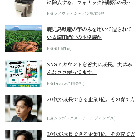
に除去する、フォナック補聴器の最上
位モデル
PR(ソノヴァ・ジャパン株式会社)
鹿児島県産の芋のみを用いて造られて
いる濵田酒造の本格焼酎
PR(濵田酒造)
SNSアカウントを着実に成長。実はみ
んなココ使ってます。
PR(Dreaw合同会社)
20代が成長できる企業1位。その育て方
PR(シンプレクス・ホールディングス)
20代が成長できる企業1位。その育て方