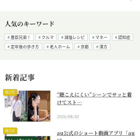
人気のキーワード
豊臣兄弟！
クルマ
減塩レシピ
マネー
認知症
定年後の歩き方
老人ホーム
京都
漢方
新着記事
NEW
“聴こえにくい”シーンでサッと着
けてスト…
2026/08/10
NEW
au公式のショート動画アプリ「au