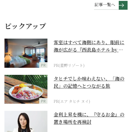
記事一覧へ
ピックアップ
客室はすべて海側にあり、眼前に
海が広がる『西表島ホテル by 星
野リゾート』
PR
PR(星野リゾート)
タヒチでしか味わえない、「海の
民」の記憶へとつながる旅
PR
PR(エア タヒチ ヌイ)
金利上昇を機に、『守るお金』の
置き場所を再検討