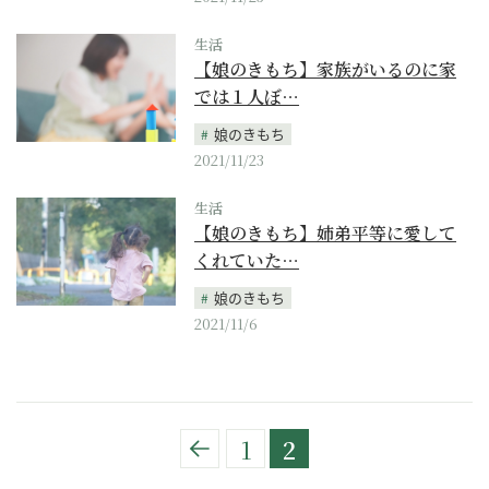
生活
【娘のきもち】家族がいるのに家
では１人ぼ…
娘のきもち
2021/11/23
生活
【娘のきもち】姉弟平等に愛して
くれていた…
娘のきもち
2021/11/6
1
2