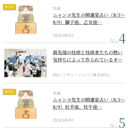
NEW
生活
ニャンコ先生の開運星占い（8/3～
8/9）獅子座、乙女座…
2026/08/03
No.
最先端の技術と技術者たちの熱い
気持ちによって作られているオー
ダーメイド補聴器
PR(ソノヴァ・ジャパン株式会社)
NEW
生活
ニャンコ先生の開運星占い（8/3～
8/9）牡羊座、牡牛座…
2026/08/03
No.