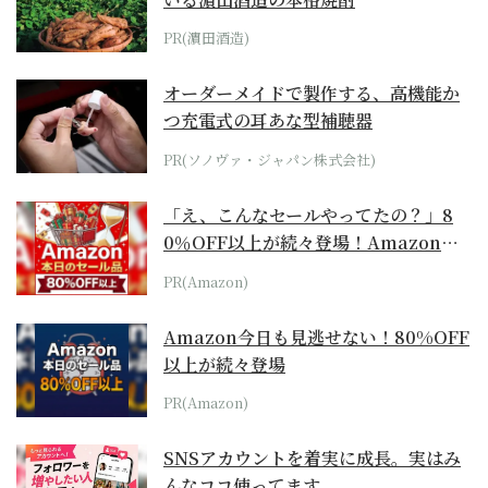
PR(濵田酒造)
オーダーメイドで製作する、高機能か
つ充電式の耳あな型補聴器
PR(ソノヴァ・ジャパン株式会社)
「え、こんなセールやってたの？」8
0％OFF以上が続々登場！Amazonの
本気が...
PR(Amazon)
Amazon今日も見逃せない！80%OFF
以上が続々登場
PR(Amazon)
SNSアカウントを着実に成長。実はみ
んなココ使ってます。