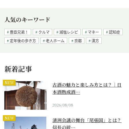
人気のキーワード
豊臣兄弟！
クルマ
減塩レシピ
マネー
認知症
定年後の歩き方
老人ホーム
京都
漢方
新着記事
NEW
古酒の魅力と楽しみ方とは？｜日
本酒熟成酒…
2026/08/08
NEW
清洲会議の舞台「尾張国」とは？
信長の統…