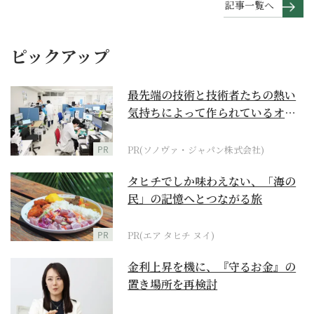
記事一覧へ
ピックアップ
最先端の技術と技術者たちの熱い
気持ちによって作られているオー
ダーメイド補聴器
PR
PR(ソノヴァ・ジャパン株式会社)
タヒチでしか味わえない、「海の
民」の記憶へとつながる旅
PR
PR(エア タヒチ ヌイ)
金利上昇を機に、『守るお金』の
置き場所を再検討