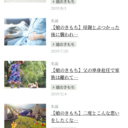
娘のきもち
2019/8/3
生活
【娘のきもち】母親とぶつかった
後に襲われ…
娘のきもち
2019/7/20
生活
【娘のきもち】父の単身赴任で家
族は離れて…
娘のきもち
2019/5/4
生活
【娘のきもち】二度とこんな思い
をしたくな…