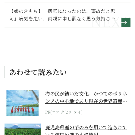
【娘のきもち】「病気になったのは、事故だと思
え」病気を患い、両親に申し訳なく思う気持ちを
父親は救ってくれた～その2～
あわせて読みたい
海の民が紡いだ文化。かつてのポリネ
シアの中心地であり現在の世界遺産か
らみえてくる...
PR(エア タヒチ ヌイ)
鹿児島県産の芋のみを用いて造られて
いる濵田酒造の本格焼酎