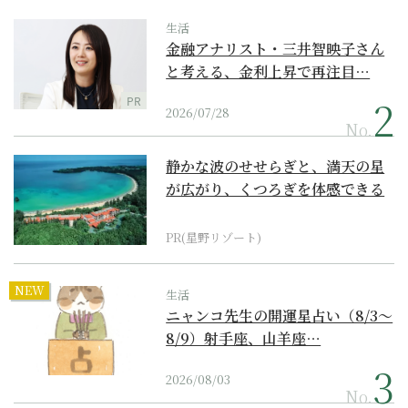
生活
金融アナリスト・三井智映子さん
と考える、金利上昇で再注目…
PR
2026/07/28
No.
静かな波のせせらぎと、満天の星
が広がり、くつろぎを体感できる
『西表島ホテル by...
PR(星野リゾート)
NEW
生活
ニャンコ先生の開運星占い（8/3～
8/9）射手座、山羊座…
2026/08/03
No.