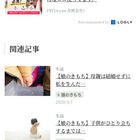
PR(Dreaw合同会社)
Recommended by
関連記事
生活
【娘のきもち】母親は結婚せずに
私を生んだ…
娘のきもち
2020/3/7
生活
【娘のきもち】子供がひとり立ち
するまでは…