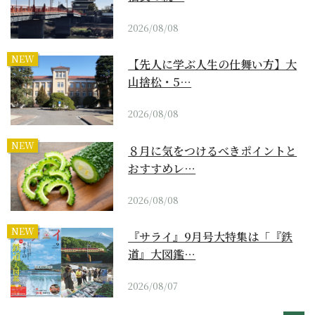
2026/08/08
NEW
【先人に学ぶ人生の仕舞い方】大
山捨松・5…
2026/08/08
NEW
８月に気をつけるべきポイントと
おすすめレ…
2026/08/08
NEW
『サライ』9月号大特集は「『鉄
道』大図鑑…
2026/08/07