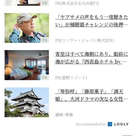
PR
PR(株式会社北九州銀行)
「ヤブサメの声をもう一度聴きた
い」が補聴器チャレンジの後押し
に
PR
PR(ソノヴァ・ジャパン株式会社)
客室はすべて海側にあり、眼前に
海が広がる『西表島ホテル by 星
野リゾート』
PR
PR(星野リゾート)
「卑弥呼」「藤原薬子」「満天
姫」。大河ドラマの次なる女性主
人公を勝手に考察【豊臣...
趣味･教養
Recommended by