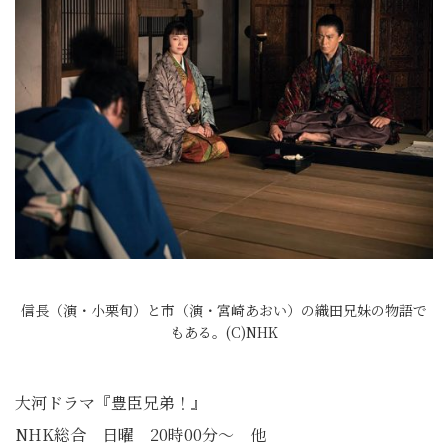
信長（演・小栗旬）と市（演・宮崎あおい）の織田兄妹の物語で
もある。(C)NHK
大河ドラマ『豊臣兄弟！』
NHK総合 日曜 20時00分～ 他