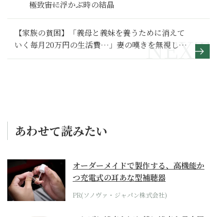
極致――宙に浮かぶ時の結晶
【家族の貧困】「義母と義妹を養うために消えて
いく毎月20万円の生活費…」妻の嘆きを無視した
夫の末路～その１～
あわせて読みたい
オーダーメイドで製作する、高機能か
つ充電式の耳あな型補聴器
PR(ソノヴァ・ジャパン株式会社)