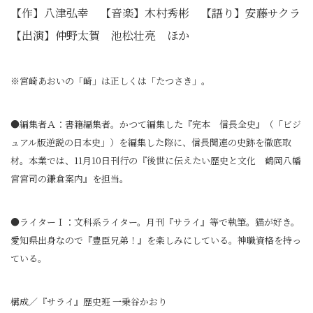
【作】八津弘幸 【音楽】木村秀彬 【語り】安藤サクラ
【出演】仲野太賀 池松壮亮 ほか
※宮崎あおいの「崎」は正しくは「たつさき」。
●編集者Ａ：書籍編集者。かつて編集した『完本 信長全史』（「ビジ
ュアル版逆説の日本史」）を編集した際に、信長関連の史跡を徹底取
材。本業では、11月10日刊行の『後世に伝えたい歴史と文化 鶴岡八幡
宮宮司の鎌倉案内』を担当。
●ライターＩ：文科系ライター。月刊『サライ』等で執筆。猫が好き。
愛知県出身なので『豊臣兄弟！』を楽しみにしている。神職資格を持っ
ている。
構成／『サライ』歴史班 一乗谷かおり