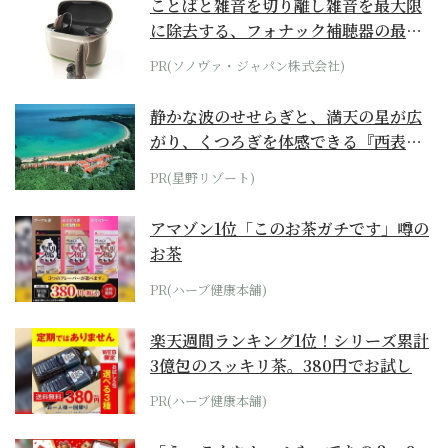
ことばと雑音を切り離し雑音を最大限
に除去する、フォナック補聴器の最上
位モデル
PR(ソノヴァ・ジャパン株式会社)
静かな波のせせらぎと、満天の星が広
がり、くつろぎを体感できる『西表島
ホテル by...
PR(星野リゾート)
アマゾン1位「このお茶ガチです」噂の
お茶
PR(ハーブ健康本舗)
楽天週間ランキング1位！シリーズ累計
3億包のスッキリ茶。380円でお試し
PR(ハーブ健康本舗)