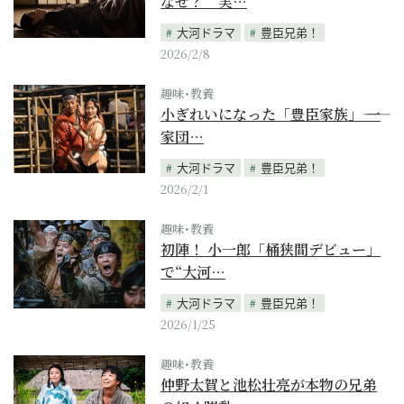
なぜ？ 実…
大河ドラマ
豊臣兄弟！
2026/2/8
趣味･教養
小ぎれいになった「豊臣家族」―― 一
家団…
大河ドラマ
豊臣兄弟！
2026/2/1
趣味･教養
初陣！ 小一郎「桶狭間デビュー」
で“大河…
大河ドラマ
豊臣兄弟！
2026/1/25
趣味･教養
仲野太賀と池松壮亮が本物の兄弟