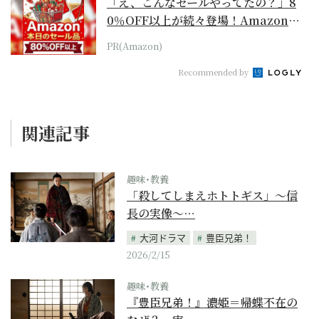
「え、こんなセールやってたの？」8
0％OFF以上が続々登場！Amazonの
本気が...
PR(Amazon)
Recommended by
関連記事
趣味･教養
「殺してしまえホトトギス」～信
長の実像～…
大河ドラマ
豊臣兄弟！
2026/2/15
趣味･教養
『豊臣兄弟！』濃姫＝帰蝶不在の