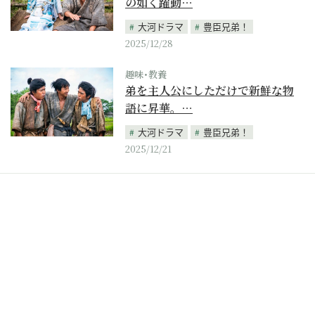
の如く躍動…
大河ドラマ
豊臣兄弟！
2025/12/28
趣味･教養
弟を主人公にしただけで新鮮な物
語に昇華。…
大河ドラマ
豊臣兄弟！
2025/12/21