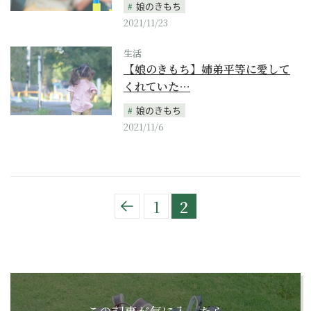
娘のきもち
2021/11/23
生活
【娘のきもち】姉弟平等に愛して
くれていた…
娘のきもち
2021/11/6
1
2