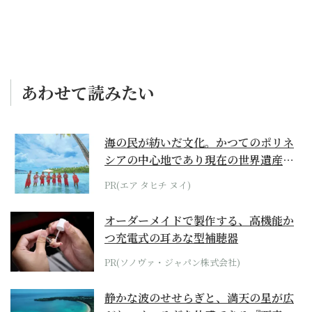
あわせて読みたい
海の民が紡いだ文化。かつてのポリネ
シアの中心地であり現在の世界遺産か
らみえてくる...
PR(エア タヒチ ヌイ)
オーダーメイドで製作する、高機能か
つ充電式の耳あな型補聴器
PR(ソノヴァ・ジャパン株式会社)
静かな波のせせらぎと、満天の星が広