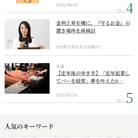
2026/08/03
No.
金利上昇を機に、『守るお金』の
置き場所を再検討
PR(株式会社北九州銀行)
生活
【定年後の歩き方】「定年起業し
てバーを経営」夢を叶えた6…
2026/07/26
No.
人気のキーワード