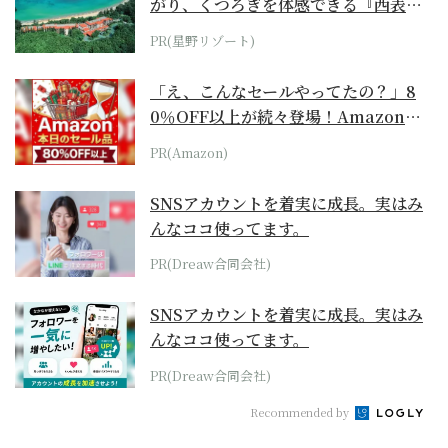
がり、くつろぎを体感できる『西表島
ホテル by...
PR(星野リゾート)
「え、こんなセールやってたの？」8
0％OFF以上が続々登場！Amazonの
本気が...
PR(Amazon)
SNSアカウントを着実に成長。実はみ
んなココ使ってます。
PR(Dreaw合同会社)
SNSアカウントを着実に成長。実はみ
んなココ使ってます。
PR(Dreaw合同会社)
Recommended by