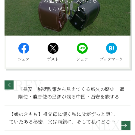
この記事が気に入ったら
いいね！しよう
シェア
ポスト
シェア
ブックマーク
「長安」城壁散策から見えてくる悠久の歴史｜遣
隋使・遣唐使の足跡が残る中国・西安を旅する
【娘のきもち】祖父母に懐く私に父がずっと隠し
ていたある秘密。父は両親に、そして私にどこま
でも優しい人だった～その2～