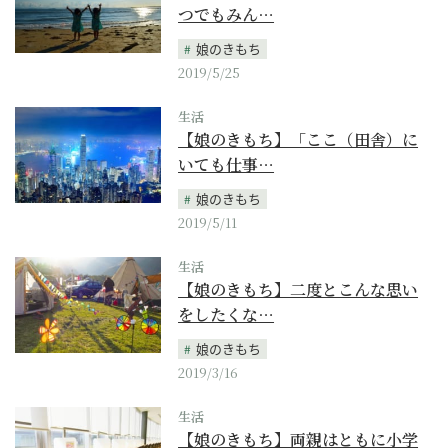
つでもみん…
娘のきもち
2019/5/25
生活
【娘のきもち】「ここ（田舎）に
いても仕事…
娘のきもち
2019/5/11
生活
【娘のきもち】二度とこんな思い
をしたくな…
娘のきもち
2019/3/16
生活
【娘のきもち】両親はともに小学