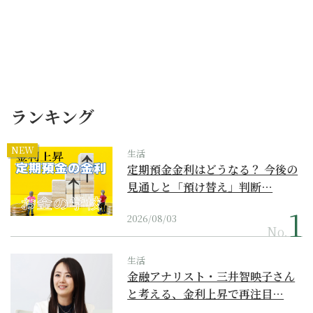
ランキング
NEW
生活
定期預金金利はどうなる？ 今後の
見通しと「預け替え」判断…
2026/08/03
No.
生活
金融アナリスト・三井智映子さん
と考える、金利上昇で再注目…