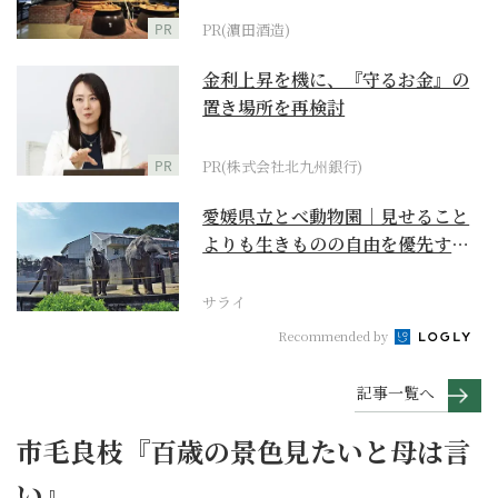
PR
PR(濵田酒造)
金利上昇を機に、『守るお金』の
置き場所を再検討
PR
PR(株式会社北九州銀行)
愛媛県立とべ動物園｜見せること
よりも生きものの自由を優先する
『動物中心主義』のあ...
サライ
Recommended by
記事一覧へ
市毛良枝『百歳の景色見たいと母は言
い』