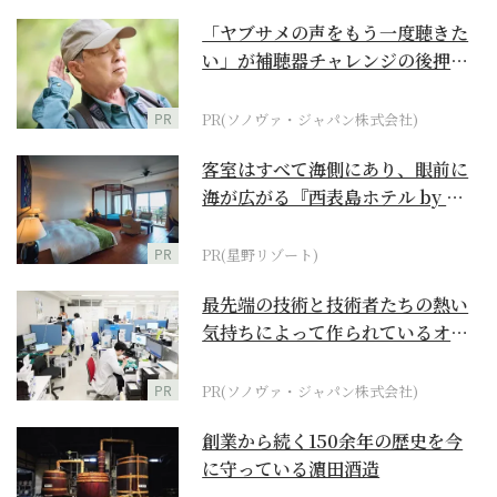
「ヤブサメの声をもう一度聴きた
い」が補聴器チャレンジの後押し
に
PR
PR(ソノヴァ・ジャパン株式会社)
客室はすべて海側にあり、眼前に
海が広がる『西表島ホテル by 星
野リゾート』
PR
PR(星野リゾート)
最先端の技術と技術者たちの熱い
気持ちによって作られているオー
ダーメイド補聴器
PR
PR(ソノヴァ・ジャパン株式会社)
創業から続く150余年の歴史を今
に守っている濵田酒造