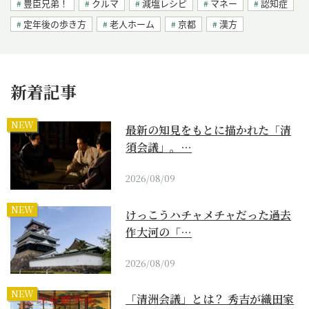
豊臣兄弟！
クルマ
減塩レシピ
マネー
認知症
定年後の歩き方
老人ホーム
京都
漢方
新着記事
NEW
最新の知見をもとに描かれた「清
須会議」。…
2026/08/09
NEW
けっこうハチャメチャだった過去
作大河の「…
2026/08/09
NEW
「清洲会議」とは？ 秀吉が織田家