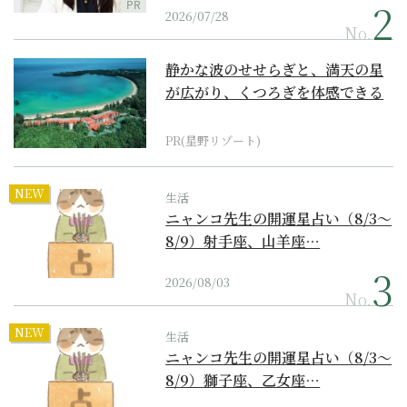
PR
2026/07/28
No.
静かな波のせせらぎと、満天の星
が広がり、くつろぎを体感できる
『西表島ホテル by...
PR(星野リゾート)
NEW
生活
ニャンコ先生の開運星占い（8/3～
8/9）射手座、山羊座…
2026/08/03
No.
NEW
生活
ニャンコ先生の開運星占い（8/3～
8/9）獅子座、乙女座…