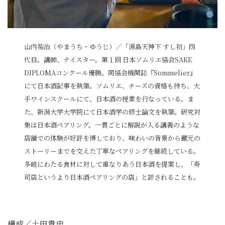
山内祐治（やまうち・ゆうじ）／「湯島天神下 すし初」四
代目。講師、テイスター。第１回 日本ソムリエ協会SAKE
DIPLOMAコンクール優勝。同協会機関誌『Sommelier』
にて日本酒記事を執筆。ソムリエ、チーズの資格も持ち、大
手ワインスクールにて、日本酒の授業を行なっている。ま
た、新潟大学大学院にて日本酒学の修士論文を執筆。研究対
象は日本酒ペアリング。一貫ごとに解説が入る講義のような
店舗での体験が好評を博しており、味わいの背景から蔵元の
ストーリーまでを交えた丁寧なペアリングを継続している。
多岐にわたる食材に対して重なりあう日本酒を提案し、「寿
司店というより日本酒ペアリングの店」と評されることも。
構成／土田貴史