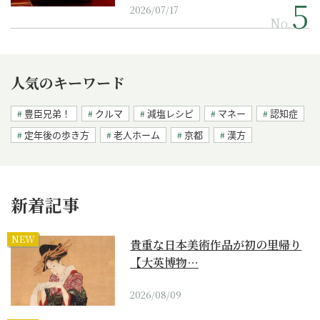
2026/07/17
No.
人気のキーワード
豊臣兄弟！
クルマ
減塩レシピ
マネー
認知症
定年後の歩き方
老人ホーム
京都
漢方
新着記事
NEW
貴重な日本美術作品が初の里帰り
【大英博物…
2026/08/09