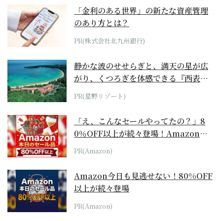
「金利のある世界」の新たな資産管理
のあり方とは？
PR(株式会社北九州銀行)
静かな波のせせらぎと、満天の星が広
がり、くつろぎを体感できる『西表島
ホテル by...
PR(星野リゾート)
「え、こんなセールやってたの？」8
0％OFF以上が続々登場！Amazonの
本気が...
PR(Amazon)
Amazon今日も見逃せない！80%OFF
以上が続々登場
PR(Amazon)