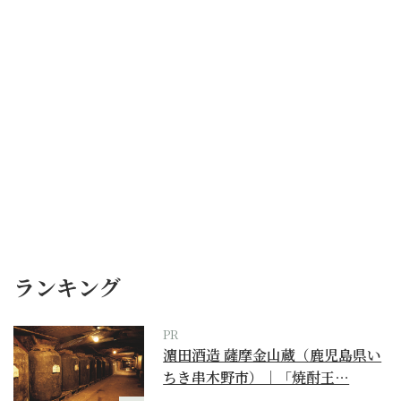
ランキング
PR
濵田酒造 薩摩金山蔵（鹿児島県い
ちき串木野市）｜「焼酎王…