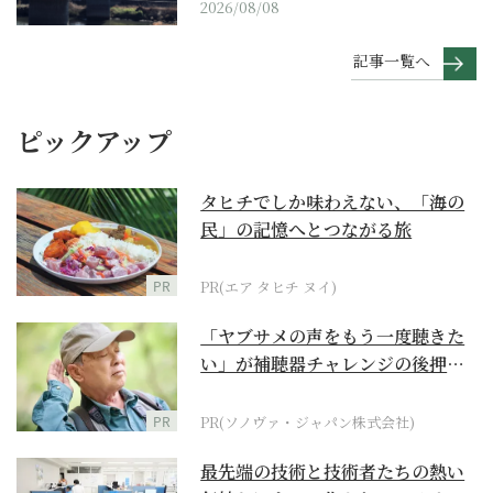
2026/08/08
記事一覧へ
ピックアップ
タヒチでしか味わえない、「海の
民」の記憶へとつながる旅
PR
PR(エア タヒチ ヌイ)
「ヤブサメの声をもう一度聴きた
い」が補聴器チャレンジの後押し
に
PR
PR(ソノヴァ・ジャパン株式会社)
最先端の技術と技術者たちの熱い