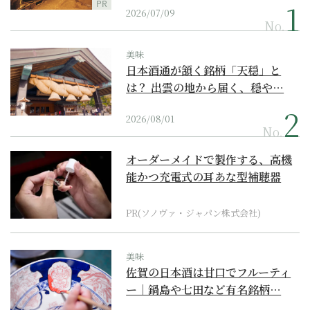
PR
2026/07/09
No.
美味
日本酒通が頷く銘柄「天穏」と
は？ 出雲の地から届く、穏や…
2026/08/01
No.
オーダーメイドで製作する、高機
能かつ充電式の耳あな型補聴器
PR(ソノヴァ・ジャパン株式会社)
美味
佐賀の日本酒は甘口でフルーティ
ー｜鍋島や七田など有名銘柄…