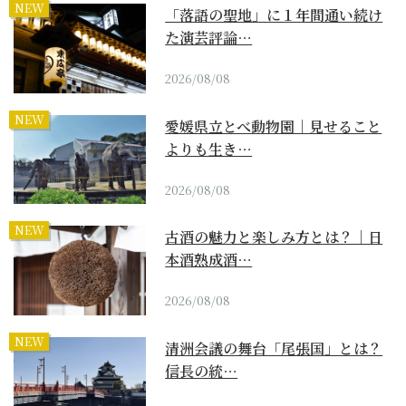
NEW
「落語の聖地」に１年間通い続け
た演芸評論…
2026/08/08
NEW
愛媛県立とべ動物園｜見せること
よりも生き…
2026/08/08
NEW
古酒の魅力と楽しみ方とは？｜日
本酒熟成酒…
2026/08/08
NEW
清洲会議の舞台「尾張国」とは？
信長の統…