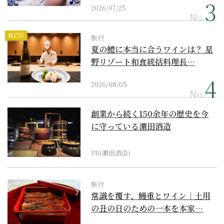
2026/07/25
No.
NEW
旅行
夏の鱧に本当に合うワインは？ 星
野リゾート和食統括料理長…
2026/08/05
No.
創業から続く150余年の歴史を今
に守っている濵田酒造
PR(濵田酒造)
旅行
常識を覆す、鰻重とワイン｜土用
の丑の日のための一本を本家…