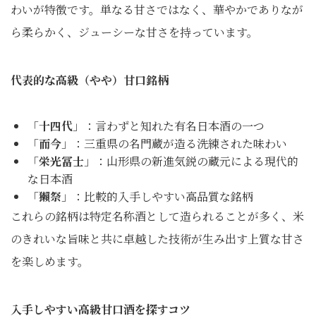
わいが特徴です。単なる甘さではなく、華やかでありなが
ら柔らかく、ジューシーな甘さを持っています。
代表的な高級（やや）甘口銘柄
「
十四代
」：言わずと知れた有名日本酒の一つ
「
而今
」：三重県の名門蔵が造る洗練された味わい
「
栄光冨士
」：山形県の新進気鋭の蔵元による現代的
な日本酒
「
獺祭
」：比較的入手しやすい高品質な銘柄
これらの銘柄は特定名称酒として造られることが多く、米
のきれいな旨味と共に卓越した技術が生み出す上質な甘さ
を楽しめます。
入手しやすい高級甘口酒を探すコツ