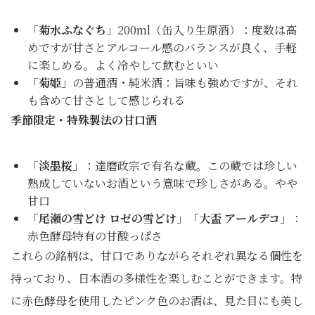
「
菊水ふなぐち
」200ml（缶入り生原酒）：度数は高
めですが甘さとアルコール感のバランスが良く、手軽
に楽しめる。よく冷やして飲むといい
「
菊姫
」の普通酒・純米酒：旨味も強めですが、それ
も含めて甘さとして感じられる
季節限定・特殊製法の甘口酒
「
淡墨桜
」：達磨政宗で有名な蔵。この蔵では珍しい
熟成していないお酒という意味で珍しさがある。やや
甘口
「
尾瀬の雪どけ ロゼの雪どけ
」「
大盃 アールデコ
」：
赤色酵母特有の甘酸っぱさ
これらの銘柄は、甘口でありながらそれぞれ異なる個性を
持っており、日本酒の多様性を楽しむことができます。特
に赤色酵母を使用したピンク色のお酒は、見た目にも美し