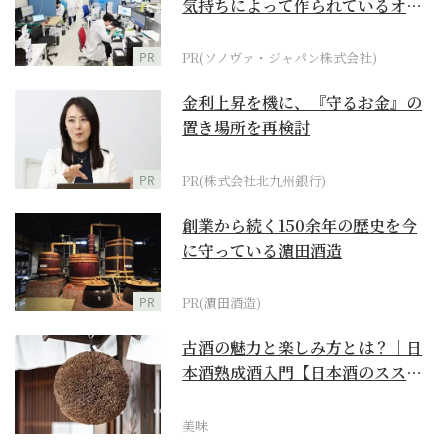
気持ちによって作られているオー
ダーメイド補聴器
PR
PR(ソノヴァ・ジャパン株式会社)
金利上昇を機に、『守るお金』の
置き場所を再検討
PR
PR(株式会社北九州銀行)
創業から続く150余年の歴史を今
に守っている濵田酒造
PR
PR(濵田酒造)
古酒の魅力と楽しみ方とは？｜日
本酒熟成酒入門【日本酒のスス
メ】
美味