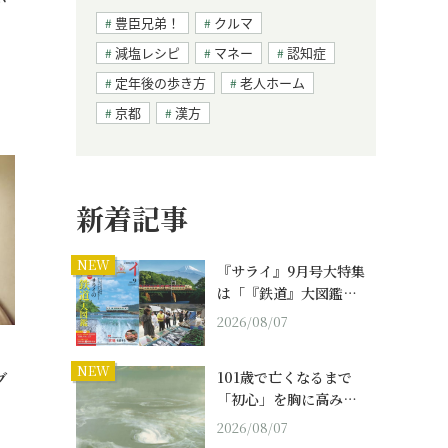
豊臣兄弟！
クルマ
減塩レシピ
マネー
認知症
定年後の歩き方
老人ホーム
京都
漢方
新着記事
NEW
『サライ』9月号大特集
は「『鉄道』大図鑑…
2026/08/07
NEW
グ
101歳で亡くなるまで
「初心」を胸に高み…
2026/08/07