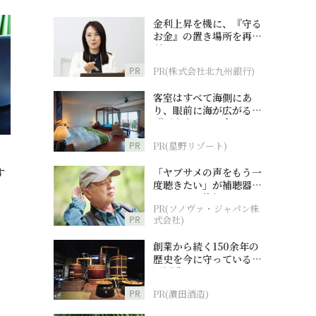
金利上昇を機に、『守る
お金』の置き場所を再検
討
PR
PR(株式会社北九州銀行)
客室はすべて海側にあ
り、眼前に海が広がる
『西表島ホテル by 星野
リゾート』
PR
PR(星野リゾート)
す
「ヤブサメの声をもう一
度聴きたい」が補聴器チ
ャレンジの後押しに
PR(ソノヴァ・ジャパン株
PR
式会社)
創業から続く150余年の
歴史を今に守っている濵
田酒造
PR
PR(濵田酒造)