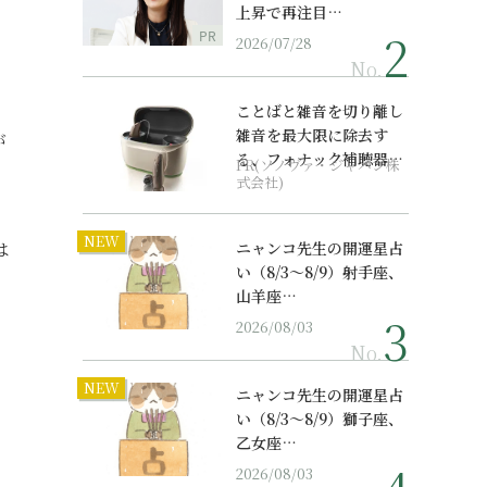
上昇で再注目…
PR
2026/07/28
No.
ことばと雑音を切り離し
雑音を最大限に除去す
が
る、フォナック補聴器の
PR(ソノヴァ・ジャパン株
最上位モデル
式会社)
NEW
は
ニャンコ先生の開運星占
い（8/3～8/9）射手座、
山羊座…
2026/08/03
No.
NEW
ニャンコ先生の開運星占
い（8/3～8/9）獅子座、
乙女座…
2026/08/03