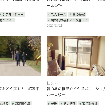
ームの“…
ケアマネジャー
老人ホーム
終の棲家
援センター
親の終の棲家をどう選ぶ？
2020/11/22
住まい
家をどう選ぶ？｜超遠距
親の終の棲家をどう選ぶ？｜シン
ル一人娘…
の棲家
遠距離介護
老後
終の棲家
遠距離介護