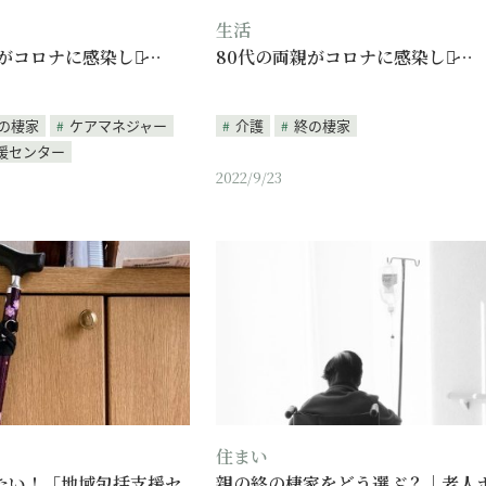
生活
がコロナに感染した̷…
80代の両親がコロナに感染した̷…
の棲家
ケアマネジャー
介護
終の棲家
援センター
2022/9/23
住まい
たい！「地域包括支援セ
親の終の棲家をどう選ぶ？｜老人