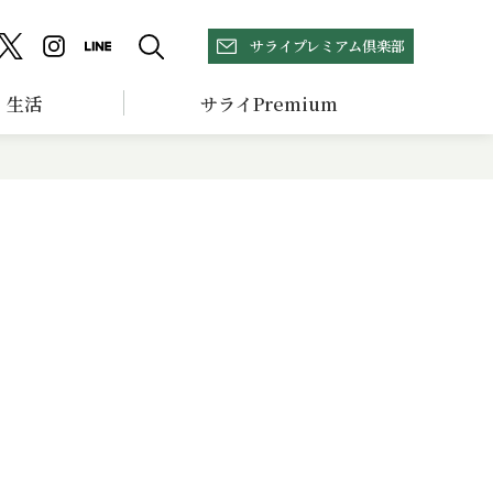
サライプレミアム倶楽部
生活
サライPremium
き