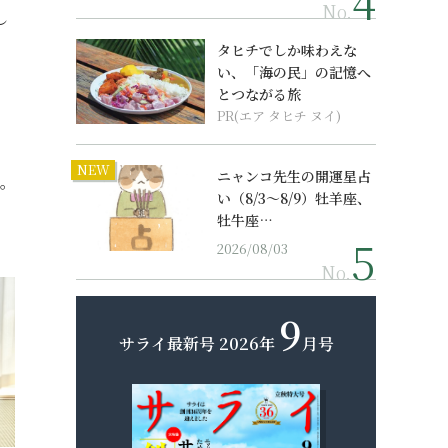
No.
し
タヒチでしか味わえな
い、「海の民」の記憶へ
とつながる旅
PR(エア タヒチ ヌイ)
NEW
ニャンコ先生の開運星占
上。
い（8/3～8/9）牡羊座、
牡牛座…
2026/08/03
No.
9
サライ最新号
2026年
月号