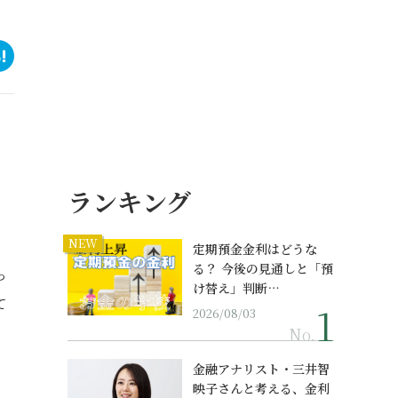
ランキング
NEW
定期預金金利はどうな
る？ 今後の見通しと「預
っ
け替え」判断…
て
2026/08/03
No.
金融アナリスト・三井智
映子さんと考える、金利