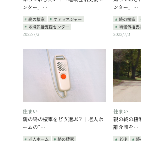
ンター」…
ンター」…
終の棲家
ケアマネジャー
終の棲家
地域包括支援センター
地域包括支
2022/7/3
2022/7/3
住まい
住まい
親の終の棲家をどう選ぶ？｜老人ホ
親の終の棲
ームの“…
離介護を…
老人ホーム
終の棲家
老後
終