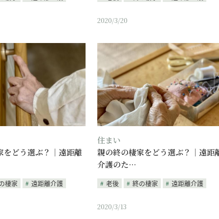
2020/3/20
住まい
家をどう選ぶ？｜遠距離
親の終の棲家をどう選ぶ？｜遠距
介護のた…
の棲家
遠距離介護
老後
終の棲家
遠距離介護
2020/3/13