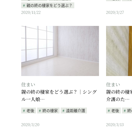
親の終の棲家をどう選ぶ？
2020/11/22
2020/3/27
住まい
住まい
親の終の棲家をどう選ぶ？｜シング
親の終の棲
ル一人娘…
介護のた…
老後
終の棲家
遠距離介護
老後
終
2020/3/20
2020/3/13