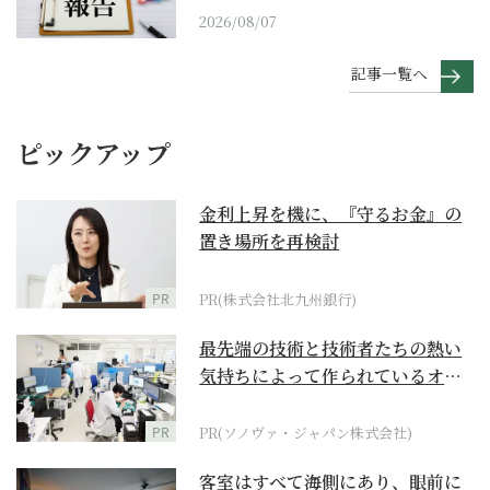
2026/08/07
記事一覧へ
ピックアップ
金利上昇を機に、『守るお金』の
置き場所を再検討
PR
PR(株式会社北九州銀行)
最先端の技術と技術者たちの熱い
気持ちによって作られているオー
ダーメイド補聴器
PR
PR(ソノヴァ・ジャパン株式会社)
客室はすべて海側にあり、眼前に