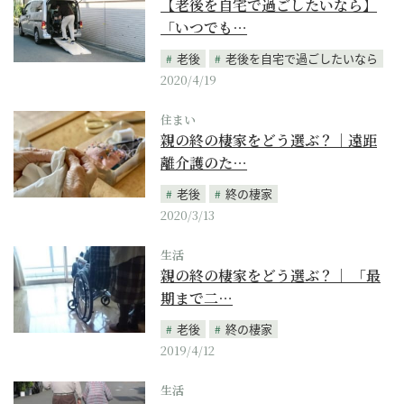
【老後を自宅で過ごしたいなら】
「いつでも…
老後
老後を自宅で過ごしたいなら
2020/4/19
住まい
親の終の棲家をどう選ぶ？｜遠距
離介護のた…
老後
終の棲家
2020/3/13
生活
親の終の棲家をどう選ぶ？｜ 「最
期まで二…
老後
終の棲家
2019/4/12
生活