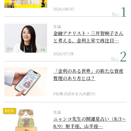
2026/08/03
No.
生活
金融アナリスト・三井智映子さん
と考える、金利上昇で再注目…
PR
2026/07/28
No.
「金利のある世界」の新たな資産
管理のあり方とは？
PR(株式会社北九州銀行)
NEW
生活
ニャンコ先生の開運星占い（8/3～
8/9）射手座、山羊座…