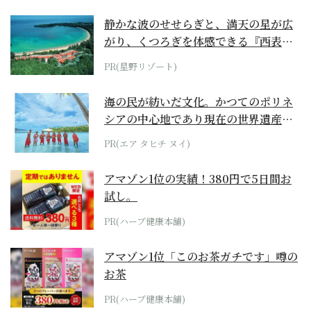
静かな波のせせらぎと、満天の星が広
がり、くつろぎを体感できる『西表島
ホテル by...
PR(星野リゾート)
海の民が紡いだ文化。かつてのポリネ
シアの中心地であり現在の世界遺産か
らみえてくる...
PR(エア タヒチ ヌイ)
アマゾン1位の実績！380円で5日間お
試し。
PR(ハーブ健康本舗)
アマゾン1位「このお茶ガチです」噂の
お茶
PR(ハーブ健康本舗)