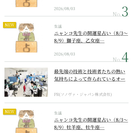
2026/08/03
No.
NEW
生活
ニャンコ先生の開運星占い（8/3～
8/9）獅子座、乙女座…
2026/08/03
No.
最先端の技術と技術者たちの熱い
気持ちによって作られているオー
ダーメイド補聴器
PR(ソノヴァ・ジャパン株式会社)
NEW
生活
ニャンコ先生の開運星占い（8/3～
8/9）牡羊座、牡牛座…