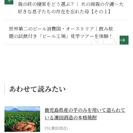
親の終の棲家をどう選ぶ？｜ 夫の両親の介護～大
好きな息子たちの存在を忘れた母【その１】
世界第二のビール消費国・オーストリア｜飲み放
題の試飲付き「ビール工場」見学ツアーを体験！
あわせて読みたい
鹿児島県産の芋のみを用いて造られて
いる濵田酒造の本格焼酎
PR(濵田酒造)