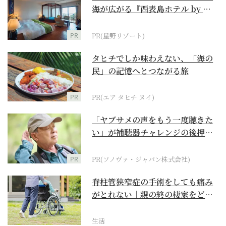
海が広がる『西表島ホテル by 星
野リゾート』
PR
PR(星野リゾート)
タヒチでしか味わえない、「海の
民」の記憶へとつながる旅
PR
PR(エア タヒチ ヌイ)
「ヤブサメの声をもう一度聴きた
い」が補聴器チャレンジの後押し
に
PR
PR(ソノヴァ・ジャパン株式会社)
脊柱管狭窄症の手術をしても痛み
がとれない｜親の終の棲家をどう
選ぶ？【２】
生活