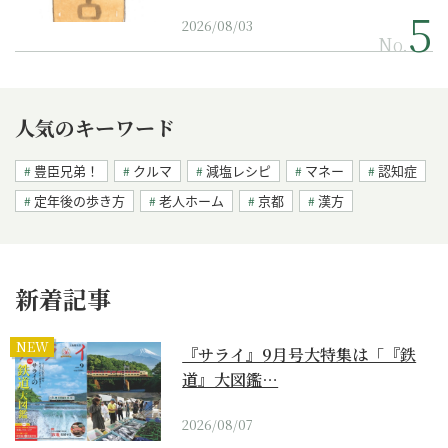
2026/08/03
No.
人気のキーワード
豊臣兄弟！
クルマ
減塩レシピ
マネー
認知症
定年後の歩き方
老人ホーム
京都
漢方
新着記事
NEW
『サライ』9月号大特集は「『鉄
道』大図鑑…
2026/08/07