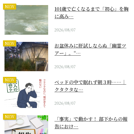
NEW
101歳で亡くなるまで「初心」を胸
に高み…
2026/08/07
NEW
お盆休みに肝試しならぬ「幽霊ツ
アー」。“…
2026/08/07
NEW
ベッドの中で眠れず朝３時……｜
クタクタな…
2026/08/07
NEW
「事実」で動かす！ 部下からの報
告におけ…