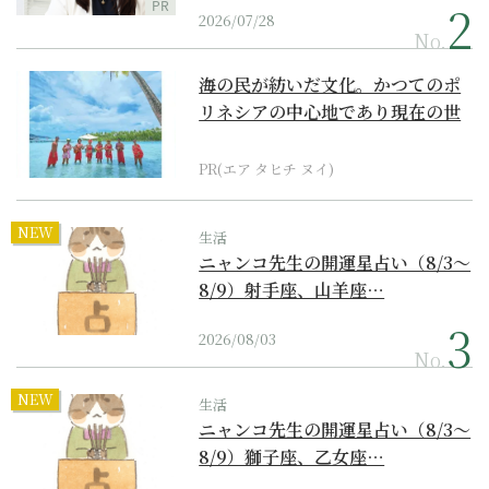
PR
2026/07/28
No.
海の民が紡いだ文化。かつてのポ
リネシアの中心地であり現在の世
界遺産からみえてくる...
PR(エア タヒチ ヌイ)
NEW
生活
ニャンコ先生の開運星占い（8/3～
8/9）射手座、山羊座…
2026/08/03
No.
NEW
生活
ニャンコ先生の開運星占い（8/3～
8/9）獅子座、乙女座…