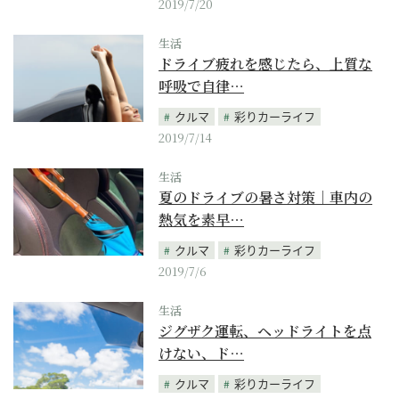
2019/7/20
生活
ドライブ疲れを感じたら、上質な
呼吸で自律…
クルマ
彩りカーライフ
2019/7/14
生活
夏のドライブの暑さ対策｜車内の
熱気を素早…
クルマ
彩りカーライフ
2019/7/6
生活
ジグザク運転、ヘッドライトを点
けない、ド…
クルマ
彩りカーライフ