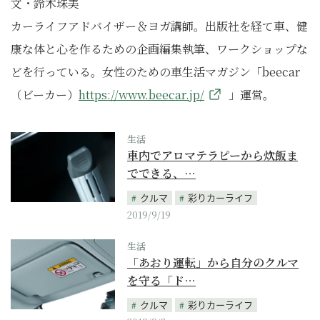
文・鈴木珠美
カーライフアドバイザー＆ヨガ講師。出版社を経て車、健
康な体と心を作るための企画編集執筆、ワークショップな
どを行っている。女性のための車生活マガジン「beecar
（ビーカー）
https://www.beecar.jp/
」運営。
生活
車内でアロマテラピーから炊飯ま
でできる、…
クルマ
彩りカーライフ
2019/9/19
生活
「あおり運転」から自分のクルマ
を守る「ド…
クルマ
彩りカーライフ