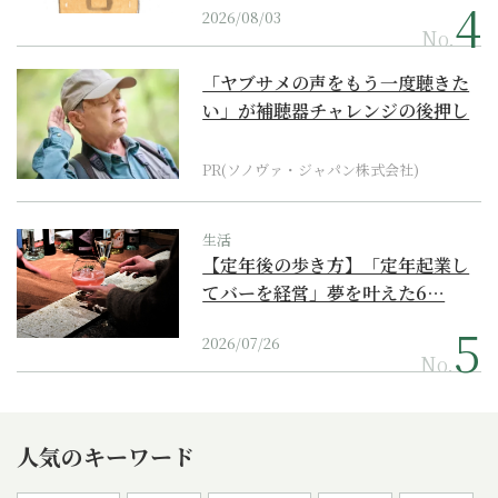
2026/08/03
No.
「ヤブサメの声をもう一度聴きた
い」が補聴器チャレンジの後押し
に
PR(ソノヴァ・ジャパン株式会社)
生活
【定年後の歩き方】「定年起業し
てバーを経営」夢を叶えた6…
2026/07/26
No.
人気のキーワード