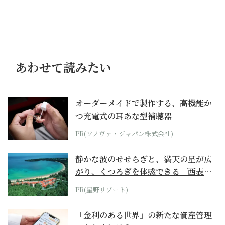
あわせて読みたい
オーダーメイドで製作する、高機能か
つ充電式の耳あな型補聴器
PR(ソノヴァ・ジャパン株式会社)
静かな波のせせらぎと、満天の星が広
がり、くつろぎを体感できる『西表島
ホテル by...
PR(星野リゾート)
「金利のある世界」の新たな資産管理