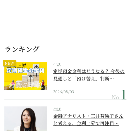
ランキング
NEW
生活
定期預金金利はどうなる？ 今後の
見通しと「預け替え」判断…
2026/08/03
No.
生活
金融アナリスト・三井智映子さん
と考える、金利上昇で再注目…