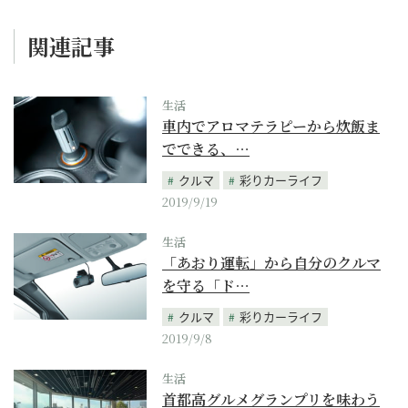
関連記事
生活
車内でアロマテラピーから炊飯ま
でできる、…
クルマ
彩りカーライフ
2019/9/19
生活
「あおり運転」から自分のクルマ
を守る「ド…
クルマ
彩りカーライフ
2019/9/8
生活
首都高グルメグランプリを味わう