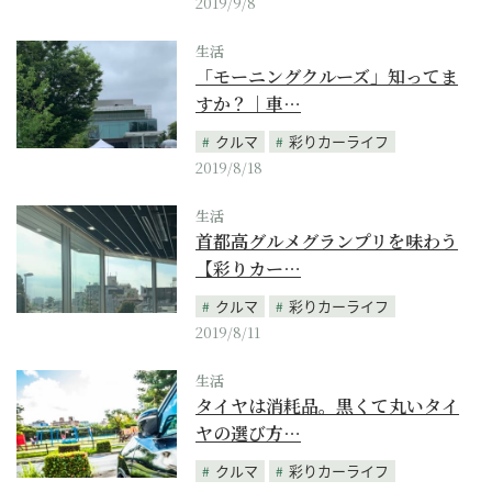
2019/9/8
生活
「モーニングクルーズ」知ってま
すか？｜車…
クルマ
彩りカーライフ
2019/8/18
生活
首都高グルメグランプリを味わう
【彩りカー…
クルマ
彩りカーライフ
2019/8/11
生活
タイヤは消耗品。黒くて丸いタイ
ヤの選び方…
クルマ
彩りカーライフ