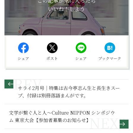
この記事が気に入ったら
いいね！しよう
シェア
ポスト
シェア
ブックマーク
サライ2月号｜特集は古今亭志ん生と長生きスー
プ、付録は別冊落語まんがです。
文学が繋ぐ人と人～Culture NIPPON シンポジウ
ム 東京大会【参加者募集のお知らせ】