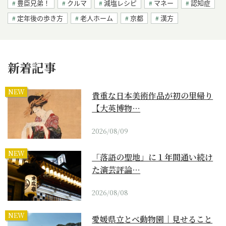
豊臣兄弟！
クルマ
減塩レシピ
マネー
認知症
定年後の歩き方
老人ホーム
京都
漢方
新着記事
NEW
貴重な日本美術作品が初の里帰り
【大英博物…
2026/08/09
NEW
「落語の聖地」に１年間通い続け
た演芸評論…
2026/08/08
NEW
愛媛県立とべ動物園｜見せること