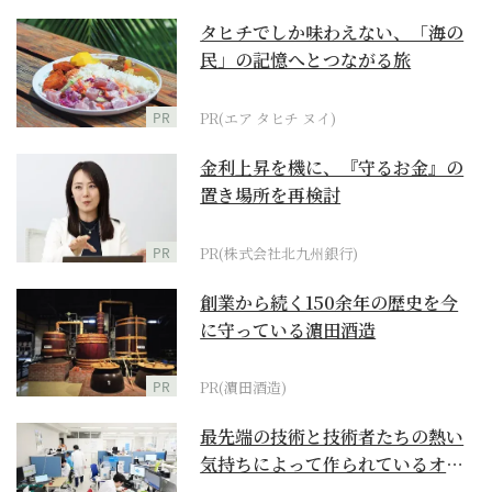
タヒチでしか味わえない、「海の
民」の記憶へとつながる旅
PR
PR(エア タヒチ ヌイ)
金利上昇を機に、『守るお金』の
置き場所を再検討
PR
PR(株式会社北九州銀行)
創業から続く150余年の歴史を今
に守っている濵田酒造
PR
PR(濵田酒造)
最先端の技術と技術者たちの熱い
気持ちによって作られているオー
ダーメイド補聴器