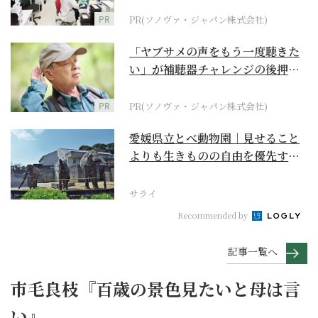
PR
PR(ソノヴァ・ジャパン株式会社)
「ヤブサメの声をもう一度聴きた
い」が補聴器チャレンジの後押し
に
PR
PR(ソノヴァ・ジャパン株式会社)
愛媛県立とべ動物園｜見せること
よりも生きものの自由を優先する
『動物中心主義』のあ...
サライ
Recommended by
記事一覧へ
市毛良枝『百歳の景色見たいと母は言
い』