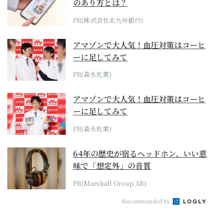
のあり方とは？
PR(株式会社北九州銀行)
アマゾンで大人気！血圧対策はコーヒ
ーに足してみて
PR(森永乳業)
アマゾンで大人気！血圧対策はコーヒ
ーに足してみて
PR(森永乳業)
64年の歴史が宿るヘッドホン、いい意
味で「想定外」の音質
PR(Marshall Group AB)
Recommended by