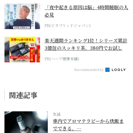
「夜中起きる原因は脳」4時間睡眠の人
必見
PR(ビタブリッドジャパン)
楽天週間ランキング1位！シリーズ累計
3億包のスッキリ茶。380円でお試し
PR(ハーブ健康本舗)
Recommended by
関連記事
生活
車内でアロマテラピーから炊飯ま
でできる、…