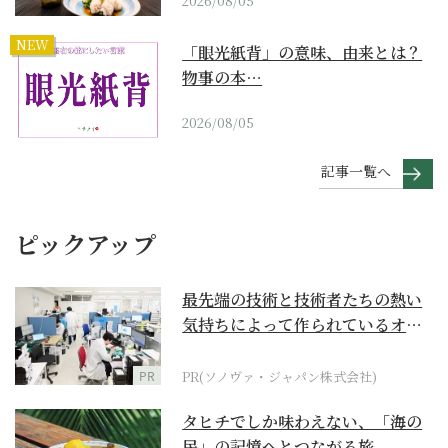
2026/08/05
NEW
「眼光紙背」の意味、由来とは？
物事の本…
2026/08/05
記事一覧へ
ピックアップ
最先端の技術と技術者たちの熱い
気持ちによって作られているオー
ダーメイド補聴器
PR
PR(ソノヴァ・ジャパン株式会社)
タヒチでしか味わえない、「海の
民」の記憶へとつながる旅