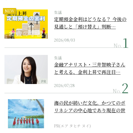
NEW
生活
定期預金金利はどうなる？ 今後の
見通しと「預け替え」判断…
2026/08/03
No.
生活
金融アナリスト・三井智映子さん
と考える、金利上昇で再注目…
PR
2026/07/28
No.
海の民が紡いだ文化。かつてのポ
リネシアの中心地であり現在の世
界遺産からみえてくる...
PR(エア タヒチ ヌイ)