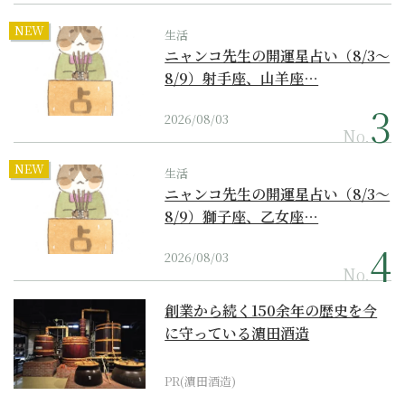
NEW
生活
ニャンコ先生の開運星占い（8/3～
8/9）射手座、山羊座…
2026/08/03
No.
NEW
生活
ニャンコ先生の開運星占い（8/3～
8/9）獅子座、乙女座…
2026/08/03
No.
創業から続く150余年の歴史を今
に守っている濵田酒造
PR(濵田酒造)