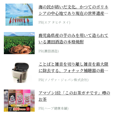
海の民が紡いだ文化。かつてのポリネ
シアの中心地であり現在の世界遺産か
らみえてくる...
PR(エア タヒチ ヌイ)
鹿児島県産の芋のみを用いて造られて
いる濵田酒造の本格焼酎
PR(濵田酒造)
ことばと雑音を切り離し雑音を最大限
に除去する、フォナック補聴器の最上
位モデル
PR(ソノヴァ・ジャパン株式会社)
アマゾン1位「このお茶ガチです」噂の
お茶
PR(ハーブ健康本舗)