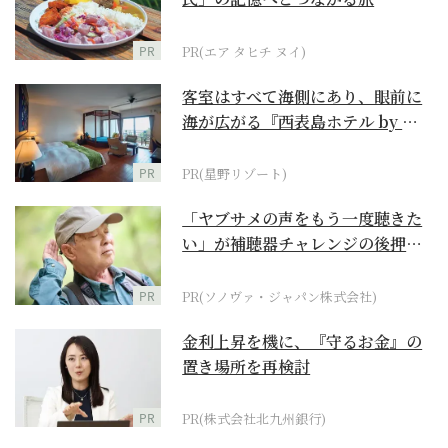
PR
PR(エア タヒチ ヌイ)
客室はすべて海側にあり、眼前に
海が広がる『西表島ホテル by 星
野リゾート』
PR
PR(星野リゾート)
「ヤブサメの声をもう一度聴きた
い」が補聴器チャレンジの後押し
に
PR
PR(ソノヴァ・ジャパン株式会社)
金利上昇を機に、『守るお金』の
置き場所を再検討
PR
PR(株式会社北九州銀行)