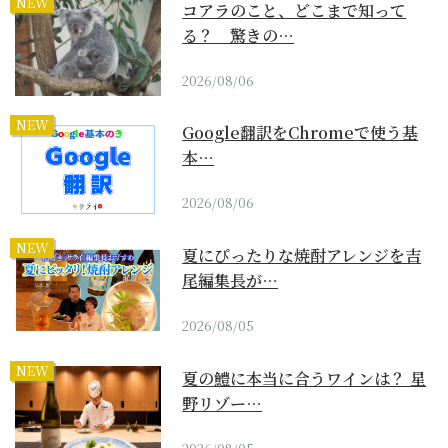
NEW
コアラのこと、どこまで知って
る？ 驚きの…
2026/08/06
NEW
Google翻訳をChromeで使う基
本…
2026/08/06
NEW
夏にぴったりな焼酎アレンジを吉
尾編集長が…
2026/08/05
NEW
夏の鱧に本当に合うワインは？ 星
野リゾー…