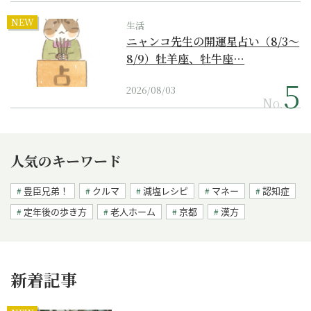
NEW
生活
ニャンコ先生の開運星占い（8/3～
8/9）牡羊座、牡牛座…
2026/08/03
No.
人気のキーワード
豊臣兄弟！
クルマ
減塩レシピ
マネー
認知症
定年後の歩き方
老人ホーム
京都
漢方
新着記事