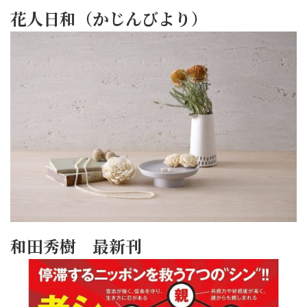
花人日和（かじんびより）
和田秀樹 最新刊