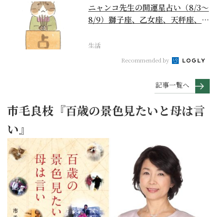
ニャンコ先生の開運星占い（8/3～
8/9）獅子座、乙女座、天秤座、蠍
座編
生活
Recommended by
記事一覧へ
市毛良枝『百歳の景色見たいと母は言
い』