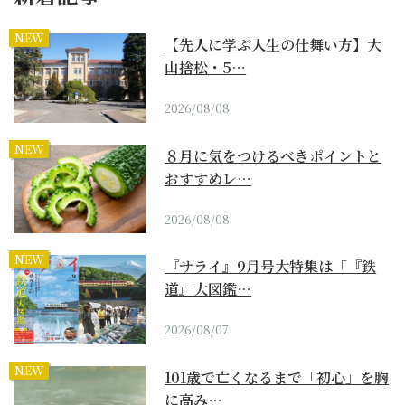
NEW
【先人に学ぶ人生の仕舞い方】大
山捨松・5…
2026/08/08
NEW
８月に気をつけるべきポイントと
おすすめレ…
2026/08/08
NEW
『サライ』9月号大特集は「『鉄
道』大図鑑…
2026/08/07
NEW
101歳で亡くなるまで「初心」を胸
に高み…