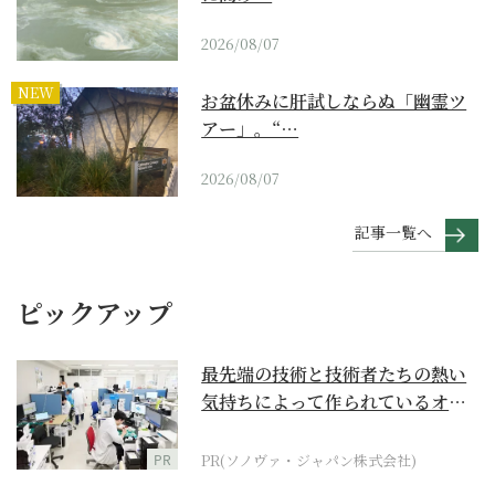
2026/08/07
NEW
お盆休みに肝試しならぬ「幽霊ツ
アー」。“…
2026/08/07
記事一覧へ
ピックアップ
最先端の技術と技術者たちの熱い
気持ちによって作られているオー
ダーメイド補聴器
PR
PR(ソノヴァ・ジャパン株式会社)