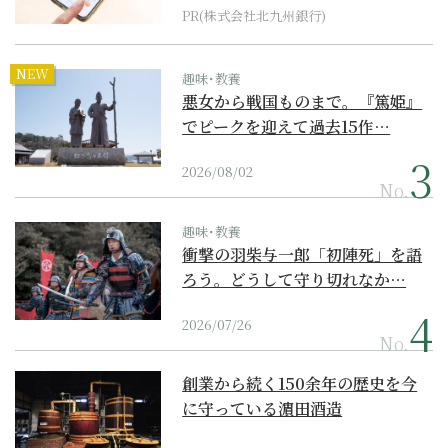
PR(株式会社北九州銀行)
NEW
趣味･教養
悪女から戦国ものまで。『篤姫』
でピークを迎えて過去15作…
2026/08/02
No.
趣味･教養
衝撃の羽柴与一郎「初陣死」を語
ろう。どうして守り切れなか…
2026/07/26
No.
創業から続く150余年の歴史を今
に守っている濵田酒造