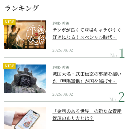
ランキング
NEW
趣味･教養
テンポが良くて登場キャラがすぐ
好きになる！スペシャル時代…
2026/08/02
No.
NEW
趣味･教養
戦国大名・武田信玄の事績を描い
た『甲陽軍鑑』が国を滅ぼす…
2026/08/02
No.
「金利のある世界」の新たな資産
管理のあり方とは？