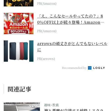
本気が...
PR(Amazon)
「え、こんなセールやってたの？」8
0％OFF以上が続々登場！Amazonの
本気が...
PR(Amazon)
arrowsの頑丈さがとんでもないレベル
に
PR(arrows)
Recommended by
関連記事
趣味･教養
神と悪魔が交錯する岐路！スクラ