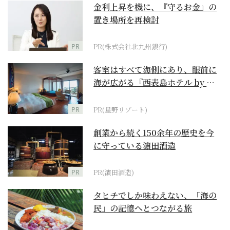
金利上昇を機に、『守るお金』の
置き場所を再検討
PR
PR(株式会社北九州銀行)
客室はすべて海側にあり、眼前に
海が広がる『西表島ホテル by 星
野リゾート』
PR
PR(星野リゾート)
創業から続く150余年の歴史を今
に守っている濵田酒造
PR
PR(濵田酒造)
タヒチでしか味わえない、「海の
民」の記憶へとつながる旅