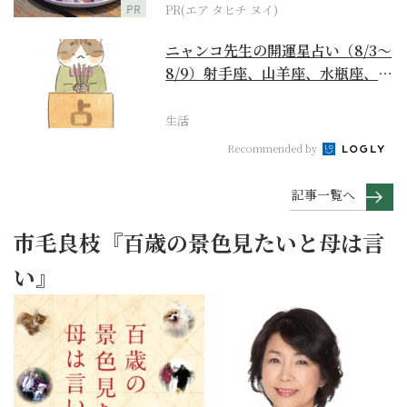
PR
PR(エア タヒチ ヌイ)
ニャンコ先生の開運星占い（8/3～
8/9）射手座、山羊座、水瓶座、魚
座編
生活
Recommended by
記事一覧へ
市毛良枝『百歳の景色見たいと母は言
い』