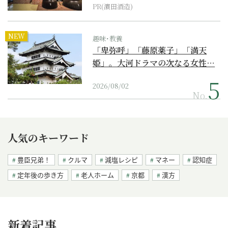
PR(濵田酒造)
NEW
趣味･教養
「卑弥呼」「藤原薬子」「満天
姫」。大河ドラマの次なる女性…
2026/08/02
No.
人気のキーワード
豊臣兄弟！
クルマ
減塩レシピ
マネー
認知症
定年後の歩き方
老人ホーム
京都
漢方
新着記事