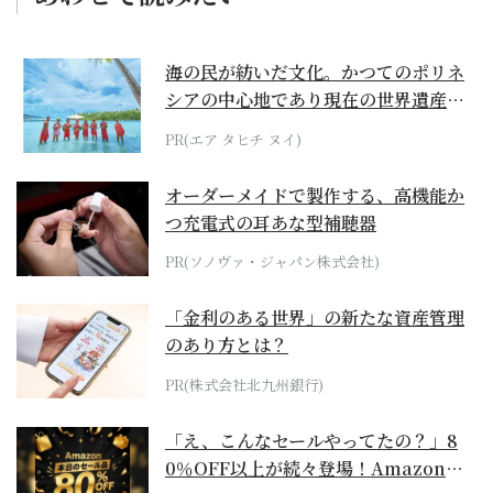
海の民が紡いだ文化。かつてのポリネ
シアの中心地であり現在の世界遺産か
らみえてくる...
PR(エア タヒチ ヌイ)
オーダーメイドで製作する、高機能か
つ充電式の耳あな型補聴器
PR(ソノヴァ・ジャパン株式会社)
「金利のある世界」の新たな資産管理
のあり方とは？
PR(株式会社北九州銀行)
「え、こんなセールやってたの？」8
0％OFF以上が続々登場！Amazonの