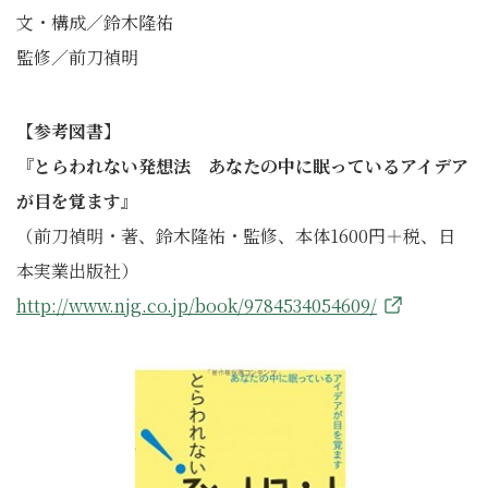
文・構成／鈴木隆祐
監修／前刀禎明
【参考図書】
『とらわれない発想法 あなたの中に眠っているアイデア
が目を覚ます』
（前刀禎明・著、鈴木隆祐・監修、本体1600円＋税、日
本実業出版社）
http://www.njg.co.jp/book/9784534054609/