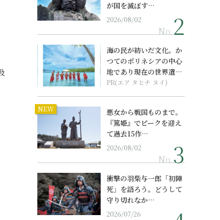
が国を滅ぼす…
2026/08/02
No.
海の民が紡いだ文化。か
つてのポリネシアの中心
吸
地であり現在の世界遺産
からみえてくる...
PR(エア タヒチ ヌイ)
NEW
悪女から戦国ものまで。
『篤姫』でピークを迎え
て過去15作…
2026/08/02
No.
衝撃の羽柴与一郎「初陣
死」を語ろう。どうして
守り切れなか…
2026/07/26