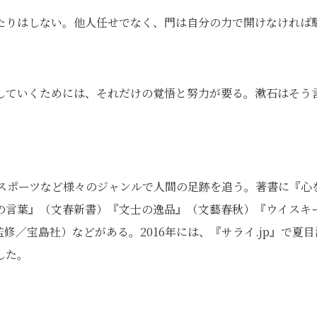
たりはしない。他人任せでなく、門は自分の力で開けなければ
していくためには、それだけの覚悟と努力が要る。漱石はそう
、スポーツなど様々のジャンルで人間の足跡を追う。著書に『心
の言葉』（文春新書）『文士の逸品』（文藝春秋）『ウイスキ
監修／宝島社）などがある。2016年には、『サライ.jp』で夏目
した。