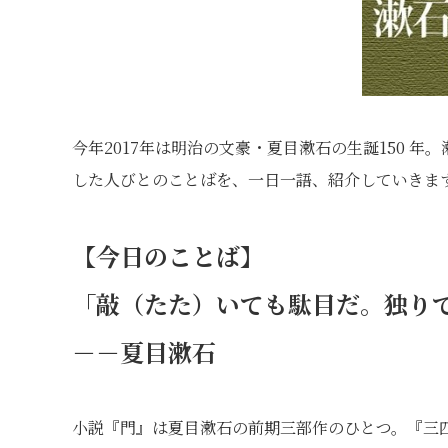
今年2017年は明治の文豪・夏目漱石の生誕150 
した人びとのことばを、一日一語、紹介していきま
【今日のことば】
「敲（たた）いても駄目だ。独り
－－夏目漱石
小説『門』は夏目漱石の前期三部作のひとつ。『三