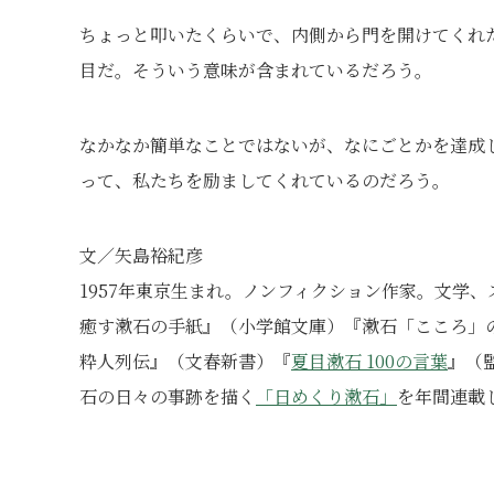
ちょっと叩いたくらいで、内側から門を開けてくれ
目だ。そういう意味が含まれているだろう。
なかなか簡単なことではないが、なにごとかを達成
って、私たちを励ましてくれているのだろう。
文／矢島裕紀彦
1957年東京生まれ。ノンフィクション作家。文学
癒す漱石の手紙』（小学館文庫）『漱石「こころ」
粋人列伝』（文春新書）『
夏目漱石 100の言葉
』（
石の日々の事跡を描く
「日めくり漱石」
を年間連載