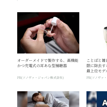
オーダーメイドで製作する、高機能
ことばと雑
かつ充電式の耳あな型補聴器
限に除去す
最上位モデ
PR(ソノヴァ・ジャパン株式会社)
PR(ソノヴァ