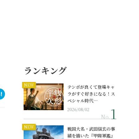
ランキング
NEW
テンポが良くて登場キャ
ラがすぐ好きになる！ス
ペシャル時代…
2026/08/02
No.
NEW
戦国大名・武田信玄の事
績を描いた『甲陽軍鑑』