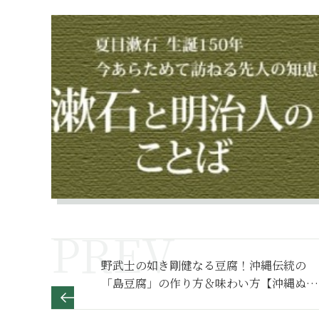
野武士の如き剛健なる豆腐！沖縄伝統の
「島豆腐」の作り方＆味わい方【沖縄ぬち
ぐすい紀行22】