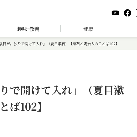
趣味･教養
健康
駄目だ。独りで開けて入れ」（夏目漱石）【漱石と明治人のことば102】
りで開けて入れ」（夏目漱
ば102】