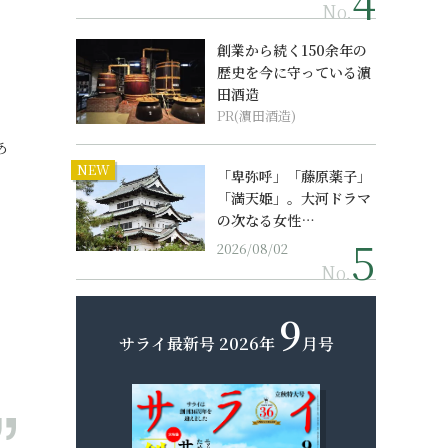
No.
』
創業から続く150余年の
歴史を今に守っている濵
田酒造
PR(濵田酒造)
あ
NEW
「卑弥呼」「藤原薬子」
「満天姫」。大河ドラマ
の次なる女性…
2026/08/02
No.
9
サライ最新号
2026年
月号