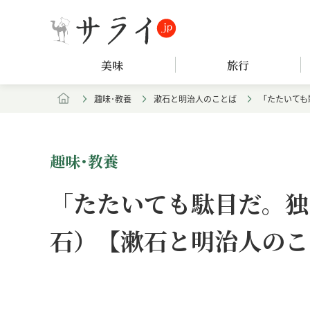
美味
旅行
趣味･教養
漱石と明治人のことば
「たたいても
趣味･教養
「たたいても駄目だ。独
石）【漱石と明治人のこと
Loaded
:
/
Unmute
5.50%