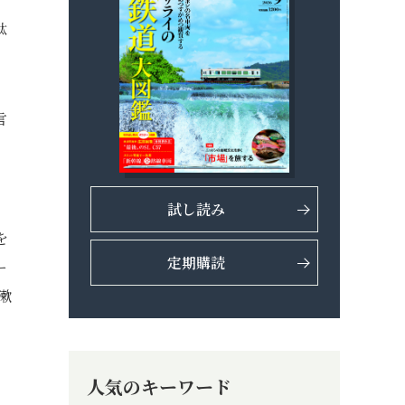
駄
言
試し読み
を
定期購読
ー
漱
人気のキーワード